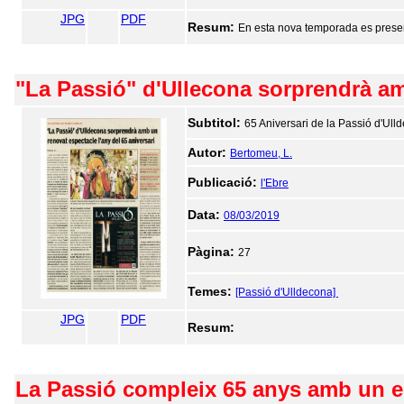
JPG
PDF
Resum:
En esta nova temporada es present
"La Passió" d'Ullecona sorprendrà amb
Subtitol:
65 Aniversari de la Passió d'Ull
Autor:
Bertomeu, L.
Publicació:
l'Ebre
Data:
08/03/2019
Pàgina:
27
Temes:
[Passió d'Ulldecona]
JPG
PDF
Resum:
La Passió compleix 65 anys amb un e