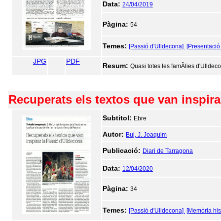
Data:
24/04/2019
Pàgina:
54
Temes:
[Passió d'Ulldecona]
[Presentació 
JPG
PDF
Resum:
Quasi totes les famÃ­lies d'Ulldecon
Recuperats els textos que van inspira
Subtitol:
Ebre
Autor:
Buj, J. Joaquim
Publicació:
Diari de Tarragona
Data:
12/04/2020
Pàgina:
34
Temes:
[Passió d'Ulldecona]
[Memòria his