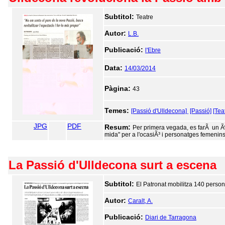
Subtitol:
Teatre
Autor:
L.B.
Publicació:
l'Ebre
Data:
14/03/2014
Pàgina:
43
Temes:
[Passió d'Ulldecona]
[Passió]
[Tea
JPG
PDF
Resum:
Per primera vegada, es farÃ un Ãº
mida" per a l'ocasiÃ³ i personatges femenins
La Passió d'Ulldecona surt a escena
Subtitol:
El Patronat mobilitza 140 perso
Autor:
Caralt, A.
Publicació:
Diari de Tarragona