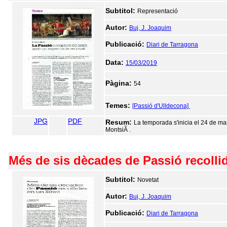
Subtitol:
Representació
Autor:
Buj, J. Joaquim
Publicació:
Diari de Tarragona
Data:
15/03/2019
Pàgina:
54
Temes:
[Passió d'Ulldecona]
JPG
PDF
Resum:
La temporada s'inicia el 24 de ma
MontsiÃ .
Més de sis dècades de Passió recollid
Subtitol:
Novetat
Autor:
Buj, J. Joaquim
Publicació:
Diari de Tarragona