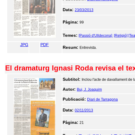
Data:
23/03/2013
Pàgina:
99
Temes:
[Passió d'Ulldecona]
[Religió]
[Tea
JPG
PDF
Resum:
Entrevista.
El dramaturg Ignasi Roda revisa el te
Subtitol:
Inclou l'acte de davallament de l
Autor:
Buj, J. Joaquim
Publicació:
Diari de Tarragona
Data:
02/11/2013
Pàgina:
21