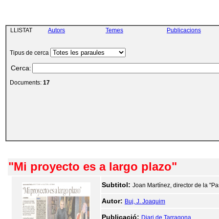
LLISTAT
Autors
Temes
Publicacions
Tipus de cerca
Cerca
:
Documents:
17
"Mi proyecto es a largo plazo"
Subtitol:
Joan Martínez, director de la "P
Autor:
Buj, J. Joaquim
Publicació:
Diari de Tarragona