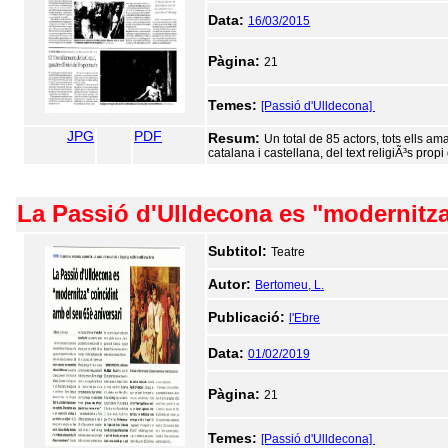
Data:
16/03/2015
Pàgina:
21
Temes:
[Passió d'Ulldecona]
JPG
PDF
Resum:
Un total de 85 actors, tots ells am
catalana i castellana, del text religiÃ³s pro
La Passió d'Ulldecona es "modernitza
Subtitol:
Teatre
Autor:
Bertomeu, L.
Publicació:
l'Ebre
Data:
01/02/2019
Pàgina:
21
Temes:
[Passió d'Ulldecona]