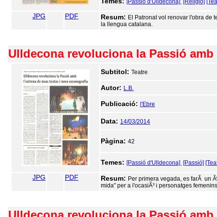
Temes:
[Passió d'Ulldecona]
[Religió]
[Tea
JPG
PDF
Resum:
El Patronat vol renovar l'obra de
la llengua catalana.
Ulldecona revoluciona la Passió amb l
Subtitol:
Teatre
Autor:
L.B.
Publicació:
l'Ebre
Data:
14/03/2014
Pàgina:
42
Temes:
[Passió d'Ulldecona]
[Passió]
[Tea
JPG
PDF
Resum:
Per primera vegada, es farÃ un Ãº
mida" per a l'ocasiÃ³ i personatges femenins
Ulldecona revoluciona la Passió amb l