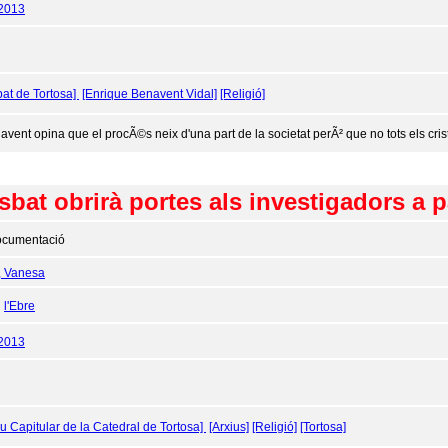
/2013
bat de Tortosa]
[Enrique Benavent Vidal]
[Religió]
avent opina que el procÃ©s neix d'una part de la societat perÃ² que no tots els crist
sbat obrirà portes als investigadors a p
cumentació
, Vanesa
:
l'Ebre
/2013
iu Capitular de la Catedral de Tortosa]
[Arxius]
[Religió]
[Tortosa]