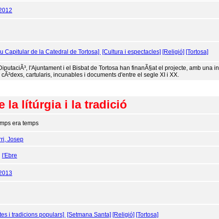
/2012
iu Capitular de la Catedral de Tortosa]
[Cultura i espectacles]
[Religió]
[Tortosa]
DiputaciÃ³, l'Ajuntament i el Bisbat de Tortosa han finanÃ§at el projecte, amb una i
cÃ²dexs, cartularis, incunables i documents d'entre el segle XI i XX.
la lítúrgia i la tradició
mps era temps
ri, Josep
:
l'Ebre
/2013
tes i tradicions populars]
[Setmana Santa]
[Religió]
[Tortosa]