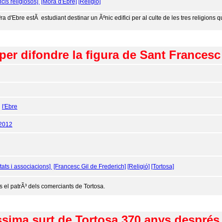
ficis religiosos]
[Móra d'Ebre]
[Religió]
ra d'Ebre estÃ estudiant destinar un Ãºnic edifici per al culte de les tres religio
er difondre la figura de Sant Francesc
:
l'Ebre
/2012
itats i associacions]
[Francesc Gil de Frederich]
[Religió]
[Tortosa]
 el patrÃ³ dels comerciants de Tortosa.
íssima surt de Tortosa 370 anys després 