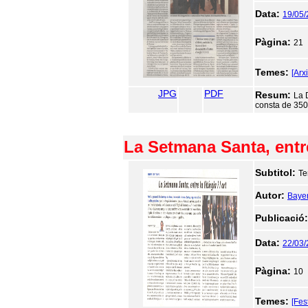
Data:
19/05
Pàgina:
21
Temes:
[Arx
JPG
PDF
Resum:
La 
consta de 350 
La Setmana Santa, entre 
Subtitol:
Te
Autor:
Bayer
Publicació
Data:
22/03
Pàgina:
10
Temes:
[Fes