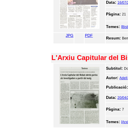
Data:
16/07
Pàgina:
21
Temes:
[Bis
JPG
PDF
Resum:
Ben
L'Arxiu Capitular del Bi
Subtitol:
Do
Autor:
Adell
Publicació
Data:
20/04
Pàgina:
7
Temes:
[Arx