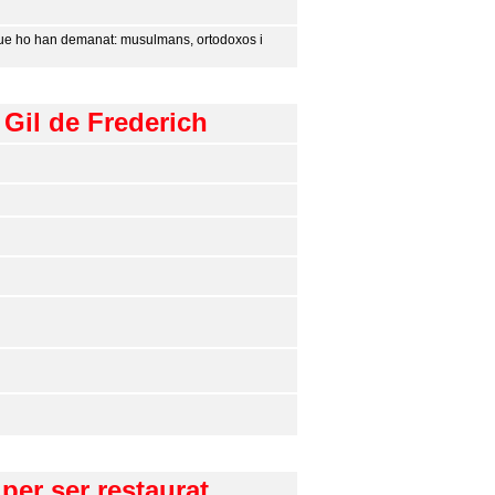
ns que ho han demanat: musulmans, ortodoxos i
 Gil de Frederich
per ser restaurat.