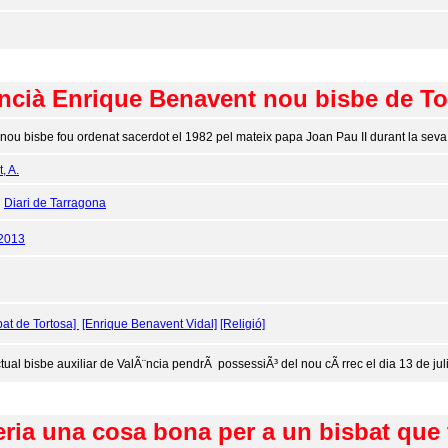
ncià Enrique Benavent nou bisbe de To
 nou bisbe fou ordenat sacerdot el 1982 pel mateix papa Joan Pau II durant la seva 
, A.
:
Diari de Tarragona
/2013
bat de Tortosa]
[Enrique Benavent Vidal]
[Religió]
ctual bisbe auxiliar de ValÃ¨ncia pendrÃ possessiÃ³ del nou cÃ rrec el dia 13 de juli
ria una cosa bona per a un bisbat que 