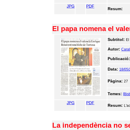
JPG
PDF
Resum:
El papa nomena el vale
Subtitol:
El
Autor:
Caralt
Publicació
Data:
18/05
Pàgina:
27
Temes:
[Bis
JPG
PDF
Resum:
L'a
La independència no se