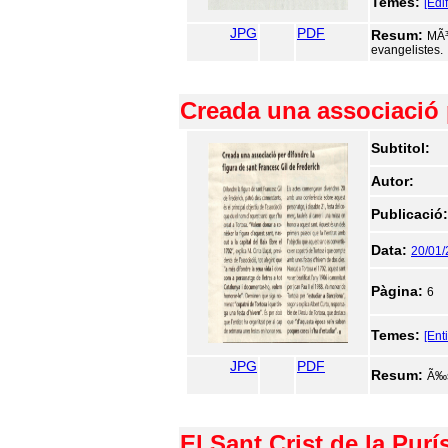
Temes:
[Edi
JPG
PDF
Resum:
MÃ³
evangelistes.
Creada una associació p
Subtitol:
Autor:
Publicació
Data:
20/01
Pàgina:
6
Temes:
[Ent
JPG
PDF
Resum:
Ã‰s
El Sant Crist de la Pur