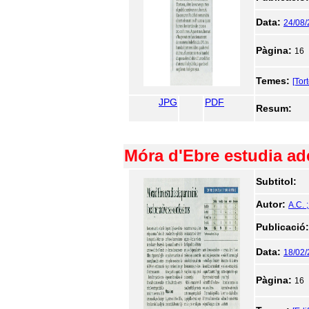
Data:
24/08/
Pàgina:
16
Temes:
[Tor
JPG
PDF
Resum:
Móra d'Ebre estudia ad
Subtitol:
Autor:
A.C. 
Publicació
Data:
18/02
Pàgina:
16