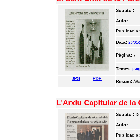
Subtitol:
Autor:
Publicació
Data:
20/01
Pàgina:
7
Temes:
[Art(
JPG
PDF
Resum:
Ã‰s
L'Arxiu Capitular de la
Subtitol:
De
Autor:
Publicació