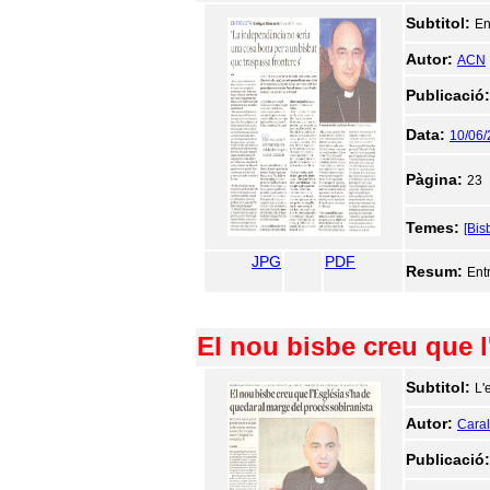
Subtitol:
En
Autor:
ACN
Publicació
Data:
10/06
Pàgina:
23
Temes:
[Bis
JPG
PDF
Resum:
Ent
El nou bisbe creu que l
Subtitol:
L'
Autor:
Caralt
Publicació