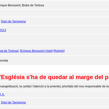
rique Benavent, Bisbe de Tortosa
:
Diari de Tarragona
/2013
bat de Tortosa]
[Enrique Benavent Vidal]
[Religió]
revista
'Església s'ha de quedar al marge del p
evangelització, la caritat i l'atenció a la joventut, prioritats del nou responsable de l
, A.
:
Diari de Tarragona