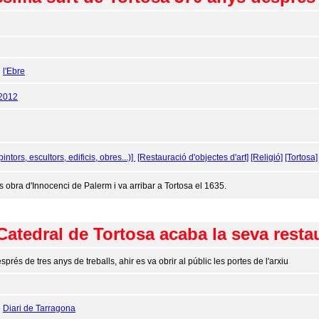
:
l'Ebre
/2012
pintors, escultors, edificis, obres...)]
[Restauració d'objectes d'art]
[Religió]
[Tortosa]
 obra d'Innocenci de Palerm i va arribar a Tortosa el 1635.
 Catedral de Tortosa acaba la seva resta
sprés de tres anys de treballs, ahir es va obrir al públic les portes de l'arxiu
:
Diari de Tarragona