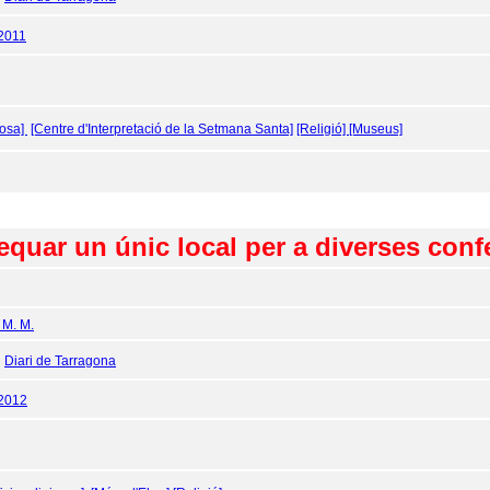
2011
tosa]
[Centre d'Interpretació de la Setmana Santa]
[Religió]
[Museus]
equar un únic local per a diverses con
; M. M.
:
Diari de Tarragona
/2012