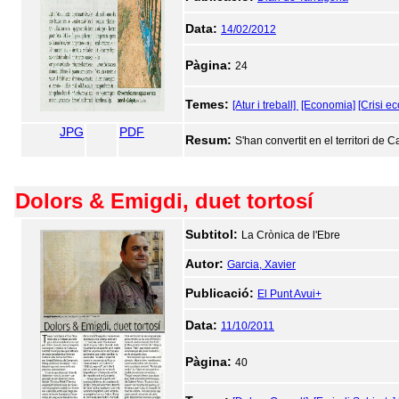
Data:
14/02/2012
Pàgina:
24
Temes:
[Atur i treball]
[Economia]
[Crisi e
JPG
PDF
Resum:
S'han convertit en el territori de
Dolors & Emigdi, duet tortosí
Subtitol:
La Crònica de l'Ebre
Autor:
Garcia, Xavier
Publicació:
El Punt Avui+
Data:
11/10/2011
Pàgina:
40