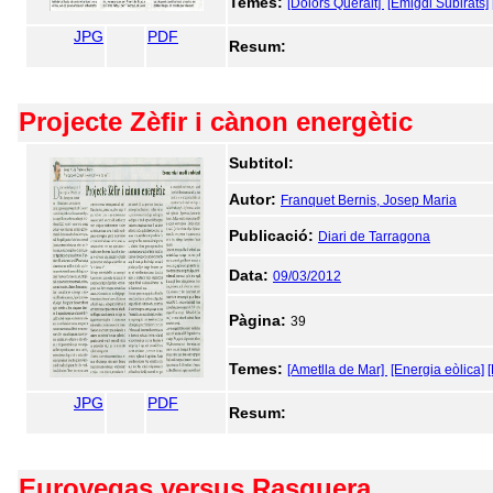
Temes:
[Dolors Queralt]
[Emigdi Subirats]
JPG
PDF
Resum:
Projecte Zèfir i cànon energètic
Subtitol:
Autor:
Franquet Bernis, Josep Maria
Publicació:
Diari de Tarragona
Data:
09/03/2012
Pàgina:
39
Temes:
[Ametlla de Mar]
[Energia eòlica]
JPG
PDF
Resum:
Eurovegas versus Rasquera