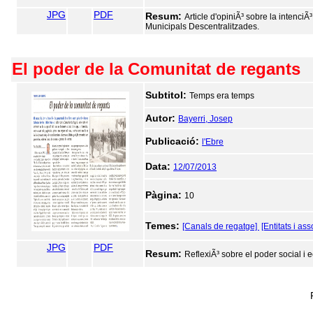
JPG
PDF
Resum:
Article d'opiniÃ³ sobre la intenciÃ³
Municipals Descentralitzades.
El poder de la Comunitat de regants
Subtitol:
Temps era temps
Autor:
Bayerri, Josep
Publicació:
l'Ebre
Data:
12/07/2013
Pàgina:
10
Temes:
[Canals de regatge]
[Entitats i as
JPG
PDF
Resum:
ReflexiÃ³ sobre el poder social i