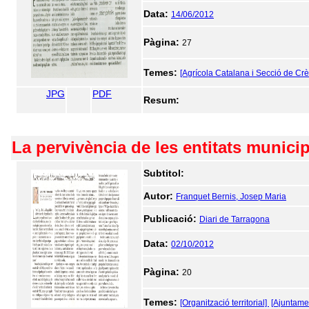
Data:
14/06/2012
Pàgina:
27
Temes:
[Agrícola Catalana i Secció de Crè
JPG
PDF
Resum:
La pervivència de les entitats munici
Subtitol:
Autor:
Franquet Bernis, Josep Maria
Publicació:
Diari de Tarragona
Data:
02/10/2012
Pàgina:
20
Temes:
[Organització territorial]
[Ajuntame