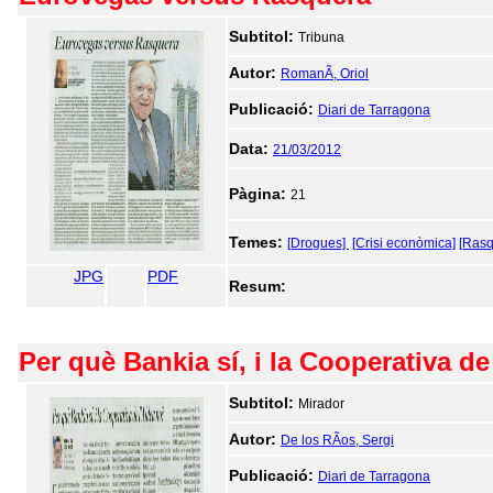
Subtitol:
Tribuna
Autor:
RomanÃ­, Oriol
Publicació:
Diari de Tarragona
Data:
21/03/2012
Pàgina:
21
Temes:
[Drogues]
[Crisi econòmica]
[Rasq
JPG
PDF
Resum:
Per què Bankia sí, i la Cooperativa de
Subtitol:
Mirador
Autor:
De los RÃ­os, Sergi
Publicació:
Diari de Tarragona