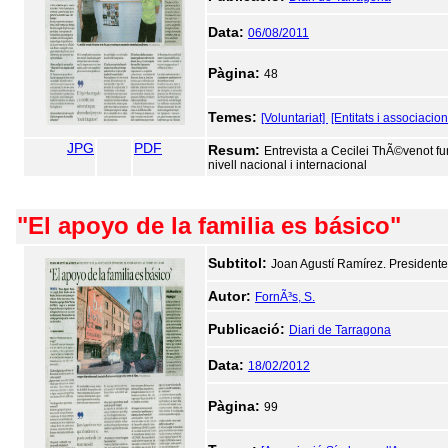
Data:
06/08/2011
Pàgina:
48
Temes:
[Voluntariat]
[Entitats i associacion
JPG
PDF
Resum:
Entrevista a Cecilei ThÃ©venot fun
nivell nacional i internacional
"El apoyo de la familia es básico"
Subtitol:
Joan Agustí Ramírez. Presidente
Autor:
FornÃ³s, S.
Publicació:
Diari de Tarragona
Data:
18/02/2012
Pàgina:
99