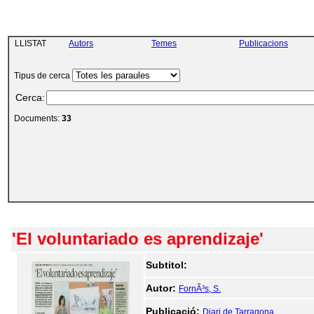
LLISTAT
Autors
Temes
Publicacions
Tipus de cerca
Cerca
:
Documents:
33
'El voluntariado es aprendizaje'
Subtitol:
Autor:
FornÃ³s, S.
Publicació:
Diari de Tarragona