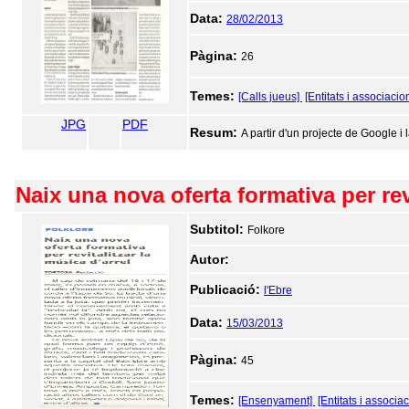
Data:
28/02/2013
Pàgina:
26
Temes:
[Calls jueus]
[Entitats i associacio
JPG
PDF
Resum:
A partir d'un projecte de Google i
Naix una nova oferta formativa per revi
Subtitol:
Folkore
Autor:
Publicació:
l'Ebre
Data:
15/03/2013
Pàgina:
45
Temes:
[Ensenyament]
[Entitats i associa