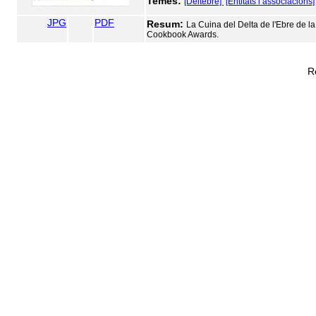
Temes:
[Deltebre]
[Entitats i associacions]
JPG
PDF
Resum:
La Cuina del Delta de l'Ebre de la
Cookbook Awards.
R