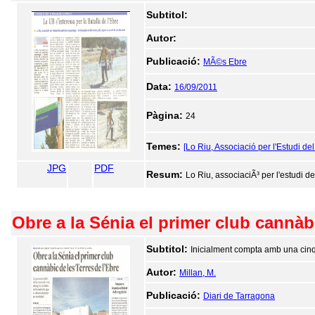
Subtitol:
Autor:
Publicació:
MÃ©s Ebre
Data:
16/09/2011
Pàgina:
24
Temes:
[Lo Riu, Associació per l'Estudi de
JPG
PDF
Resum:
Lo Riu, associaciÃ³ per l'estudi d
Obre a la Sénia el primer club cannàbi
Subtitol:
Inicialment compta amb una cinq
Autor:
Millan, M.
Publicació:
Diari de Tarragona