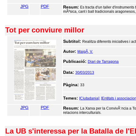
JPG
PDF
Resum:
Es tracta d'un taller d'instruments
mÃºsica, cant i ball tradicionals aragonesos,
Tot per conviure millor
Subtitol:
Realitza diferents iniciatives i act
Autor:
MaigÃ­, V.
Publicació:
Diari de Tarragona
Data:
30/03/2013
Pàgina:
33
Temes:
[Ciutadania]
[Entitats i associacio
JPG
PDF
Resum:
La Xarxa per la ConvivÃ¨ncia a Tor
relacions interculturals.
La UB s'interessa per la Batalla de l'E