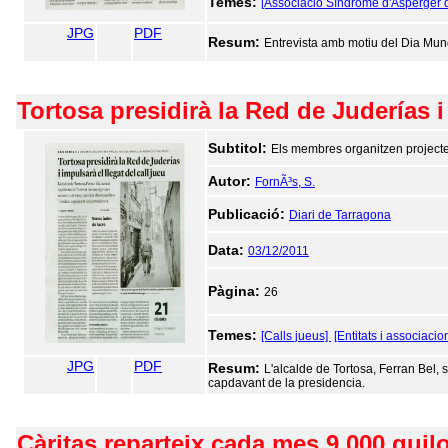
Temes:
[Associació Síndrome d'Asperger d
JPG
PDF
Resum:
Entrevista amb motiu del Dia Mun
Tortosa presidirà la Red de Juderías i 
Subtitol:
Els membres organitzen projectes
Autor:
FornÃ³s, S.
Publicació:
Diari de Tarragona
Data:
03/12/2011
Pàgina:
26
Temes:
[Calls jueus]
[Entitats i associacio
JPG
PDF
Resum:
L'alcalde de Tortosa, Ferran Bel, 
capdavant de la presidencia.
Càritas reparteix cada mes 9.000 quilo