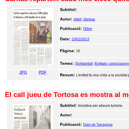
Subtitol:
Autor:
Adell, Vanesa
Publicació:
l'Ebre
Data:
15/02/2013
Pàgina:
10
Temes:
[Solidaritat]
[Entitats i associacion
JPG
PDF
Resum:
L'entitat fa una crida a la societat
El call jueu de Tortosa es mostra al 
Subtitol:
Iniciativa per atreure turisme
Autor:
Publicació:
Diari de Tarragona