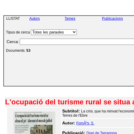
LLISTAT
Autors
Temes
Publicacions
Tipus de cerca
Cerca
:
Documents:
53
L'ocupació del turisme rural se situa 
Subtitol:
La crisi, que ha minvat l'economia
Terres de l'Ebre
Autor:
FornÃ³s, S.
Publicació:
Diari de Tarragona