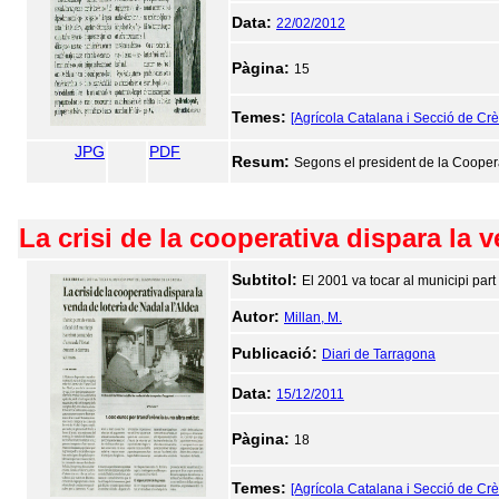
Data:
22/02/2012
Pàgina:
15
Temes:
[Agrícola Catalana i Secció de Crè
JPG
PDF
Resum:
Segons el president de la Cooperat
La crisi de la cooperativa dispara la 
Subtitol:
El 2001 va tocar al municipi par
Autor:
Millan, M.
Publicació:
Diari de Tarragona
Data:
15/12/2011
Pàgina:
18
Temes:
[Agrícola Catalana i Secció de Crè