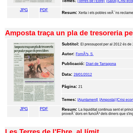
Temes:
[Terres de l'Ebre]
[Salut]
[Crisi ec
JPG
PDF
Resum:
Xerta i els pobles veÃ¯ns reclam
Amposta traça un pla de tresoreria pe
Subtitol:
El pressupost per al 2012 és de 
Autor:
FornÃ³s, S.
Publicació:
Diari de Tarragona
Data:
28/01/2012
Pàgina:
21
Temes:
[Ajuntament]
[Amposta]
[Crisi eco
JPG
PDF
Resum:
La liquiditat continua sent el pri
proveÃ¯dors en funciÃ³ dels diners que s'ing
Les Terres de l'Ebre, al límit