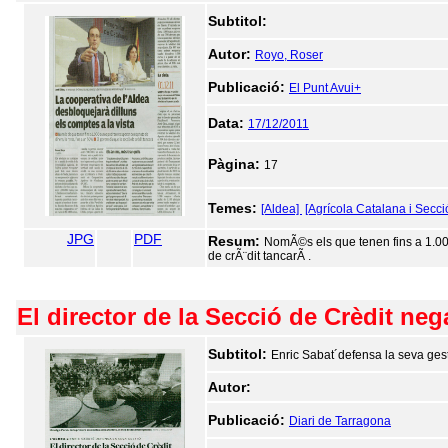
Subtitol:
Autor:
Royo, Roser
Publicació:
El Punt Avui+
Data:
17/12/2011
Pàgina:
17
Temes:
[Aldea]
[Agrícola Catalana i Secci
JPG
PDF
Resum:
NomÃ©s els que tenen fins a 1.000
de crÃ¨dit tancarÃ .
El director de la Secció de Crèdit neg
Subtitol:
Enric Sabat´defensa la seva ges
Autor:
Publicació:
Diari de Tarragona