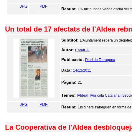
JPG
PDF
Resum:
L'Ãºnic punt de venda oficial del 
Un total de 17 afectats de l'Aldea reb
Subtitol:
L'Ajuntament espera un degoteig
Autor:
Caralt, A.
Publicació:
Diari de Tarragona
Data:
14/12/2011
Pàgina:
21
Temes:
[Aldea]
[Agrícola Catalana i Secci
JPG
PDF
Resum:
Els diners s'atorguen en forma de 
La Cooperativa de l'Aldea desbloqueja