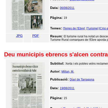
Data:
06/08/2011
Pàgina:
19
Temes:
[Terres de l'Ebre]
[Turisme]
[Crisi
JPG
PDF
Resum:
El turisme rural ha notat un desce
Turisme Rural comarques de l'Ebre aposta per
Deu municipis ebrencs s'alcen contra 
Subtitol:
Xerta i els pobles veïns reclam
Autor:
Millan, M.
Publicació:
Diari de Tarragona
Data:
19/08/2011
Pàgina:
15