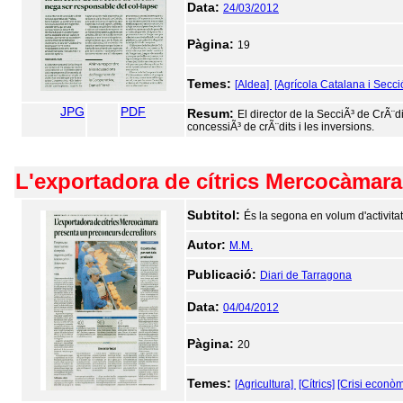
Data:
24/03/2012
Pàgina:
19
Temes:
[Aldea]
[Agrícola Catalana i Secci
JPG
PDF
Resum:
El director de la SecciÃ³ de CrÃ¨d
concessiÃ³ de crÃ¨dits i les inversions.
L'exportadora de cítrics Mercocàmara
Subtitol:
És la segona en volum d'activitat
Autor:
M.M.
Publicació:
Diari de Tarragona
Data:
04/04/2012
Pàgina:
20
Temes:
[Agricultura]
[Cítrics]
[Crisi econòm