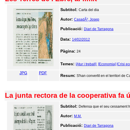
Subtitol:
Carta del dia
Autor:
CasadÃ³, Josep
Publicació:
Diari de Tarragona
Data:
14/02/2012
Pàgina:
24
Temes:
[Atur i treball]
[Economia]
[Crisi e
JPG
PDF
Resum:
S'han convertit en el territori de
La junta rectora de la cooperativa fa 
Subtitol:
Defensa que el seu cessament ha
Autor:
M.M.
Publicació:
Diari de Tarragona