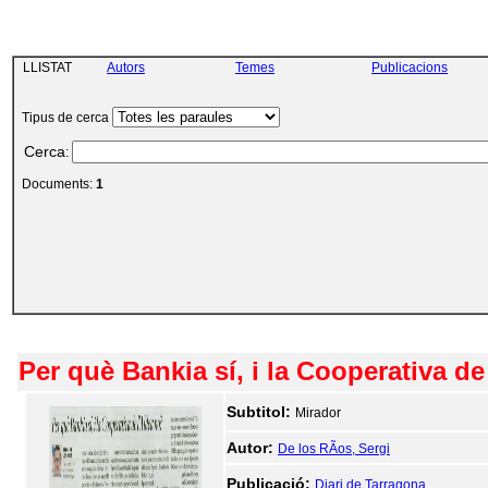
LLISTAT
Autors
Temes
Publicacions
Tipus de cerca
Cerca
:
Documents:
1
Per què Bankia sí, i la Cooperativa de
Subtitol:
Mirador
Autor:
De los RÃ­os, Sergi
Publicació:
Diari de Tarragona