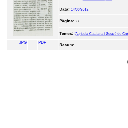
Data:
14/06/2012
Pàgina:
27
Temes:
[Agrícola Catalana i Secció de Crè
JPG
PDF
Resum: