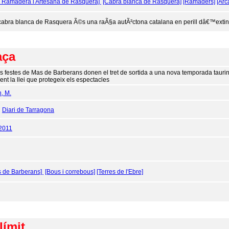
a Ramadera i Artesana de Rasquera]
[Cabra blanca de Rasquera]
[Ramaders]
[Arc
cabra blanca de Rasquera Ã©s una raÃ§a autÃ²ctona catalana en perill dâ€™extinc
aça
s festes de Mas de Barberans donen el tret de sortida a una nova temporada taurina
ent la llei que protegeix els espectacles
n, M.
:
Diari de Tarragona
2011
s de Barberans]
[Bous i correbous]
[Terres de l'Ebre]
límit