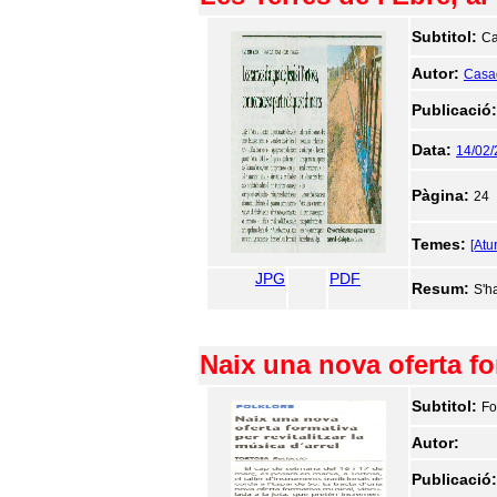
Subtitol:
Ca
Autor:
Casa
Publicació
Data:
14/02
Pàgina:
24
Temes:
[Atur
JPG
PDF
Resum:
S'h
Naix una nova oferta for
Subtitol:
Fo
Autor:
Publicació