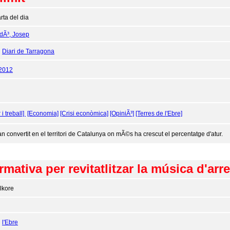
rta del dia
dÃ³, Josep
:
Diari de Tarragona
/2012
 i treball]
[Economia]
[Crisi econòmica]
[OpiniÃ³]
[Terres de l'Ebre]
an convertit en el territori de Catalunya on mÃ©s ha crescut el percentatge d'atur.
mativa per revitatlitzar la música d'arre
lkore
:
l'Ebre