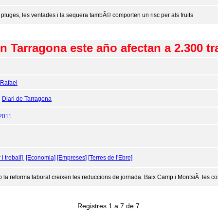
 pluges, les ventades i la sequera tambÃ© comporten un risc per als fruits
 Tarragona este año afectan a 2.300 tr
, Rafael
:
Diari de Tarragona
2011
 i treball]
[Economia]
[Empreses]
[Terres de l'Ebre]
 la reforma laboral creixen les reduccions de jornada. Baix Camp i MontsiÃ les 
Registres 1 a 7 de 7