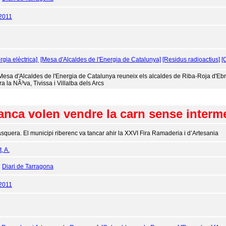
2011
rgia elèctrica]
[Mesa d'Alcaldes de l'Energia de Catalunya]
[Residus radioactius]
[
Mesa d'Alcaldes de l'Energia de Catalunya reuneix els alcaldes de Riba-Roja d'Ebre,
ra la NÃ³va, Tivissa i Villalba dels Arcs
anca volen vendre la carn sense interm
squera. El municipi riberenc va tancar ahir la XXVI Fira Ramaderia i d’Artesania
, A.
:
Diari de Tarragona
2011