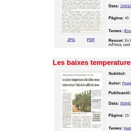
Data:
15/03
Pàgina:
45
Temes:
[En
JPG
PDF
Resum:
Es t
mÃºsica, cant 
Les baixes temperatures
Subtitol:
Autor:
Prune
Publicació
Data:
05/04
Pàgina:
15
Temes:
[Agr