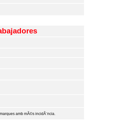
abajadores
comarques amb mÃ©s incidÃ¨ncia.