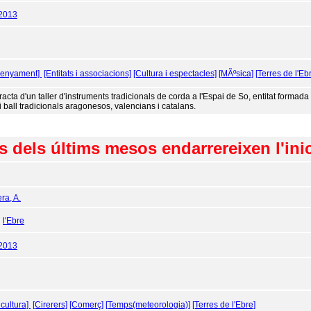
/2013
senyament]
[Entitats i associacions]
[Cultura i espectacles]
[MÃºsica]
[Terres de l'Eb
racta d'un taller d'instruments tradicionals de corda a l'Espai de So, entitat formad
i ball tradicionals aragonesos, valencians i catalans.
 dels últims mesos endarrereixen l'inici 
ra, A.
:
l'Ebre
/2013
icultura]
[Cirerers]
[Comerç]
[Temps(meteorologia)]
[Terres de l'Ebre]