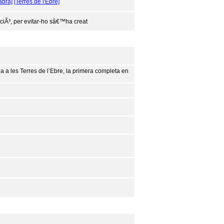
abra]
[Terres de l'Ebre]
iÃ³, per evitar-ho sâ€™ha creat
 a les Terres de l’Ebre, la primera completa en