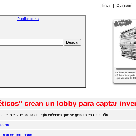
|
|
Publicacions
ticos" crean un lobby para captar inve
oducen el 70% de la energía eléctrica que se genera en Cataluña
NÃºria
:
Diari de Tarragona