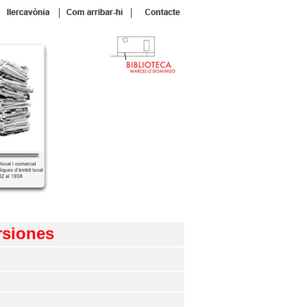
|
|
rsiones