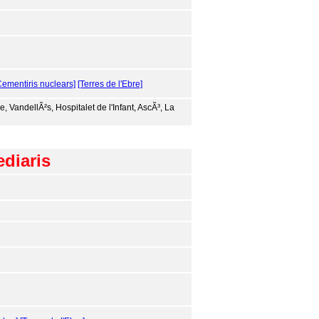
Cementiris nuclears]
[Terres de l'Ebre]
 VandellÃ²s, Hospitalet de l'Infant, AscÃ³, La
ediaris