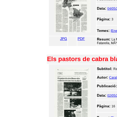
Data:
04/05/
Pàgina:
3
Temes:
[Ene
JPG
PDF
Resum:
La 
Fatarella, MÃ³
Els pastors de cabra bl
Subtitol:
Ra
Autor:
Caralt
Publicació
Data:
02/05/
Pàgina:
16