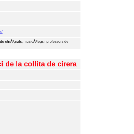
re]
a de etnÃ²grafs, musicÃ²legs i professors de
de la collita de cirera