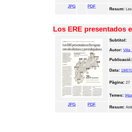
JPG
PDF
Resum:
Les
Los ERE presentados en
Subtitol:
Autor:
Villa
Publicació
Data:
19/07/
Pàgina:
27
Temes:
[Atur
JPG
PDF
Resum:
Amb