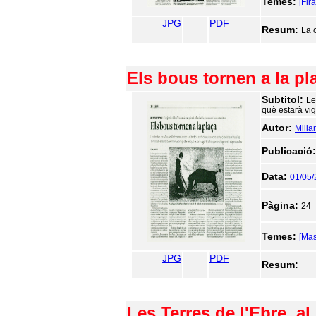
Temes:
[Fir
JPG
PDF
Resum:
La 
Els bous tornen a la pl
Subtitol:
Le
què estarà vig
Autor:
Milla
Publicació
Data:
01/05/
Pàgina:
24
Temes:
[Ma
JPG
PDF
Resum:
Les Terres de l'Ebre, al 