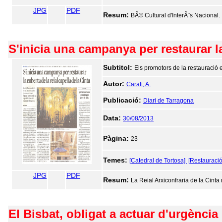
JPG
PDF
Resum:
BÃ© Cultural d'InterÃ¨s Nacional.
S'inicia una campanya per restaurar la
Subtitol:
Els promotors de la restauració 
Autor:
Caralt, A.
Publicació:
Diari de Tarragona
Data:
30/08/2013
Pàgina:
23
Temes:
[Catedral de Tortosa]
[Restauració 
JPG
PDF
Resum:
La Reial Arxiconfraria de la Cinta n
El Bisbat, obligat a actuar d'urgència 