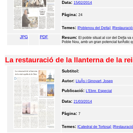
Data:
15/02/2014
Pàgina:
24
Temes:
[Poblenou del Delta]
[Restauració 
JPG
PDF
Resum:
El poble situat al cor del Delta va
Poble Nou, amb un gran potencial turÃ­stic qu
La restauració de la llanterna de la rei
Subtitol:
Autor:
LluÃ­s i Ginovart, Josep
Publicació:
L'Ebre. Especial
Data:
21/03/2014
Pàgina:
7
Temes:
[Catedral de Tortosa]
[Restauració 