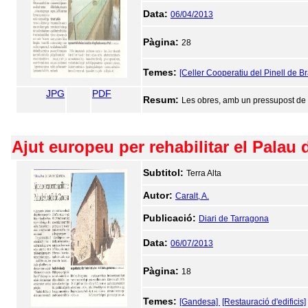
Data:
06/04/2013
Pàgina:
28
Temes:
[Celler Cooperatiu del Pinell de Br
JPG
PDF
Resum:
Les obres, amb un pressupost de 19
Ajut europeu per rehabilitar el Palau
Subtitol:
Terra Alta
Autor:
Caralt, A.
Publicació:
Diari de Tarragona
Data:
06/07/2013
Pàgina:
18
Temes:
[Gandesa]
[Restauració d'edificis]