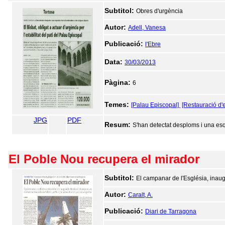
Subtitol:
Obres d'urgència
Autor:
Adell, Vanesa
Publicació:
l'Ebre
Data:
30/03/2013
Pàgina:
6
Temes:
[Palau Episcopal]
[Restauració d'e
JPG
PDF
Resum:
S'han detectat desploms i una es
El Poble Nou recupera el mirador
Subtitol:
El campanar de l'Església, inaug
Autor:
Caralt, A.
Publicació:
Diari de Tarragona