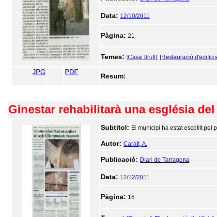
Data:
12/10/2011
Pàgina:
21
Temes:
[Casa Brull]
[Restauració d'edificis
JPG
PDF
Resum:
Ginestar rehabilitarà una església de
Subtitol:
El municipi ha estat escollit pel
Autor:
Caralt, A.
Publicació:
Diari de Tarragona
Data:
12/12/2011
Pàgina:
16