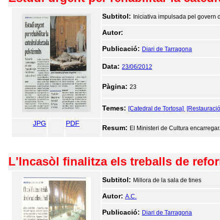
Subtitol:
Iniciativa impulsada pel govern d
Autor:
Publicació:
Diari de Tarragona
Data:
23/06/2012
Pàgina:
23
Temes:
[Catedral de Tortosa]
[Restauració 
JPG
PDF
Resum:
El Ministeri de Cultura encarregarÃ
L'Incasòl finalitza els treballs de refo
Subtitol:
Millora de la sala de tines
Autor:
A.C.
Publicació:
Diari de Tarragona