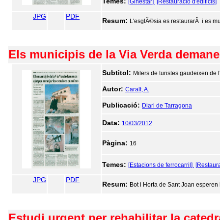
Temes:
[Ginestar]
[Restauració d'edificis]
JPG
PDF
Resum:
L'esglÃ©sia es restaurarÃ i es mus
Els municipis de la Via Verda demanen
Subtitol:
Milers de turistes gaudeixen de l'i
Autor:
Caralt, A.
Publicació:
Diari de Tarragona
Data:
10/03/2012
Pàgina:
16
Temes:
[Estacions de ferrocarril]
[Restaura
JPG
PDF
Resum:
Bot i Horta de Sant Joan esperen la
Estudi urgent per rehabilitar la catedr