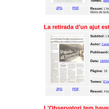
Temes:
[Bib
JPG
PDF
Resum:
L'A
llibres de lectu
La retirada d'un ajut es
Subtitol:
L'
Autor:
Caralt
Publicació
Data:
18/09
Pàgina:
18
Temes:
[Cri
JPG
PDF
Resum:
A b
L'Observatori tem haver