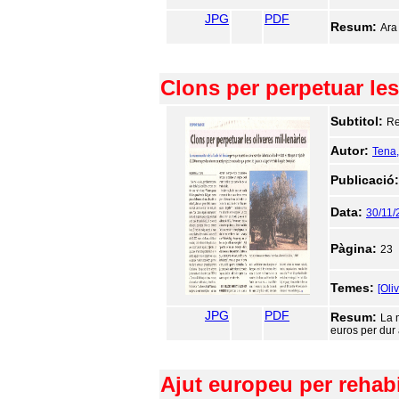
JPG
PDF
Resum:
Ara 
Clons per perpetuar les
Subtitol:
Re
Autor:
Tena,
Publicació
Data:
30/11/
Pàgina:
23
Temes:
[Oli
JPG
PDF
Resum:
La 
euros per dur
Ajut europeu per rehabi