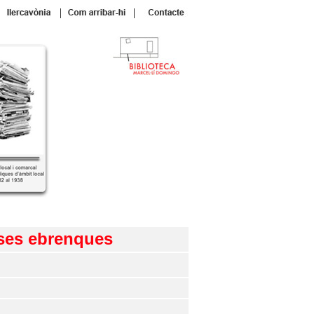
|
|
eses ebrenques