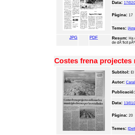
Data:
17/02
Pàgina:
17
Temes:
[Am
JPG
PDF
Resum:
Ha 
de dÃ¨ficit pÃº
Costes frena projectes 
Subtitol:
El
Autor:
Caralt
Publicació
Data:
13/01
Pàgina:
20
Temes:
[Del