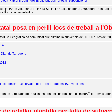
lioteca Marcel·lí Domingo]
[Biblioteques]
[Tortosa]
[Subvencions]
ssociaciÃ³ de voluntariat de l'Obra Social La Caixa ha donat 2.600 euros a la Bibl
ra fÃ cil i contes infantils.
tatal posa en perill locs de treball a l'O
Instituto Geográfico ha comunicat que elimina la subvenció de 80.000 euros del 20
, A.
:
Diari de Tarragona
/2012
si econòmica]
[Observatori de l'Ebre]
[Roquetes]
[Subvencions]
anda de la retirada de l'ajut, la majoria dels patrons han disminuÃ¯t les seves apor
 de retallar plantilla per falta de subve