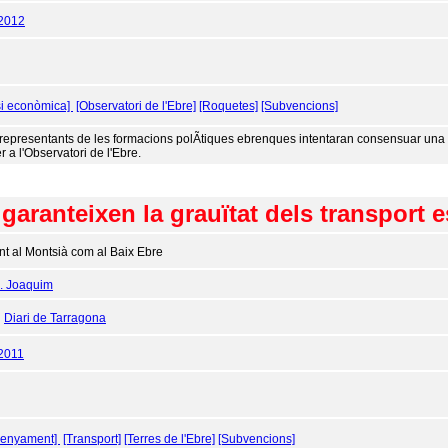
/2012
si econòmica]
[Observatori de l'Ebre]
[Roquetes]
[Subvencions]
 representants de les formacions polÃ­tiques ebrenques intentaran consensuar una 
r a l'Observatori de l'Ebre.
garanteixen la grauïtat dels transport 
nt al Montsià com al Baix Ebre
J. Joaquim
:
Diari de Tarragona
2011
senyament]
[Transport]
[Terres de l'Ebre]
[Subvencions]