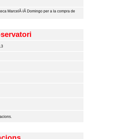
ioteca MarcelÂ·lÃ­ Domingo per a la compra de
bservatori
13
tacions.
ncions