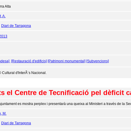
rra Alta
, A.
:
Diari de Tarragona
/2013
ndesa]
[Restauració d'edificis]
[Patrimoni monumental]
[Subvencions]
 Cultural d'InterÃ¨s Nacional.
s el Centre de Tecnificació pel dèficit c
Ajuntament es mostra perplex i presentarà una queixa al Ministeri a través de la Sec
n, M.
:
Diari de Tarragona