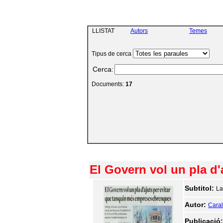
LLISTAT
Autors
Temes
Tipus de cerca
Cerca
:
Documents:
17
El Govern vol un pla d
Subtitol:
La
Autor:
Caralt
Publicació