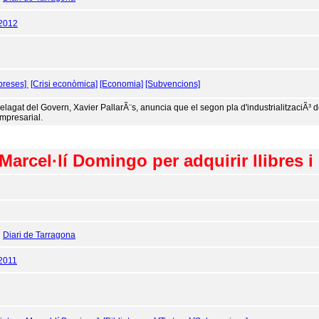
/2012
preses]
[Crisi econòmica]
[Economia]
[Subvencions]
delagat del Govern, Xavier PallarÃ¨s, anuncia que el segon pla d'industrialitzaciÃ³ d
 empresarial.
Marcel·lí Domingo per adquirir llibres i 
:
Diari de Tarragona
2011