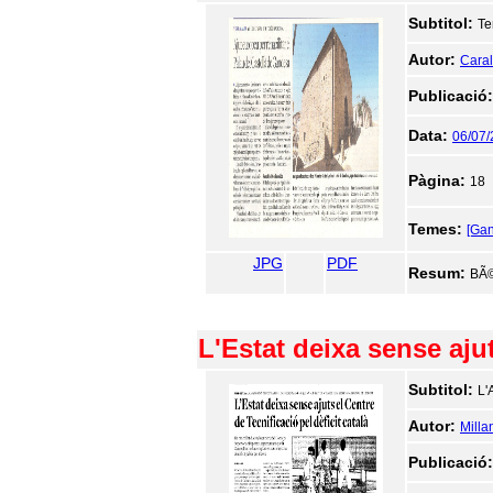
Subtitol:
Te
Autor:
Caralt
Publicació
Data:
06/07
Pàgina:
18
Temes:
[Ga
JPG
PDF
Resum:
BÃ©
L'Estat deixa sense ajut
Subtitol:
L'
Autor:
Milla
Publicació