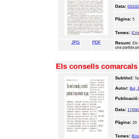
Data:
03/10
Pàgina:
5
Temes:
[Cri
JPG
PDF
Resum:
Els
una partida pe
Els consells comarcals 
Subtitol:
Ta
Autor:
Buj, 
Publicació
Data:
17/09/
Pàgina:
20
Temes:
[En