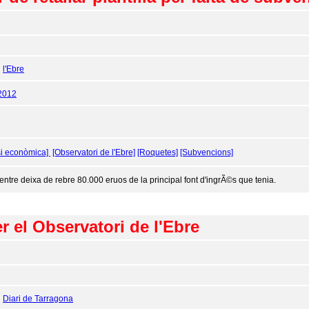
:
l'Ebre
2012
si econòmica]
[Observatori de l'Ebre]
[Roquetes]
[Subvencions]
centre deixa de rebre 80.000 eruos de la principal font d'ingrÃ©s que tenia.
 el Observatori de l'Ebre
:
Diari de Tarragona