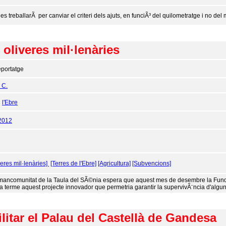
es treballarÃ per canviar el criteri dels ajuts, en funciÃ³ del quilometratge i no del 
 oliveres mil·lenàries
portatge
 C.
:
l'Ebre
2012
veres mil·lenàries]
[Terres de l'Ebre]
[Agricultura]
[Subvencions]
mancomunitat de la Taula del SÃ©nia espera que aquest mes de desembre la Fundac
 a terme aquest projecte innovador que permetria garantir la supervivÃ¨ncia d'algu
litar el Palau del Castellà de Gandesa