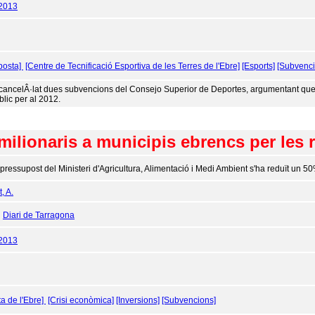
/2013
posta]
[Centre de Tecnificació Esportiva de les Terres de l'Ebre]
[Esports]
[Subvenci
cancelÂ·lat dues subvencions del Consejo Superior de Deportes, argumentant que l
blic per al 2012.
milionaris a municipis ebrencs per les r
 pressupost del Ministeri d'Agricultura, Alimentació i Medi Ambient s'ha reduït un 5
, A.
:
Diari de Tarragona
/2013
ta de l'Ebre]
[Crisi econòmica]
[Inversions]
[Subvencions]