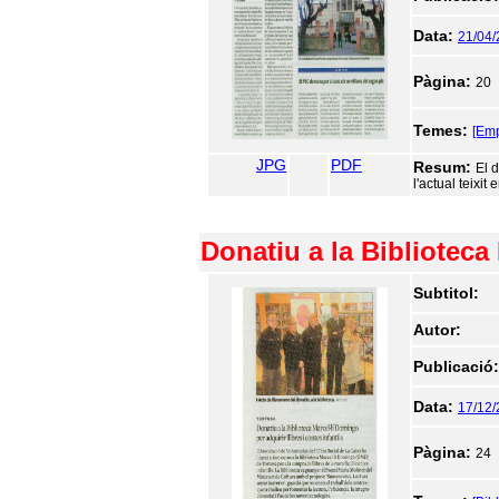
Data:
21/04
Pàgina:
20
Temes:
[Em
JPG
PDF
Resum:
El 
l'actual teixit
Donatiu a la Biblioteca 
Subtitol:
Autor:
Publicació
Data:
17/12/
Pàgina:
24