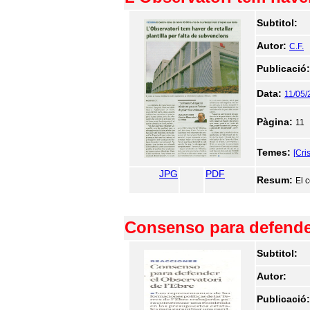
Subtitol:
Autor:
C.F.
Publicació
Data:
11/05/
Pàgina:
11
Temes:
[Cri
JPG
PDF
Resum:
El 
Consenso para defender
Subtitol:
Autor:
Publicació