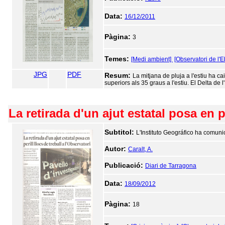
Data:
16/12/2011
Pàgina:
3
Temes:
[Medi ambient]
[Observatori de l'E
JPG
PDF
Resum:
La mitjana de pluja a l'estiu ha 
superiors als 35 graus a l'estiu. El Delta d
La retirada d'un ajut estatal posa en pe
Subtitol:
L'Instituto Geográfico ha comun
Autor:
Caralt, A.
Publicació:
Diari de Tarragona
Data:
18/09/2012
Pàgina:
18