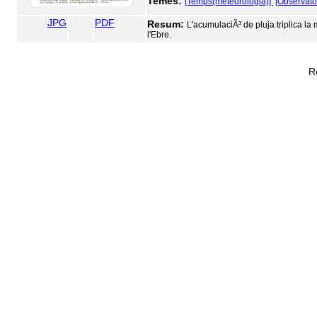
Temes:
[Temps(meteorologia)]
[Observator
JPG
PDF
Resum:
L'acumulaciÃ³ de pluja triplica la
l'Ebre.
R