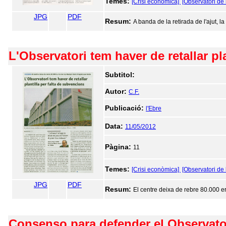
Temes:
[Crisi econòmica]
[Observatori de 
JPG
PDF
Resum:
A banda de la retirada de l'ajut, 
L'Observatori tem haver de retallar pl
Subtitol:
Autor:
C.F.
Publicació:
l'Ebre
Data:
11/05/2012
Pàgina:
11
Temes:
[Crisi econòmica]
[Observatori de 
JPG
PDF
Resum:
El centre deixa de rebre 80.000 er
Consenso para defender el Observator