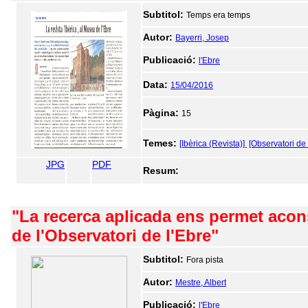
Subtitol:
Temps era temps
Autor:
Bayerri, Josep
Publicació:
l'Ebre
Data:
15/04/2016
Pàgina:
15
Temes:
[Ibèrica (Revista)]
[Observatori de 
JPG
PDF
Resum:
"La recerca aplicada ens permet acons
de l'Observatori de l'Ebre"
Subtitol:
Fora pista
Autor:
Mestre, Albert
Publicació:
l'Ebre