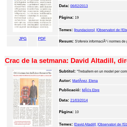
Data:
06/02/2013
Pàgina:
19
Temes:
[Inundacions]
[Observatori de l'Eb
JPG
PDF
Resum:
S'ofereix informaciÃ³ i normes de
Crac de la setmana: David Altadill, di
Subtitol:
"Treballem en un model per compr
Autor:
MartÃ­nez, Elena
Publicació:
MÃ©s Ebre
Data:
21/03/2014
Pàgina:
10
Temes:
[David Altadill]
[Observatori de l'E