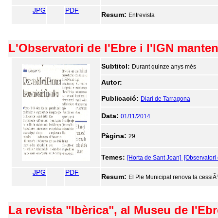
JPG
PDF
Resum:
Entrevista
L'Observatori de l'Ebre i l'IGN mante
Subtitol:
Durant quinze anys més
Autor:
Publicació:
Diari de Tarragona
Data:
01/11/2014
Pàgina:
29
Temes:
[Horta de Sant Joan]
[Observatori 
JPG
PDF
Resum:
El Ple Municipal renova la cessiÃ³
La revista "Ibèrica", al Museu de l'Ebr