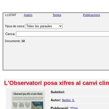
LLISTAT
Autors
Temes
Publicacions
Tipus de cerca
Cerca
:
Documents:
10
L'Observatori posa xifres al canvi cli
Subtitol:
Autor:
Berbis, S.
Publicació:
l'Ebre