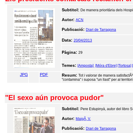
Subtitol:
De manera prioritària dels Hosp
Autor:
ACN
Publicació:
Diari de Tarragona
Data:
20/04/2013
Pàgina:
29
Temes:
[Amposta]
[Móra d'Ebre]
[Tortosa]
JPG
PDF
Resum:
Tot i valorar de manera satisfactÃ
"contamina" i suposa "un llast" per al territori
"El sexo aún provoca pudor"
Subtitol:
Pere Estupinyà, autor del libro 
Autor:
MaigÃ­, V.
Publicació:
Diari de Tarragona