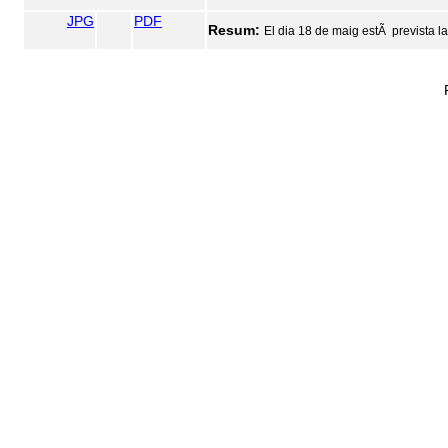
JPG
PDF
Resum:
El dia 18 de maig estÃ prevista la 