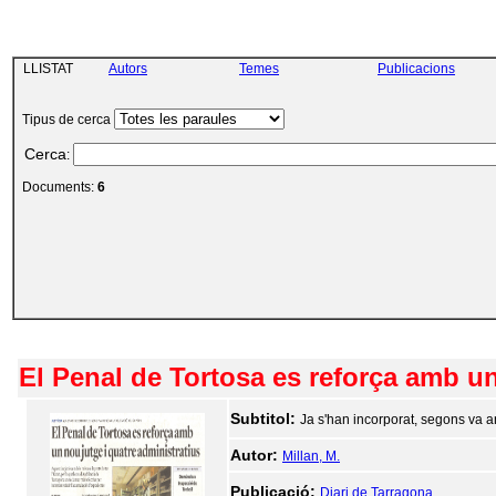
LLISTAT
Autors
Temes
Publicacions
Tipus de cerca
Cerca
:
Documents:
6
El Penal de Tortosa es reforça amb un
Subtitol:
Ja s'han incorporat, segons va 
Autor:
Millan, M.
Publicació:
Diari de Tarragona