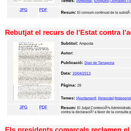
Temes:
[Amposta]
[Drogues]
[Jornades i 
JPG
PDF
Resum:
El consum continuat de la substÃ n
Rebutjat el recurs de l'Estat contra l'
Subtitol:
Amposta
Autor:
Publicació:
Diari de Tarragona
Data:
20/04/2013
Pàgina:
28
Temes:
[Ajuntament]
[Amposta]
[Independ
JPG
PDF
Resum:
El Jutjat ContenciÃ³s Administrati
contra la declaraciÃ³ a favor de la consult
Els presidents comarcals reclamen el 