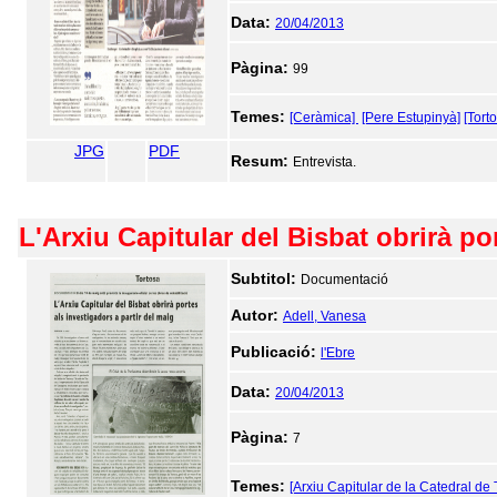
Data:
20/04/2013
Pàgina:
99
Temes:
[Ceràmica]
[Pere Estupinyà]
[Tort
JPG
PDF
Resum:
Entrevista.
L'Arxiu Capitular del Bisbat obrirà po
Subtitol:
Documentació
Autor:
Adell, Vanesa
Publicació:
l'Ebre
Data:
20/04/2013
Pàgina:
7
Temes:
[Arxiu Capitular de la Catedral de