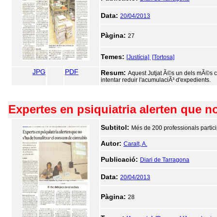
Data:
20/04/2013
Pàgina:
27
Temes:
[Justícia]
[Tortosa]
JPG
PDF
Resum:
Aquest Jutjat Ã©s un dels mÃ©s co
intentar reduir l'acumulaciÃ³ d'expedients.
Expertes en psiquiatria alerten que n
Subtitol:
Més de 200 professionals partici
Autor:
Caralt, A.
Publicació:
Diari de Tarragona
Data:
20/04/2013
Pàgina:
28