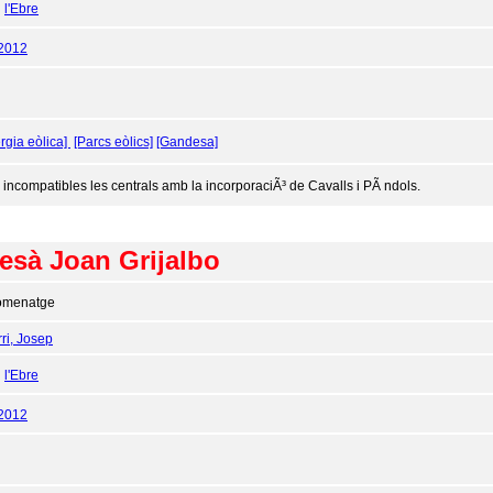
:
l'Ebre
/2012
rgia eòlica]
[Parcs eòlics]
[Gandesa]
 incompatibles les centrals amb la incorporaciÃ³ de Cavalls i PÃ ndols.
esà Joan Grijalbo
omenatge
ri, Josep
:
l'Ebre
/2012