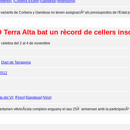
reteres]
[Corbera d'Ebre]
[Gandesa]
[Inversions]
 variants de Corbera y Gandesa no tenen assignaciÃ³ als pressupostos de l'Estat pe
 Terra Alta bat un rècord de cellers insc
 celebra del 2 al 4 de novembre
:
Diari de Tarragona
/2012
ta del Vi]
[Fires]
[Gandesa]
[Vins]
certamen vitivinÃ­cola compleix enguany el seu 25Ã¨ aniversari amb la participaciÃ³ 