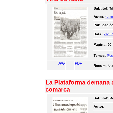
Subtitol:
Tr
Autor:
Giron
Publicació
Data:
29/10
Pàgina:
20
Temes:
[Fes
JPG
PDF
Resum:
Arti
La Plataforma demana amp
comarca
Subtitol:
Me
Autor: