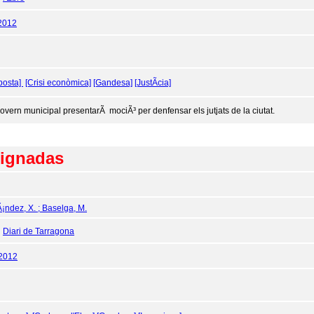
2012
posta]
[Crisi econòmica]
[Gandesa]
[JustÃ­cia]
govern municipal presentarÃ mociÃ³ per denfensar els jutjats de la ciutat.
signadas
¡ndez, X. ; Baselga, M.
:
Diari de Tarragona
/2012