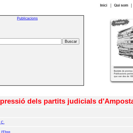
|
|
Publicacions
upressió dels partits judicials d'Ampos
 C.
:
l'Ebre