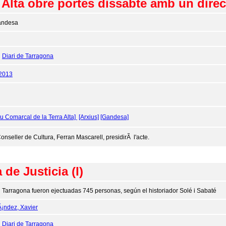
a Alta obre portes dissabte amb un dire
andesa
:
Diari de Tarragona
/2013
iu Comarcal de la Terra Alta]
[Arxius]
[Gandesa]
Conseller de Cultura, Ferran Mascarell, presidirÃ l'acte.
de Justicia (I)
 Tarragona fueron ejectuadas 745 personas, según el historiador Solé i Sabaté
¡ndez, Xavier
:
Diari de Tarragona