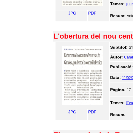
Temes:
[Cul
JPG
PDF
Resum:
Arti
L'obertura del nou cen
Subtitol:
S'
Autor:
Caralt
Publicació
Data:
11/02/
Pàgina:
17
Temes:
[Ec
JPG
PDF
Resum: