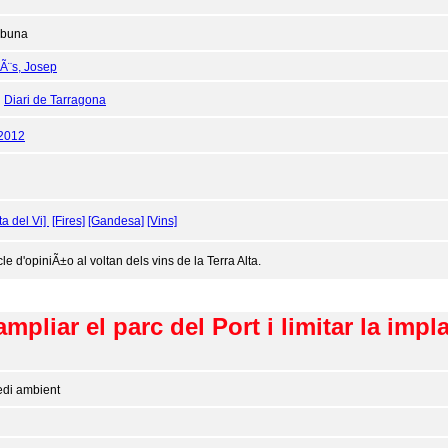
ibuna
Ã¨s, Josep
:
Diari de Tarragona
/2012
ta del Vi]
[Fires]
[Gandesa]
[Vins]
cle d'opiniÃ±o al voltan dels vins de la Terra Alta.
liar el parc del Port i limitar la impla
di ambient