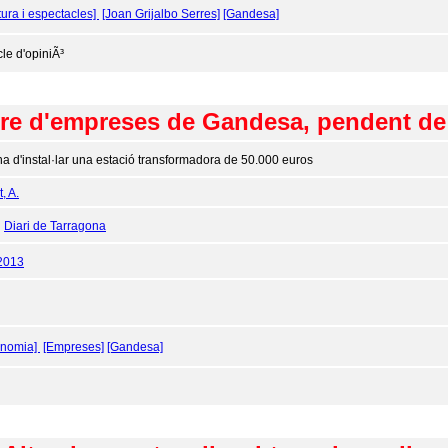
tura i espectacles]
[Joan Grijalbo Serres]
[Gandesa]
cle d'opiniÃ³
tre d'empreses de Gandesa, pendent de 
ha d'instal·lar una estació transformadora de 50.000 euros
, A.
:
Diari de Tarragona
2013
onomia]
[Empreses]
[Gandesa]