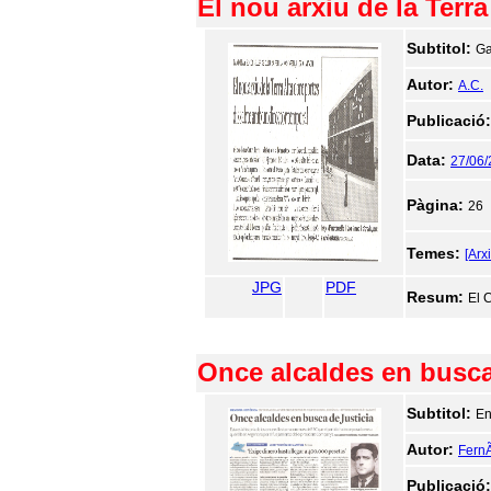
El nou arxiu de la Terr
Subtitol:
G
Autor:
A.C.
Publicació
Data:
27/06
Pàgina:
26
Temes:
[Arx
JPG
PDF
Resum:
El 
Once alcaldes en busca 
Subtitol:
En
Autor:
FernÃ
Publicació