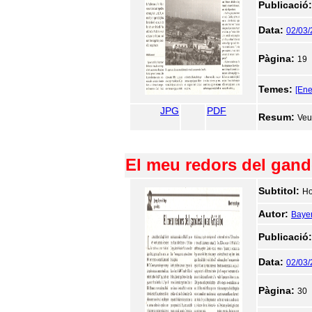
Publicació
Data:
02/03
Pàgina:
19
Temes:
[Ene
JPG
PDF
Resum:
Veu
El meu redors del gand
Subtitol:
H
Autor:
Bayer
Publicació
Data:
02/03
Pàgina:
30