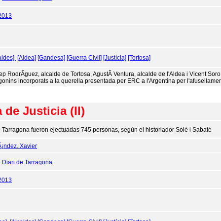
2013
aldes]
[Aldea]
[Gandesa]
[Guerra Civil]
[Justícia]
[Tortosa]
ep RodrÃ­guez, alcalde de Tortosa, AgustÃ­ Ventura, alcalde de l'Aldea i Vicent Sor
gonins incorporats a la querella presentada per ERC a l'Argentina per l'afusellam
de Justicia (II)
 Tarragona fueron ejectuadas 745 personas, según el historiador Solé i Sabaté
¡ndez, Xavier
:
Diari de Tarragona
2013