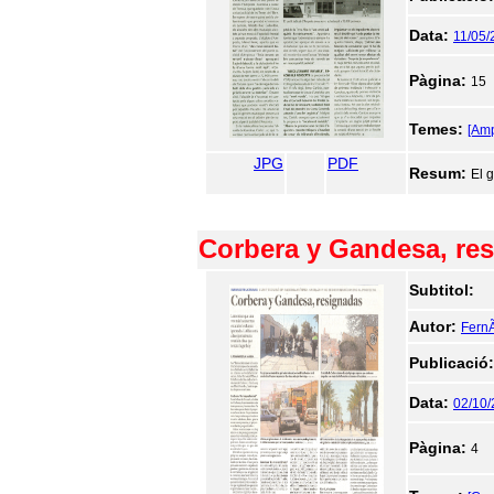
Data:
11/05/
Pàgina:
15
Temes:
[Am
JPG
PDF
Resum:
El 
Corbera y Gandesa, re
Subtitol:
Autor:
FernÃ
Publicació
Data:
02/10
Pàgina:
4