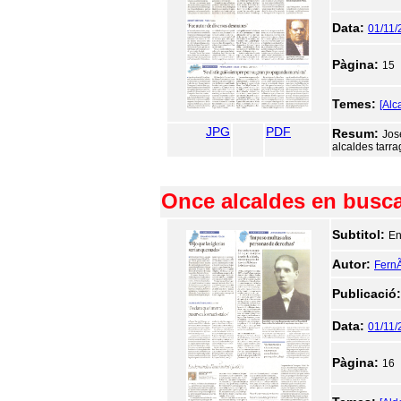
Data:
01/11/
Pàgina:
15
Temes:
[Alc
JPG
PDF
Resum:
Jos
alcaldes tarra
Once alcaldes en busca 
Subtitol:
En
Autor:
FernÃ
Publicació
Data:
01/11/
Pàgina:
16