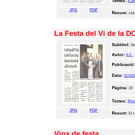
Temes:
[Car
JPG
PDF
Resum:
Les
La Festa del Vi de la DO
Subtitol:
Se
Autor:
A.C.
Publicació
Data:
31/10
Pàgina:
20
Temes:
[Fes
JPG
PDF
Resum:
El 
Vins de festa