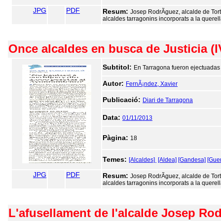
JPG
PDF
Resum:
Josep RodrÃ­guez, alcalde de Tort
alcaldes tarragonins incorporats a la quere
Once alcaldes en busca de Justicia (I
Subtitol:
En Tarragona fueron ejectuadas 
Autor:
FernÃ¡ndez, Xavier
Publicació:
Diari de Tarragona
Data:
01/11/2013
Pàgina:
18
Temes:
[Alcaldes]
[Aldea]
[Gandesa]
[Guer
JPG
PDF
Resum:
Josep RodrÃ­guez, alcalde de Tort
alcaldes tarragonins incorporats a la quere
L'afusellament de l'alcalde Josep Rod