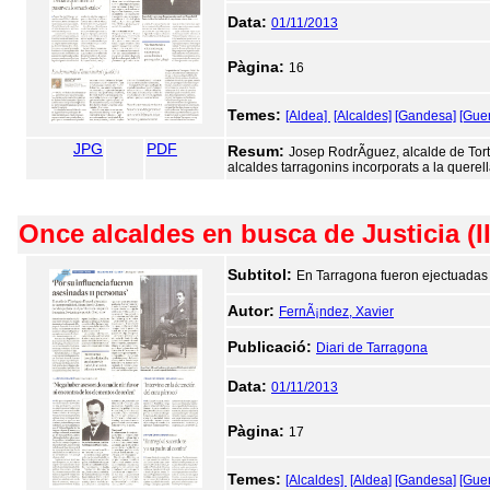
Data:
01/11/2013
Pàgina:
16
Temes:
[Aldea]
[Alcaldes]
[Gandesa]
[Guer
JPG
PDF
Resum:
Josep RodrÃ­guez, alcalde de Tort
alcaldes tarragonins incorporats a la quere
Once alcaldes en busca de Justicia (II
Subtitol:
En Tarragona fueron ejectuadas 
Autor:
FernÃ¡ndez, Xavier
Publicació:
Diari de Tarragona
Data:
01/11/2013
Pàgina:
17
Temes:
[Alcaldes]
[Aldea]
[Gandesa]
[Guer