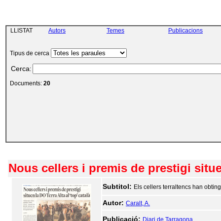
LLISTAT
Autors
Temes
Publicacions
Tipus de cerca
Cerca
:
Documents:
20
Nous cellers i premis de prestigi situe
Subtitol:
Els cellers terraltencs han obti
Autor:
Caralt, A.
Publicació:
Diari de Tarragona