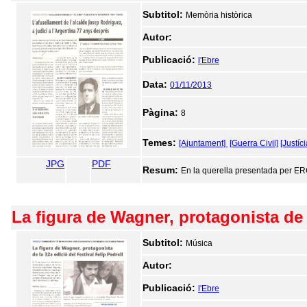
Subtitol:
Memòria històrica
Autor:
Publicació:
l'Ebre
Data:
01/11/2013
Pàgina:
8
Temes:
[Ajuntament]
[Guerra Civil]
[Justíci
JPG
PDF
Resum:
En la querella presentada per ER
La figura de Wagner, protagonista de l
Subtitol:
Música
Autor:
Publicació:
l'Ebre