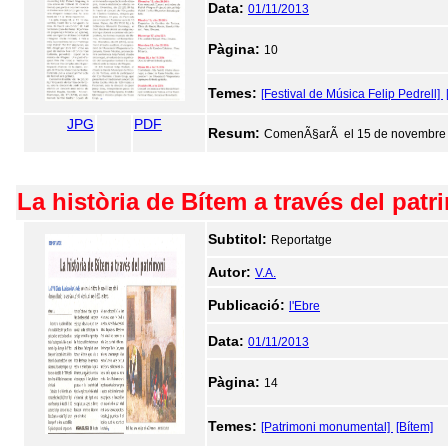
Data:
01/11/2013
Pàgina:
10
Temes:
[Festival de Música Felip Pedrell]
JPG
PDF
Resum:
ComenÃ§arÃ el 15 de novembre a
La història de Bítem a través del patr
Subtitol:
Reportatge
Autor:
V.A.
Publicació:
l'Ebre
Data:
01/11/2013
Pàgina:
14
Temes:
[Patrimoni monumental]
[Bítem]