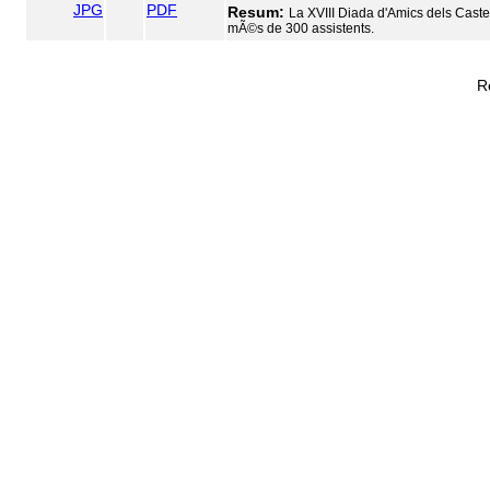
JPG
PDF
Resum:
La XVIII Diada d'Amics dels Castell
mÃ©s de 300 assistents.
R