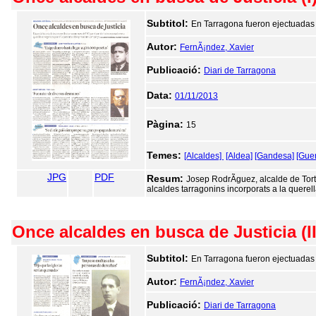
Subtitol:
En Tarragona fueron ejectuadas 
Autor:
FernÃ¡ndez, Xavier
Publicació:
Diari de Tarragona
Data:
01/11/2013
Pàgina:
15
Temes:
[Alcaldes]
[Aldea]
[Gandesa]
[Guer
JPG
PDF
Resum:
Josep RodrÃ­guez, alcalde de Tort
alcaldes tarragonins incorporats a la quere
Once alcaldes en busca de Justicia (II
Subtitol:
En Tarragona fueron ejectuadas 
Autor:
FernÃ¡ndez, Xavier
Publicació:
Diari de Tarragona