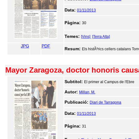
Data:
01/11/2013
Pàgina:
30
Temes:
[Vins]
[Terra Alta]
JPG
PDF
Resum:
Els histÃ²rics cellers catalans To
Mayor Zaragoza, doctor honoris caus
Subtitol:
El primer al Campus de l'Ebre
Autor:
Millan, M.
Publicació:
Diari de Tarragona
Data:
01/11/2013
Pàgina:
31