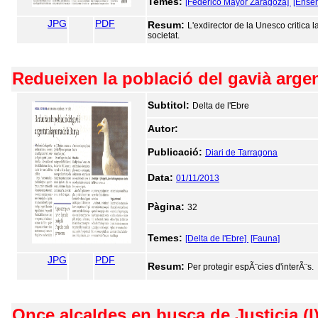
Temes:
[Federico Mayor Zaragoza]
[Ensen
JPG
PDF
Resum:
L'exdirector de la Unesco critica 
societat.
Redueixen la població del gavià argen
Subtitol:
Delta de l'Ebre
Autor:
Publicació:
Diari de Tarragona
Data:
01/11/2013
Pàgina:
32
Temes:
[Delta de l'Ebre]
[Fauna]
JPG
PDF
Resum:
Per protegir espÃ¨cies d'interÃ¨s.
Once alcaldes en busca de Justicia (I