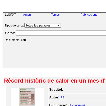
LLISTAT
Autors
Temes
Publicacions
Tipus de cerca
Cerca
:
Documents:
128
Rècord històric de calor en un mes d
Subtitol:
Autor:
J.E.
Publicació:
El Punt Avui+