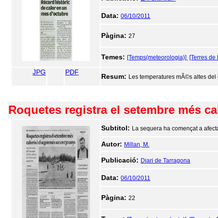
Data:
06/10/2011
Pàgina:
27
Temes:
[Temps(meteorologia)]
[Terres de 
JPG
PDF
Resum:
Les temperatures mÃ©s altes del d
Roquetes registra el setembre més ca
Subtitol:
La sequera ha començat a afectar
Autor:
Millan, M.
Publicació:
Diari de Tarragona
Data:
06/10/2011
Pàgina:
22