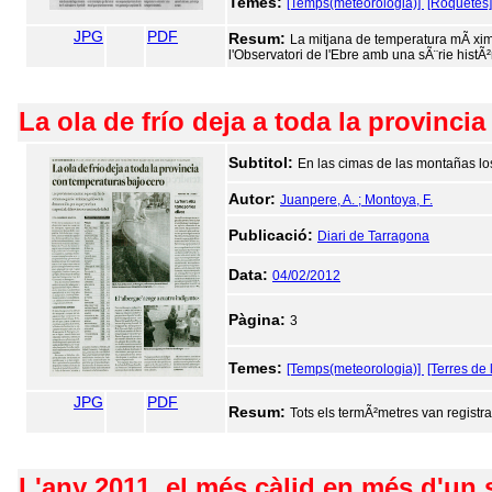
Temes:
[Temps(meteorologia)]
[Roquetes]
JPG
PDF
Resum:
La mitjana de temperatura mÃ xima
l'Observatori de l'Ebre amb una sÃ¨rie histÃ
La ola de frío deja a toda la provinci
Subtitol:
En las cimas de las montañas lo
Autor:
Juanpere, A. ; Montoya, F.
Publicació:
Diari de Tarragona
Data:
04/02/2012
Pàgina:
3
Temes:
[Temps(meteorologia)]
[Terres de 
JPG
PDF
Resum:
Tots els termÃ²metres van registr
L'any 2011, el més càlid en més d'un s