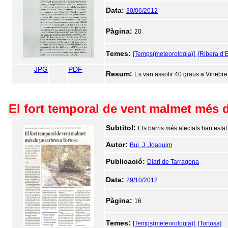
Data:
30/06/2012
Pàgina:
20
Temes:
[Temps(meteorologia)]
[Ribera d'
JPG
PDF
Resum:
Es van assolir 40 graus a Vinebre,
El fort temporal de vent malmet més d
Subtitol:
Els barris més afectats han estat
Autor:
Buj, J. Joaquim
Publicació:
Diari de Tarragona
Data:
29/10/2012
Pàgina:
16
Temes:
[Temps(meteorologia)]
[Tortosa]