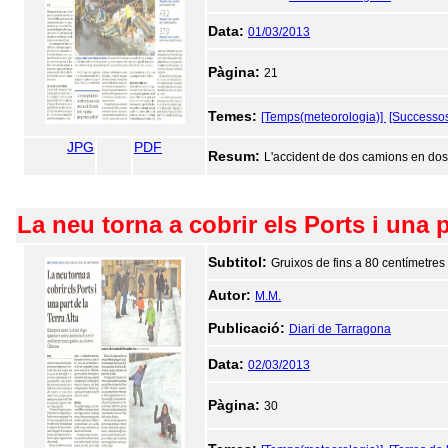
Data:
01/03/2013
Pàgina:
21
Temes:
[Temps(meteorologia)]
[Successo
JPG
PDF
Resum:
L'accident de dos camions en dos 
La neu torna a cobrir els Ports i una p
Subtitol:
Gruixos de fins a 80 centímetres
Autor:
M.M.
Publicació:
Diari de Tarragona
Data:
02/03/2013
Pàgina:
30