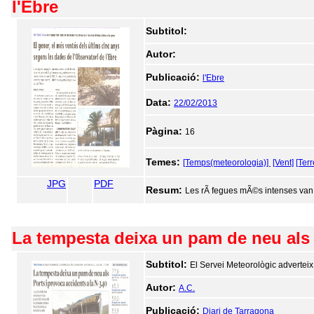
l'Ebre
Subtitol:
Autor:
Publicació:
l'Ebre
Data:
22/02/2013
Pàgina:
16
Temes:
[Temps(meteorologia)]
[Vent]
[Terr
JPG
PDF
Resum:
Les rÃ fegues mÃ©s intenses van 
La tempesta deixa un pam de neu als 
Subtitol:
El Servei Meteorològic adverteix 
Autor:
A.C.
Publicació:
Diari de Tarragona