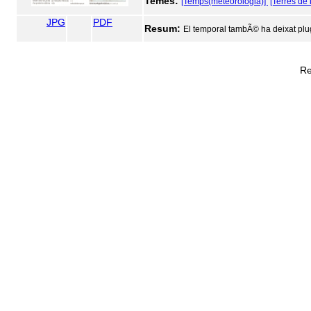
Temes:
[Temps(meteorologia)]
[Terres de 
JPG
PDF
Resum:
El temporal tambÃ© ha deixat plu
Re