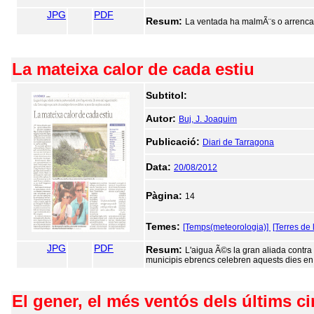
JPG
PDF
Resum:
La ventada ha malmÃ¨s o arrencat 
La mateixa calor de cada estiu
Subtitol:
Autor:
Buj, J. Joaquim
Publicació:
Diari de Tarragona
Data:
20/08/2012
Pàgina:
14
Temes:
[Temps(meteorologia)]
[Terres de 
JPG
PDF
Resum:
L'aigua Ã©s la gran aliada contra 
municipis ebrencs celebren aquests dies en
El gener, el més ventós dels últims c