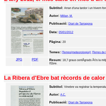
Subtitol:
Arran d'una tardor i un hivern fo
Autor:
Millan, M.
Publicació:
Diari de Tarragona
Data:
05/01/2012
Pàgina:
20
Temes:
[Temps(meteorologia)]
[Terres de 
JPG
PDF
Resum:
18,7 graus centÃ­grads Ã©s la mitj
l'Ebre.
La Ribera d'Ebre bat rècords de calor
Subtitol:
Vinebre va registrar la temperat
Autor:
A.C.
Publicació:
Diari de Tarragona