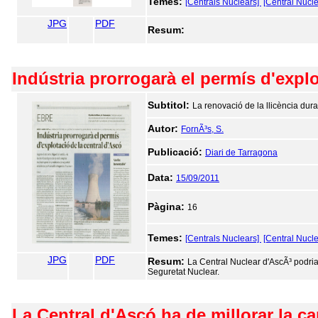
Temes:
[Centrals Nuclears]
[Central Nucl
JPG
PDF
Resum:
Indústria prorrogarà el permís d'explo
Subtitol:
La renovació de la llicència dura
Autor:
FornÃ³s, S.
Publicació:
Diari de Tarragona
Data:
15/09/2011
Pàgina:
16
Temes:
[Centrals Nuclears]
[Central Nucle
JPG
PDF
Resum:
La Central Nuclear d'AscÃ³ podria
Seguretat Nuclear.
La Central d'Ascó ha de millorar la ca