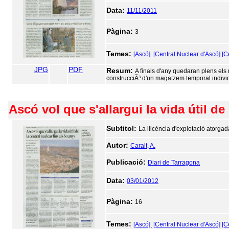
Data:
11/11/2011
Pàgina:
3
Temes:
[Ascó]
[Central Nuclear d'Ascó]
[C
JPG
PDF
Resum:
A finals d'any quedaran plens els
construcciÃ³ d'un magatzem temporal indiv
Ascó vol que s'allargui la vida útil de
Subtitol:
La llicència d'explotació atorgad
Autor:
Caralt, A.
Publicació:
Diari de Tarragona
Data:
03/01/2012
Pàgina:
16
Temes:
[Ascó]
[Central Nuclear d'Ascó]
[C