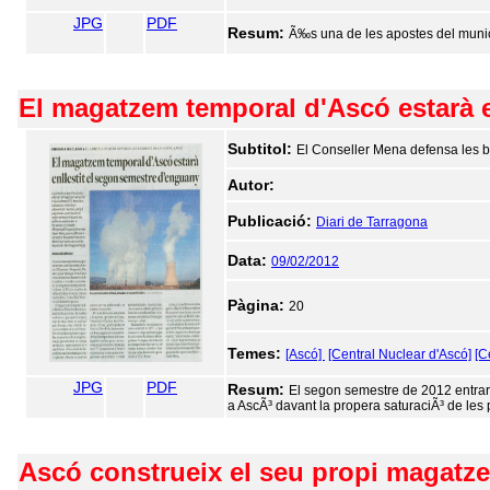
JPG
PDF
Resum:
Ã‰s una de les apostes del munic
El magatzem temporal d'Ascó estarà e
Subtitol:
El Conseller Mena defensa les bo
Autor:
Publicació:
Diari de Tarragona
Data:
09/02/2012
Pàgina:
20
Temes:
[Ascó]
[Central Nuclear d'Ascó]
[C
JPG
PDF
Resum:
El segon semestre de 2012 entrar
a AscÃ³ davant la propera saturaciÃ³ de les
Ascó construeix el seu propi magatz