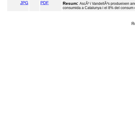
JPG
PDF
Resum:
AscÃ³ i VandellÃ²s produeixen anua
consumida a Catalunya i el 8% del consum 
R