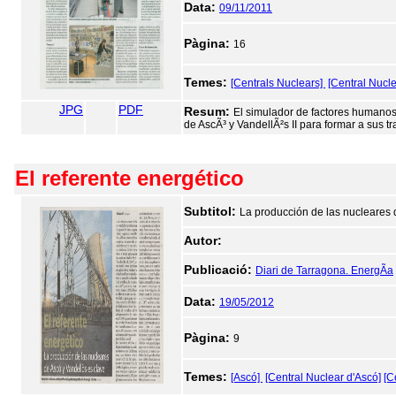
Data:
09/11/2011
Pàgina:
16
Temes:
[Centrals Nuclears]
[Central Nucle
JPG
PDF
Resum:
El simulador de factores humanos d
de AscÃ³ y VandellÃ²s II para formar a sus t
El referente energético
Subtitol:
La producción de las nucleares 
Autor:
Publicació:
Diari de Tarragona. EnergÃ­a
Data:
19/05/2012
Pàgina:
9
Temes:
[Ascó]
[Central Nuclear d'Ascó]
[C