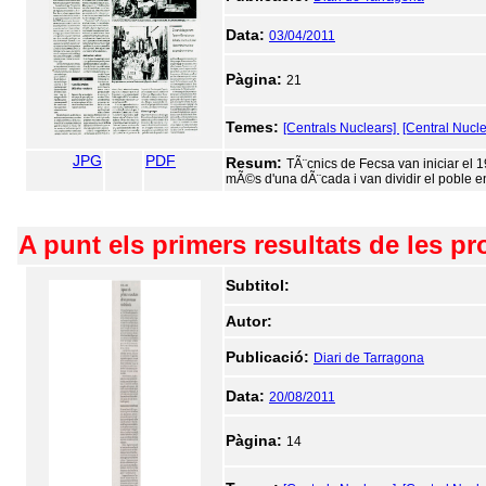
Data:
03/04/2011
Pàgina:
21
Temes:
[Centrals Nuclears]
[Central Nucle
JPG
PDF
Resum:
TÃ¨cnics de Fecsa van iniciar el 19
mÃ©s d'una dÃ¨cada i van dividir el poble en
A punt els primers resultats de les pr
Subtitol:
Autor:
Publicació:
Diari de Tarragona
Data:
20/08/2011
Pàgina:
14