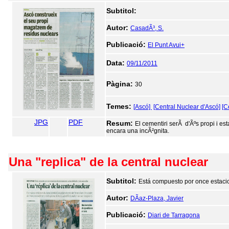
Subtitol:
Autor:
CasadÃ³, S.
Publicació:
El Punt Avui+
Data:
09/11/2011
Pàgina:
30
Temes:
[Ascó]
[Central Nuclear d'Ascó]
[C
JPG
PDF
Resum:
El cementiri serÃ d'Ãºs propi i es
encara una incÃ²gnita.
Una "replica" de la central nuclear
Subtitol:
Está compuesto por once estacion
Autor:
DÃ­az-Plaza, Javier
Publicació:
Diari de Tarragona