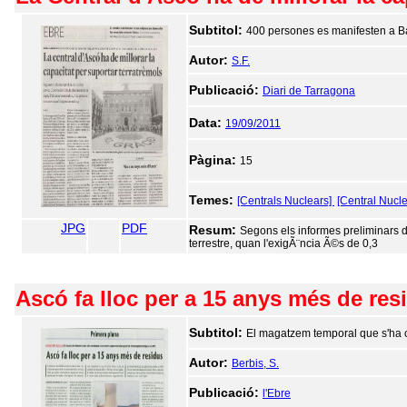
Subtitol:
400 persones es manifesten a B
Autor:
S.F.
Publicació:
Diari de Tarragona
Data:
19/09/2011
Pàgina:
15
Temes:
[Centrals Nuclears]
[Central Nucle
JPG
PDF
Resum:
Segons els informes preliminars 
terrestre, quan l'exigÃ¨ncia Ã©s de 0,3
Ascó fa lloc per a 15 anys més de res
Subtitol:
El magatzem temporal que s'ha 
Autor:
Berbis, S.
Publicació:
l'Ebre