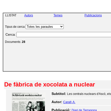
LLISTAT
Autors
Temes
Publicacions
Tipus de cerca
Cerca
:
Documents:
28
De fàbrica de xocolata a nuclear
Subtitol:
Les centrals nuclears d'Ascó, el
Autor:
Caralt, A.
Publicació:
Diari de Tarragona