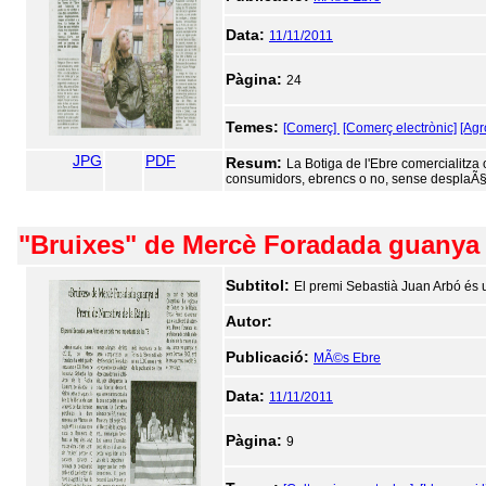
Data:
11/11/2011
Pàgina:
24
Temes:
[Comerç]
[Comerç electrònic]
[Agr
JPG
PDF
Resum:
La Botiga de l'Ebre comercialitza 
consumidors, ebrencs o no, sense desplaÃ
"Bruixes" de Mercè Foradada guanya e
Subtitol:
El premi Sebastià Juan Arbó és 
Autor:
Publicació:
MÃ©s Ebre
Data:
11/11/2011
Pàgina:
9