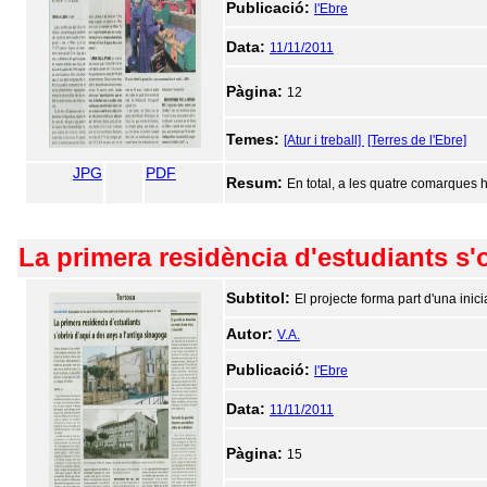
Publicació:
l'Ebre
Data:
11/11/2011
Pàgina:
12
Temes:
[Atur i treball]
[Terres de l'Ebre]
JPG
PDF
Resum:
En total, a les quatre comarques 
La primera residència d'estudiants s'
Subtitol:
El projecte forma part d'una ini
Autor:
V.A.
Publicació:
l'Ebre
Data:
11/11/2011
Pàgina:
15