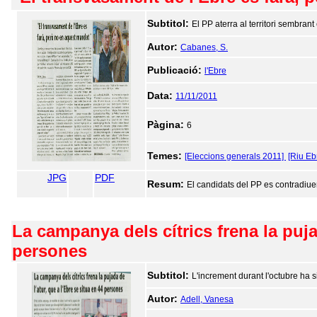
Subtitol:
El PP aterra al territori sembran
Autor:
Cabanes, S.
Publicació:
l'Ebre
Data:
11/11/2011
Pàgina:
6
Temes:
[Eleccions generals 2011]
[Riu Eb
JPG
PDF
Resum:
El candidats del PP es contradiuen
La campanya dels cítrics frena la pujad
persones
Subtitol:
L'increment durant l'octubre ha s
Autor:
Adell, Vanesa