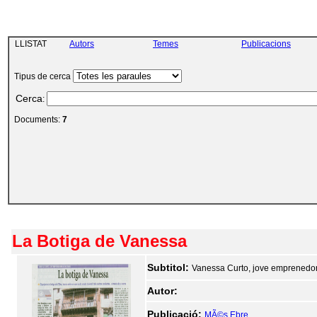
LLISTAT
Autors
Temes
Publicacions
Tipus de cerca
Cerca
:
Documents:
7
La Botiga de Vanessa
Subtitol:
Vanessa Curto, jove emprenedor
Autor:
Publicació:
MÃ©s Ebre