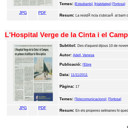
Temes:
[Estudiants]
[Habitatge]
[Tortosa]
JPG
PDF
Resum:
La residÃ¨ncia s'ubicarÃ al barri d
L'Hospital Verge de la Cinta i el Campu
Subtitol:
Des d'aquest dijous 10 de novem
Autor:
Adell, Vanesa
Publicació:
l'Ebre
Data:
11/11/2011
Pàgina:
17
Temes:
[Telecomunicacions]
[Tortosa]
JPG
PDF
Resum:
En els properes setmanes hi queda