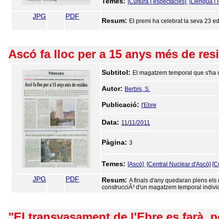
Temes:
[Cultura i espectacles]
[Llengua i l
JPG
PDF
Resum:
El premi ha celebrat la seva 23 edi
Ascó fa lloc per a 15 anys més de res
Subtitol:
El magatzem temporal que s'ha 
Autor:
Berbis, S.
Publicació:
l'Ebre
Data:
11/11/2011
Pàgina:
3
Temes:
[Ascó]
[Central Nuclear d'Ascó]
[C
JPG
PDF
Resum:
A finals d'any quedaran plens els
construcciÃ³ d'un magatzem temporal indiv
"El transvasament de l'Ebre es farà,