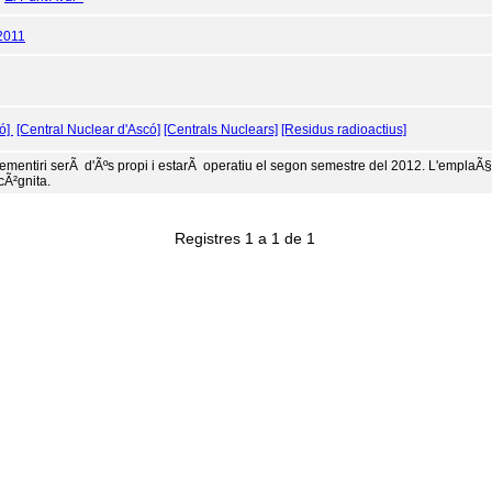
2011
ó]
[Central Nuclear d'Ascó]
[Centrals Nuclears]
[Residus radioactius]
cementiri serÃ d'Ãºs propi i estarÃ operatiu el segon semestre del 2012. L'emplaÃ§am
cÃ²gnita.
Registres 1 a 1 de 1