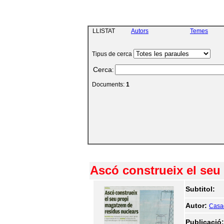
LLISTAT
Autors
Temes
Tipus de cerca
Cerca
:
Documents:
1
Ascó construeix el seu
Subtitol:
Autor:
Casad
Publicació