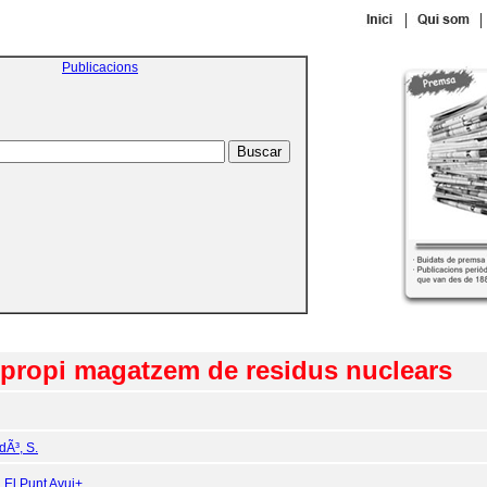
|
|
Publicacions
 propi magatzem de residus nuclears
Ã³, S.
:
El Punt Avui+