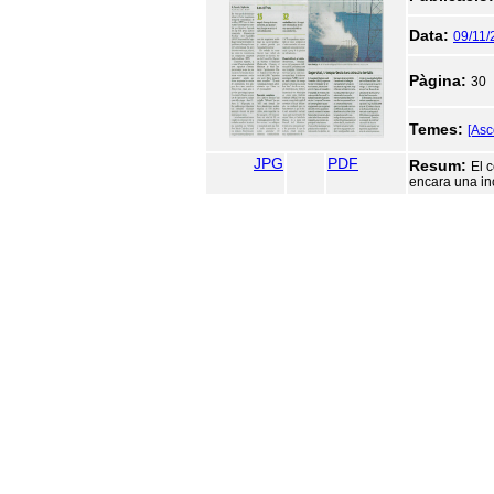
Data:
09/11/
Pàgina:
30
Temes:
[Asc
JPG
PDF
Resum:
El 
encara una in