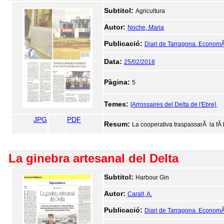
Subtitol:
Agricultura
Autor:
Noche, Maria
Publicació:
Diari de Tarragona. EconomÃ
Data:
25/02/2018
Pàgina:
5
Temes:
[Arrossaires del Delta de l'Ebre]
JPG
PDF
Resum:
La cooperativa traspassarÃ la fÃ 
La ginebra artesanal del Delta
Subtitol:
Harbour Gin
Autor:
Caralt, A.
Publicació:
Diari de Tarragona. EconomÃ