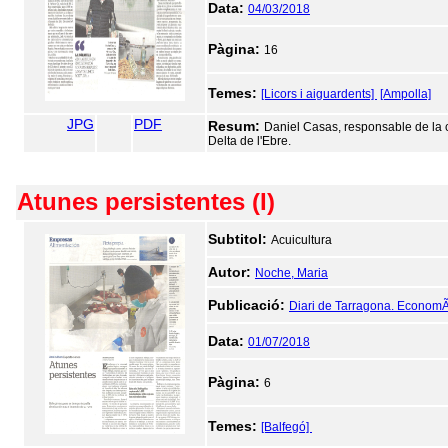
Data:
04/03/2018
Pàgina:
16
Temes:
[Licors i aiguardents]
[Ampolla]
JPG
PDF
Resum:
Daniel Casas, responsable de la 
Delta de l'Ebre.
Atunes persistentes (I)
Subtitol:
Acuicultura
Autor:
Noche, Maria
Publicació:
Diari de Tarragona. EconomÃ
Data:
01/07/2018
Pàgina:
6
Temes:
[Balfegó]