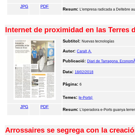
JPG
PDF
Resum:
L'empresa radicada a Deltebre augm
Internet de proximidad en las Terres d
Subtitol:
Nuevas tecnologías
Autor:
Caralt, A.
Publicació:
Diari de Tarragona. EconomÃ
Data:
18/02/2018
Pàgina:
6
Temes:
[e-Ports]
JPG
PDF
Resum:
L'operadora e-Ports guanya terreny 
Arrossaires se segrega con la creaci