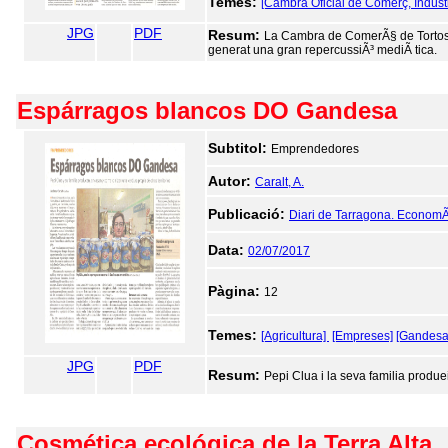
Temes:
[Cambra Oficial de Comerç, Indúst
JPG
PDF
Resum:
La Cambra de ComerÃ§ de Tortosa
generat una gran repercussiÃ³ mediÃ tica.
Espárragos blancos DO Gandesa
Subtitol:
Emprendedores
Autor:
Caralt, A.
Publicació:
Diari de Tarragona. EconomÃ
Data:
02/07/2017
Pàgina:
12
Temes:
[Agricultura]
[Empreses]
[Gandesa
JPG
PDF
Resum:
Pepi Clua i la seva familia produei
Cosmética ecológica de la Terra Alta