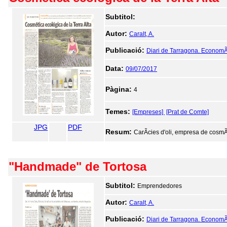
Subtitol:
Autor:
Caralt, A.
Publicació:
Diari de Tarragona. EconomÃ
Data:
09/07/2017
Pàgina:
4
Temes:
[Empreses]
[Prat de Comte]
JPG
PDF
Resum:
CarÃ­cies d'oli, empresa de cosmÃ
"Handmade" de Tortosa
Subtitol:
Emprendedores
Autor:
Caralt, A.
Publicació:
Diari de Tarragona. EconomÃ