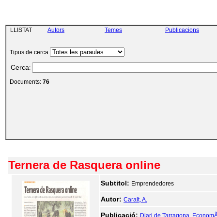
LLISTAT
Autors
Temes
Publicacions
Tipus de cerca
Cerca
:
Documents:
76
Ternera de Rasquera online
Subtitol:
Emprendedores
Autor:
Caralt, A.
Publicació:
Diari de Tarragona. EconomÃ