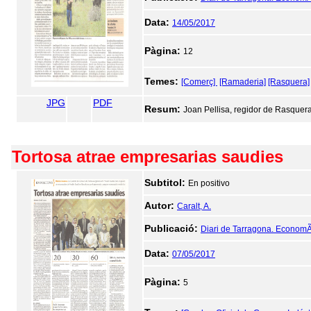
Data:
14/05/2017
Pàgina:
12
Temes:
[Comerç]
[Ramaderia]
[Rasquera]
JPG
PDF
Resum:
Joan Pellisa, regidor de Rasquer
Tortosa atrae empresarias saudies
Subtitol:
En positivo
Autor:
Caralt, A.
Publicació:
Diari de Tarragona. EconomÃ
Data:
07/05/2017
Pàgina:
5