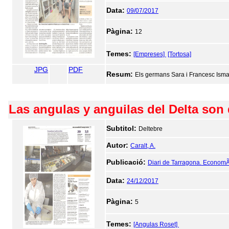
Data:
09/07/2017
Pàgina:
12
Temes:
[Empreses]
[Tortosa]
JPG
PDF
Resum:
Els germans Sara i Francesc Ismae
Las angulas y anguilas del Delta son 
Subtitol:
Deltebre
Autor:
Caralt, A.
Publicació:
Diari de Tarragona. EconomÃ
Data:
24/12/2017
Pàgina:
5
Temes:
[Angulas Roset]