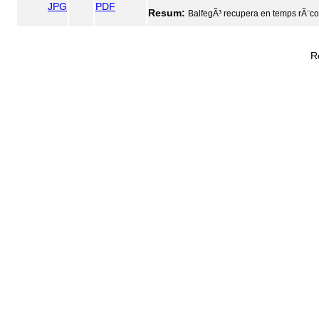
JPG
PDF
Resum:
BalfegÃ³ recupera en temps rÃ¨cor
R