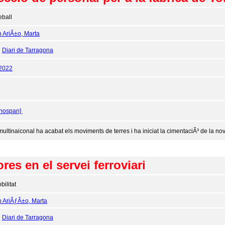
eball
n AriÃ±o, Marta
:
Diari de Tarragona
/2022
onospan]
multinaiconal ha acabat els moviments de terres i ha iniciat la cimentaciÃ³ de la no
es en el servei ferroviari
bilitat
n AriÃƒÂ±o, Marta
:
Diari de Tarragona