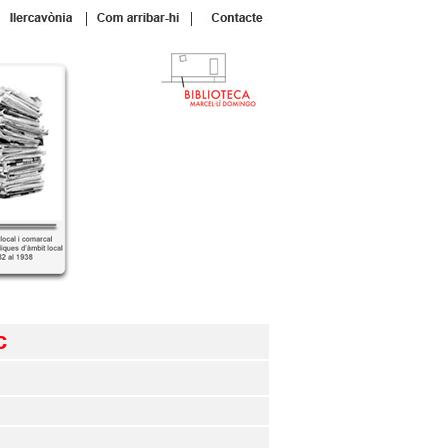
|
|
c