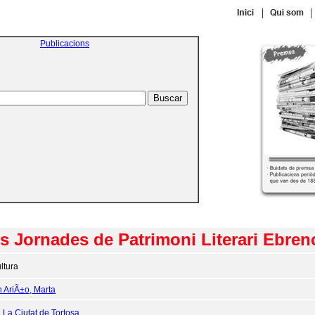
|
|
Publicacions
s Jornades de Patrimoni Literari Ebren
ltura
n AriÃ±o, Marta
:
La Ciutat de Tortosa