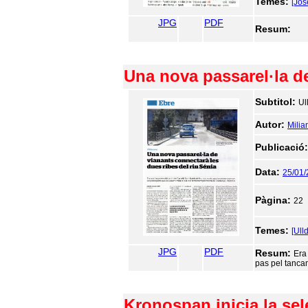
Temes:
[Jo
JPG
PDF
Resum:
Una nova passarel·la de
Subtitol:
Ul
Autor:
Milia
Publicació
Data:
25/01
Pàgina:
22
Temes:
[Ull
JPG
PDF
Resum:
Era
pas pel tanca
Kronospan inicia la sel