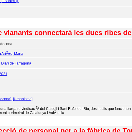
sep Bahima]
 vianants connectarà les dues ribes del
ldecona
n AriÃ±o, Marta
:
Diari de Tarragona
/2021
decona]
[Urbanisme]
 una llarga reivindicaciÃ³ del Castell i Sant Rafel del Riu, dos nuclis que funcionen
ment perimetral de Catalunya i ValÃ¨ncia.
ecció de personal per a la fàbrica de To