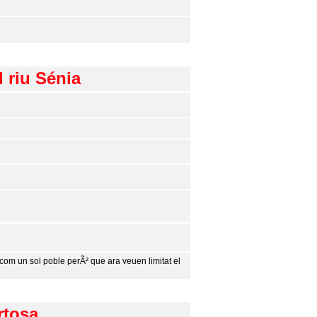
 riu Sénia
 com un sol poble perÃ² que ara veuen limitat el
rtosa