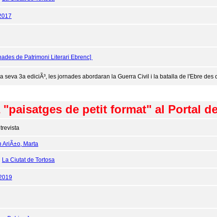
2017
nades de Patrimoni Literari Ebrenc]
a seva 3a ediciÃ³, les jornades abordaran la Guerra Civil i la batalla de l'Ebre des del
paisatges de petit format" al Portal d
trevista
n AriÃ±o, Marta
:
La Ciutat de Tortosa
/2019