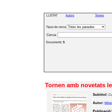
LLISTAT
Autors
Temes
Tipus de cerca
Cerca
:
Documents:
5
Tornen amb novetats le
Subtitol:
Cu
Autor:
Milia
Publicació