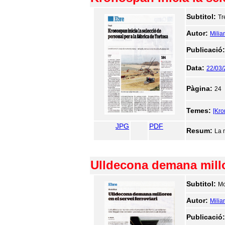
Subtitol:
Tr
Autor:
Milia
Publicació
Data:
22/03
Pàgina:
24
Temes:
[Kr
JPG
PDF
Resum:
La 
Ulldecona demana millor
Subtitol:
Mo
Autor:
Milia
Publicació