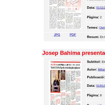
Data:
01/11/
Pàgina:
2
Temes:
[Jor
JPG
PDF
Resum:
En l
Josep Bahima presenta "
Subtitol:
En
Autor:
Milia
Publicació
Data:
01/01
Pàgina:
8