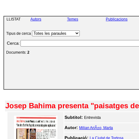
LLISTAT
Autors
Temes
Publicacions
Tipus de cerca
Cerca
:
Documents:
2
Josep Bahima presenta "paisatges de p
Subtitol:
Entrevista
Autor:
Milian AriÃ±o, Marta
Publicació:
La Ciutat de Tortosa