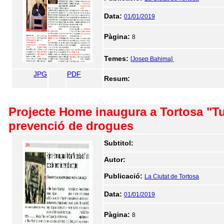
Data:
01/01/2019
Pàgina:
8
Temes:
[Josep Bahima]
JPG
PDF
Resum:
Projecte Home inaugura a Tortosa "Tu 
prevenció de drogues
Subtitol:
Autor:
Publicació:
La Ciutat de Tortosa
Data:
01/01/2019
Pàgina:
8