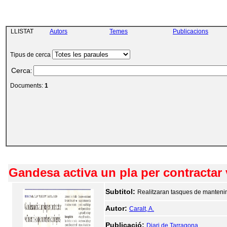
LLISTAT
Autors
Temes
Publicacions
Tipus de cerca
Cerca
:
Documents:
1
Gandesa activa un pla per contractar 
Subtitol:
Realitzaran tasques de mantenim
Autor:
Caralt, A.
Publicació:
Diari de Tarragona