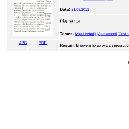
Data:
21/08/2012
Pàgina:
14
Temes:
[Atur i treball]
[Ajuntament]
[Crisi 
JPG
PDF
Resum:
El govern ho aprova als pressupost