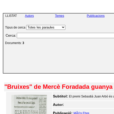
LLISTAT
Autors
Temes
Publicacions
Tipus de cerca
Cerca
:
Documents:
3
"Bruixes" de Mercè Foradada guanya e
Subtitol:
El premi Sebastià Juan Arbó és 
Autor:
Publicació:
MÃ©s Ebre