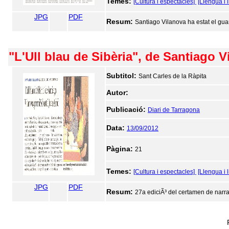
Temes:
[Cultura i espectacles]
[Llengua i l
JPG
PDF
Resum:
Santiago Vilanova ha estat el gu
"L'Ull blau de Sibèria", de Santiago 
Subtitol:
Sant Carles de la Ràpita
Autor:
Publicació:
Diari de Tarragona
Data:
13/09/2012
Pàgina:
21
Temes:
[Cultura i espectacles]
[Llengua i l
JPG
PDF
Resum:
27a ediciÃ³ del certamen de narra