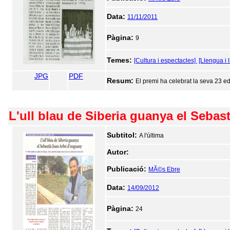
Data:
11/11/2011
Pàgina:
9
Temes:
[Cultura i espectacles]
[Llengua i l
JPG
PDF
Resum:
El premi ha celebrat la seva 23 edi
L'ull blau de Siberia guanya el Seba
Subtitol:
A l'última
Autor:
Publicació:
MÃ©s Ebre
Data:
14/09/2012
Pàgina:
24