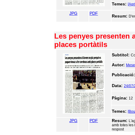
Temes:
[Agr
JPG
PDF
Resum:
D'e
Les penyes presenten a
places portàtils
Subtitol:
Co
Autor:
Meseg
Publicació
Data:
24/07
Pàgina:
12
Temes:
[Bou
JPG
PDF
Resum:
L'ag
amb totes les 
respost