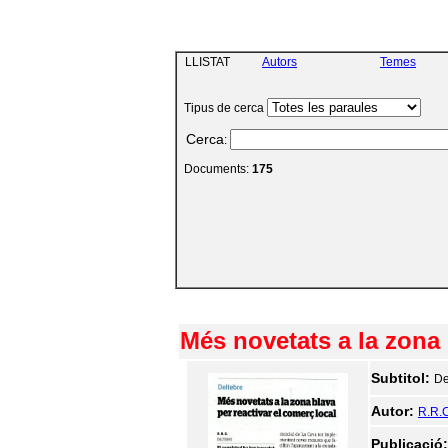
LLISTAT
Autors
Temes
Tipus de cerca
Cerca
:
Documents:
175
Més novetats a la zona 
Subtitol:
De
Autor:
R.R.C
Publicació