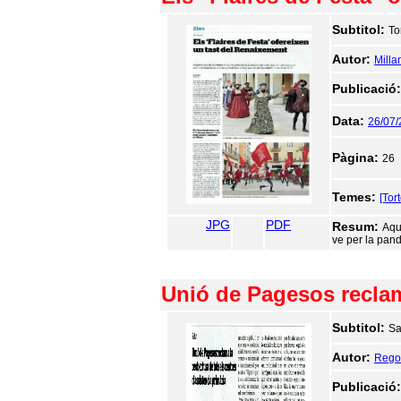
Subtitol:
To
Autor:
Milla
Publicació
Data:
26/07
Pàgina:
26
Temes:
[Tor
JPG
PDF
Resum:
Aqu
ve per la pan
Unió de Pagesos reclama
Subtitol:
Sa
Autor:
Regol
Publicació