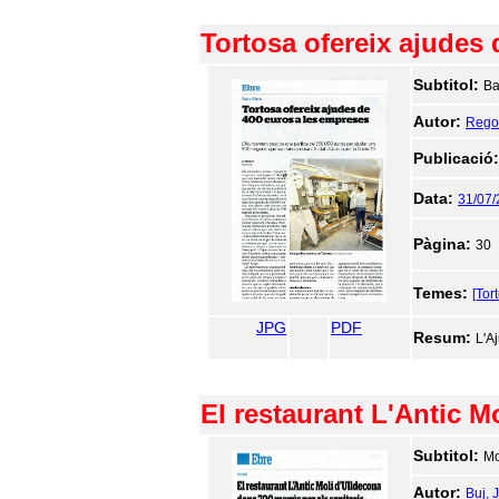
Tortosa ofereix ajudes
Subtitol:
Ba
Autor:
Regol
Publicació
Data:
31/07
Pàgina:
30
Temes:
[Tor
JPG
PDF
Resum:
L'A
El restaurant L'Antic M
Subtitol:
Mo
Autor:
Buj, 