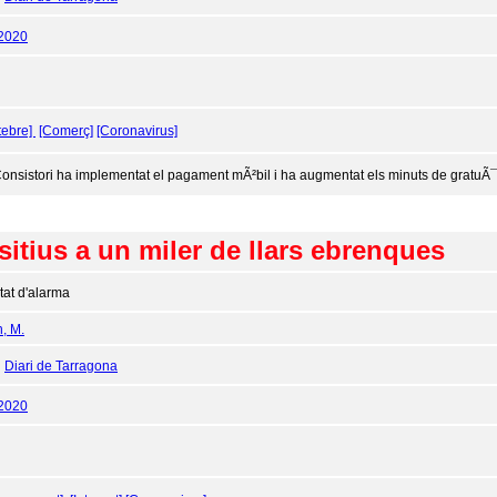
/2020
tebre]
[Comerç]
[Coronavirus]
Consistori ha implementat el pagament mÃ²bil i ha augmentat els minuts de gratuÃ¯
sitius a un miler de llars ebrenques
tat d'alarma
n, M.
:
Diari de Tarragona
/2020