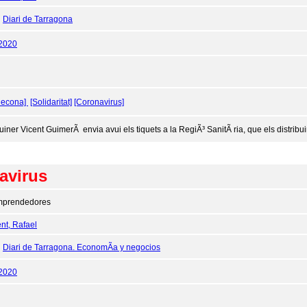
:
Diari de Tarragona
/2020
decona]
[Solidaritat]
[Coronavirus]
cuiner Vicent GuimerÃ envia avui els tiquets a la RegiÃ³ SanitÃ ria, que els distribu
avirus
prendedores
nt, Rafael
:
Diari de Tarragona. EconomÃ­a y negocios
/2020