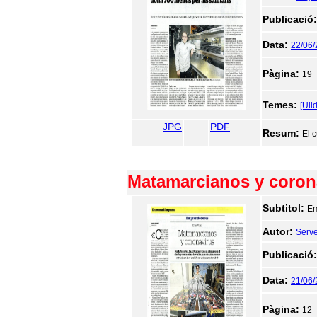
Publicació
Data:
22/06
Pàgina:
19
Temes:
[Ull
JPG
PDF
Resum:
El 
Matamarcianos y coron
Subtitol:
Em
Autor:
Serve
Publicació
Data:
21/06
Pàgina:
12