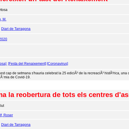
rtosa
n, M.
:
Diari de Tarragona
/2020
tosa]
[Festa del Renaixement]
[Coronavirus]
est cap de setmana s'hauria celebrat la 25 ediciÃ³ de la recreaciÃ³ histÃ²rica, una
dÃ¨mia de Covid-19.
 la reobertura de tots els centres d'a
lut
f, Roser
:
Diari de Tarragona