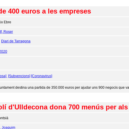
 de 400 euros a les empreses
ix Ebre
f, Roser
:
Diari de Tarragona
/2020
tosa]
[Subvencions]
[Coronavirus]
juntament destina una partida de 350.000 euros per ajudar uns 900 negocis que van 
olí d'Ulldecona dona 700 menús per als 
ntsià
J. Joaquim