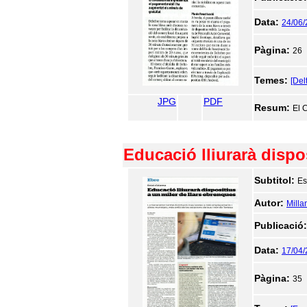
Data:
24/06
Pàgina:
26
Temes:
[Del
JPG
PDF
Resum:
El 
Educació lliurarà dispo
Subtitol:
Es
Autor:
Milla
Publicació
Data:
17/04
Pàgina:
35