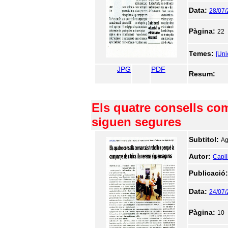
Data:
28/07
Pàgina:
22
Temes:
[Un
JPG
PDF
Resum:
Els quatre consells com
siguen segures
Subtitol:
Ag
Autor:
Capill
Publicació
Data:
24/07
Pàgina:
10