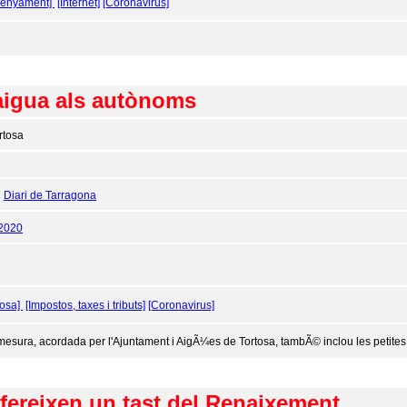
senyament]
[Internet]
[Coronavirus]
'aigua als autònoms
rtosa
:
Diari de Tarragona
/2020
tosa]
[Impostos, taxes i tributs]
[Coronavirus]
mesura, acordada per l'Ajuntament i AigÃ¼es de Tortosa, tambÃ© inclou les petites 
ofereixen un tast del Renaixement