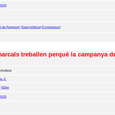
/2020
ió de Pagesos]
[Salut pública]
[Coronavirus]
arcals treballen perquè la campanya de 
ricultura
a, A.
:
l'Ebre
/2020