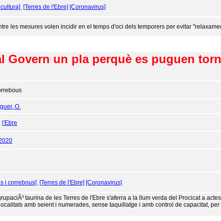
icultura]
[Terres de l'Ebre]
[Coronavirus]
ntre les mesures volen incidir en el temps d'oci dels temporers per evitar "relaxamen
l Govern un pla perquè es puguen torn
rrebous
uer, O.
:
l'Ebre
/2020
s i correbous]
[Terres de l'Ebre]
[Coronavirus]
rupaciÃ³ taurina de les Terres de l'Ebre s'aferra a la llum verda del Procicat a actes c
localitats amb seient i numerades, sense taquillatge i amb control de capacitat, pe