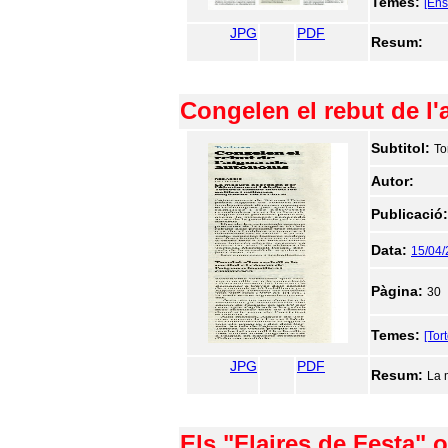
Temes:
[En
JPG
PDF
Resum:
Congelen el rebut de l
Subtitol:
To
Autor:
Publicació
Data:
15/04
Pàgina:
30
Temes:
[Tor
JPG
PDF
Resum:
La 
Els "Flaires de Festa" 