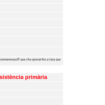
 commemoraciÃ³ que s'ha ajornat fins a l'any que
ssistència primària