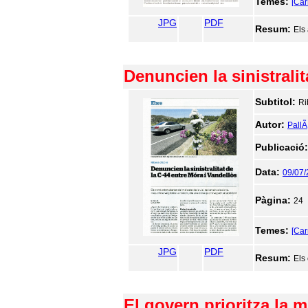
Temes:
[Car
JPG
PDF
Resum:
Els
Denuncien la sinistralit
Subtitol:
Ri
Autor:
PallÃ
Publicació
Data:
09/07
Pàgina:
24
Temes:
[Car
JPG
PDF
Resum:
Els
El govern prioritza la m