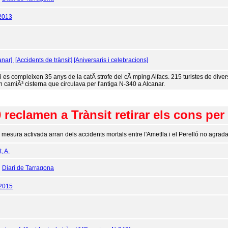
2013
anar]
[Accidents de trànsit]
[Aniversaris i celebracions]
i es compleixen 35 anys de la catÃ strofe del cÃ mping Alfacs. 215 turistes de dive
un camiÃ³ cisterna que circulava per l'antiga N-340 a Alcanar.
 reclamen a Trànsit retirar els cons per
 mesura activada arran dels accidents mortals entre l'Ametlla i el Perelló no agrada
, A.
:
Diari de Tarragona
/2015