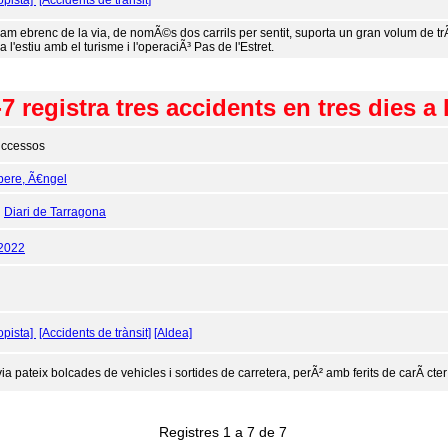
opista]
[Accidents de trànsit]
tram ebrenc de la via, de nomÃ©s dos carrils per sentit, suporta un gran volum de tr
l'estiu amb el turisme i l'operaciÃ³ Pas de l'Estret.
 registra tres accidents en tres dies a 
ccessos
pere, Ã€ngel
:
Diari de Tarragona
/2022
opista]
[Accidents de trànsit]
[Aldea]
ia pateix bolcades de vehicles i sortides de carretera, perÃ² amb ferits de carÃ cter 
Registres 1 a 7 de 7