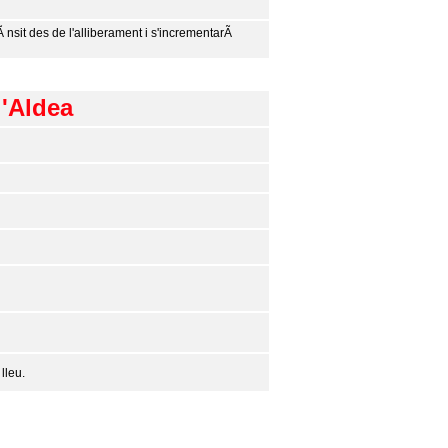
Ã nsit des de l'alliberament i s'incrementarÃ
l'Aldea
lleu.