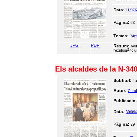
Data:
11/07/
Pàgina:
23
Temes:
[Alc
JPG
PDF
Resum:
Avu
l'explosiÃ³ d'
Els alcaldes de la N-340
Subtitol:
La
Autor:
Caralt
Publicació
Data:
30/09
Pàgina:
29