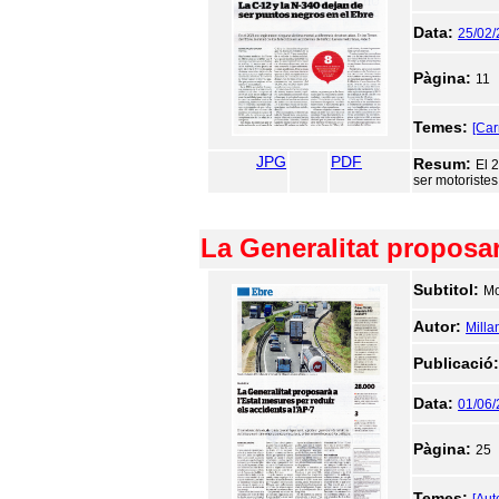
Data:
25/02
Pàgina:
11
Temes:
[Car
JPG
PDF
Resum:
El 2
ser motoristes
La Generalitat proposar
Subtitol:
Mo
Autor:
Milla
Publicació
Data:
01/06
Pàgina:
25
Temes: