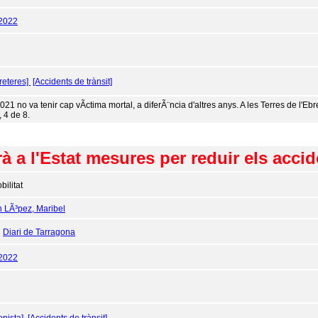
/2022
reteres]
[Accidents de trànsit]
021 no va tenir cap vÃ­ctima mortal, a diferÃ¨ncia d'altres anys. A les Terres de l'Ebr
, 4 de 8.
à a l'Estat mesures per reduir els accid
bilitat
n LÃ³pez, Maribel
:
Diari de Tarragona
/2022