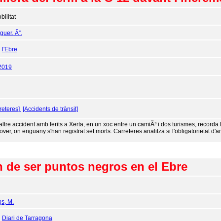
bilitat
uer, Ã”.
:
l'Ebre
2019
reteres]
[Accidents de trànsit]
altre accident amb ferits a Xerta, en un xoc entre un camiÃ³ i dos turismes, record
dover, on enguany s'han registrat set morts. Carreteres analitza si l'obligatorietat d'
n de ser puntos negros en el Ebre
¡s, M.
:
Diari de Tarragona