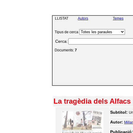
LLISTAT
Autors
Temes
Tipus de cerca
Cerca
:
Documents:
7
La tragèdia dels Alfacs
Subtitol:
Un
Autor:
Milla
Publicació