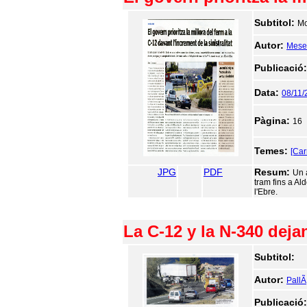
Subtitol:
Mo
Autor:
Meseg
Publicació
Data:
08/11/
Pàgina:
16
Temes:
[Car
JPG
PDF
Resum:
Un 
tram fins a Al
l'Ebre.
La C-12 y la N-340 deja
Subtitol:
Autor:
PallÃ
Publicació