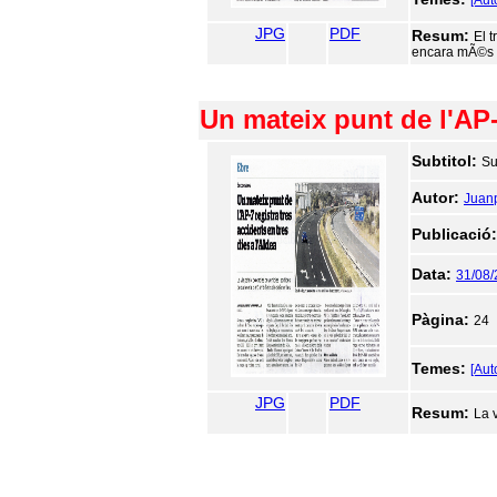
[Aut
JPG
PDF
Resum:
El 
encara mÃ©s a 
Un mateix punt de l'AP-7
Subtitol:
Su
Autor:
Juan
Publicació
Data:
31/08
Pàgina:
24
Temes:
[Aut
JPG
PDF
Resum:
La v