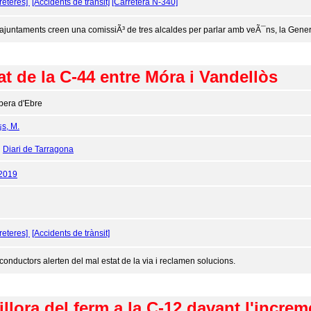
reteres]
[Accidents de trànsit]
[Carretera N-340]
 ajuntaments creen una comissiÃ³ de tres alcaldes per parlar amb veÃ¯ns, la Generali
at de la C-44 entre Móra i Vandellòs
bera d'Ebre
¡s, M.
:
Diari de Tarragona
/2019
reteres]
[Accidents de trànsit]
 conductors alerten del mal estat de la via i reclamen solucions.
illora del ferm a la C-12 davant l'increme