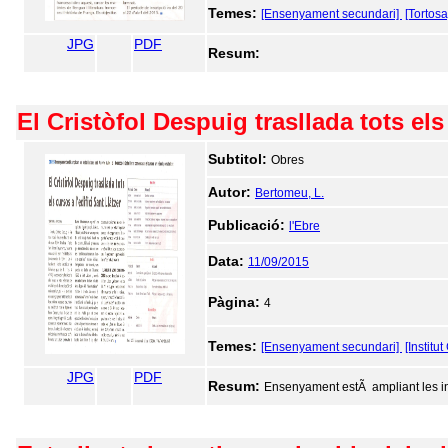
Temes:
[Ensenyament secundari]
[Tortosa
JPG
PDF
Resum:
El Cristòfol Despuig trasllada tots els 
Subtitol:
Obres
Autor:
Bertomeu, L.
Publicació:
l'Ebre
Data:
11/09/2015
Pàgina:
4
Temes:
[Ensenyament secundari]
[Institu
JPG
PDF
Resum:
Ensenyament estÃ ampliant les ins