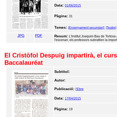
Data:
01/06/2015
Pàgina:
31
Temes:
[Ensenyament secundari]
[Teatre]
JPG
PDF
Resum:
L'Institut Joaquim Bau de Tortosa 
l'escenari, els professors subratllen la impo
El Cristòfol Despuig impartirà, el curs 
Baccalauréat
Subtitol:
Autor:
Publicació:
l'Ebre
Data:
17/04/2015
Pàgina:
19