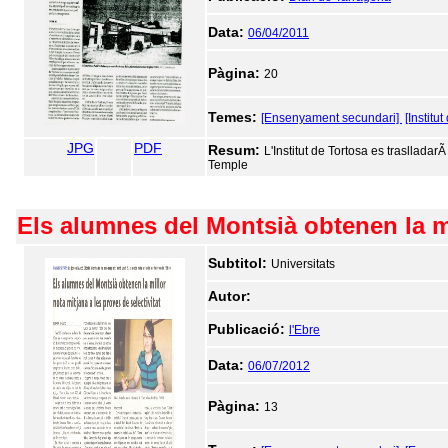
Data:
06/04/2011
Pàgina:
20
Temes:
[Ensenyament secundari]
[Institu
JPG
PDF
Resum:
L'Institut de Tortosa es traslladarÃ
Temple
Els alumnes del Montsià obtenen la mil
Subtitol:
Universitats
Autor:
Publicació:
l'Ebre
Data:
06/07/2012
Pàgina:
13