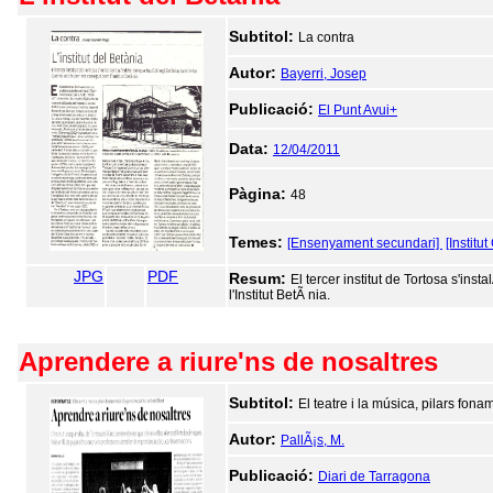
Subtitol:
La contra
Autor:
Bayerri, Josep
Publicació:
El Punt Avui+
Data:
12/04/2011
Pàgina:
48
Temes:
[Ensenyament secundari]
[Institu
JPG
PDF
Resum:
El tercer institut de Tortosa s'ins
l'Institut BetÃ nia.
Aprendere a riure'ns de nosaltres
Subtitol:
El teatre i la música, pilars fona
Autor:
PallÃ¡s, M.
Publicació:
Diari de Tarragona