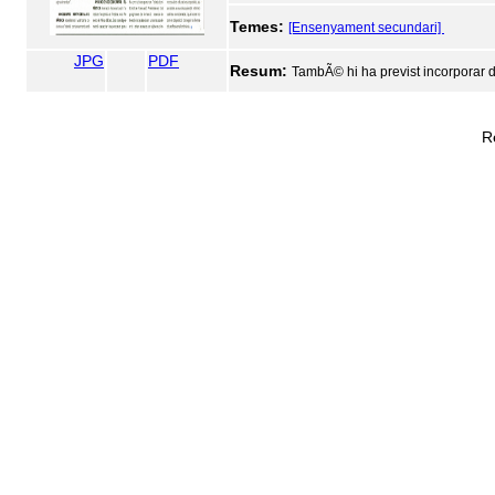
Temes:
[Ensenyament secundari]
JPG
PDF
Resum:
TambÃ© hi ha previst incorporar do
R