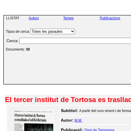
LLISTAT
Autors
Temes
Publicacions
Tipus de cerca
Cerca
:
Documents:
39
El tercer institut de Tortosa es traslla
Subtitol:
A partir del curs vinent i de form
Autor:
M.M.
Publicació:
Diari de Tarragona