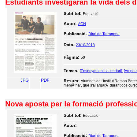
Estudiants investigaran la vida dels
Subtitol:
Educació
Autor:
ACN
Publicació:
Diari de Tarragona
Data:
23/10/2018
Pàgina:
50
Temes:
[Ensenyament secundari]
[Ampost
JPG
PDF
Resum:
Alumnes de l'Institut Ramon Bereng
memÃ²ria", que s'allargarÃ durant dos curso
Nova aposta per la formació professi
Subtitol:
Educació
Autor:
Publicació:
Diari de Tarragona