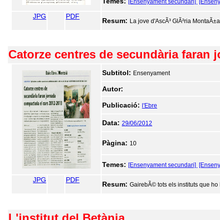
Temes:
[Ensenyament secundari]
[Ensen
JPG
PDF
Resum:
La jove d'AscÃ³ GlÃ²ria MontaÃ±a 
Catorze centres de secundària faran 
Subtitol:
Ensenyament
Autor:
Publicació:
l'Ebre
Data:
29/06/2012
Pàgina:
10
Temes:
[Ensenyament secundari]
[Ensen
JPG
PDF
Resum:
GairebÃ© tots els instituts que ho 
L'institut del Betània