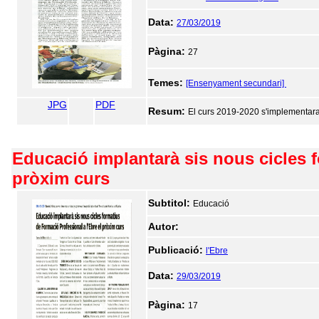
Data:
27/03/2019
Pàgina:
27
Temes:
[Ensenyament secundari]
JPG
PDF
Resum:
El curs 2019-2020 s'implementar
Educació implantarà sis nous cicles f
pròxim curs
Subtitol:
Educació
Autor:
Publicació:
l'Ebre
Data:
29/03/2019
Pàgina:
17