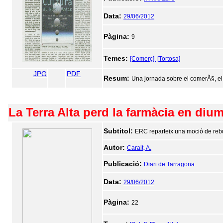
Data:
29/06/2012
Pàgina:
9
Temes:
[Comerç]
[Tortosa]
JPG
PDF
Resum:
Una jornada sobre el comerÃ§, el pat
La Terra Alta perd la farmàcia en diu
Subtitol:
ERC reparteix una moció de rebu
Autor:
Caralt, A.
Publicació:
Diari de Tarragona
Data:
29/06/2012
Pàgina:
22