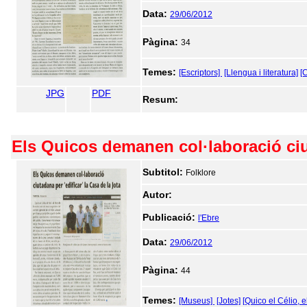
Data:
29/06/2012
Pàgina:
34
Temes:
[Escriptors]
[Llengua i literatura]
[
JPG
PDF
Resum:
Els Quicos demanen col·laboració ciut
Subtitol:
Folklore
Autor:
Publicació:
l'Ebre
Data:
29/06/2012
Pàgina:
44
Temes:
[Museus]
[Jotes]
[Quico el Célio, e