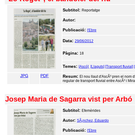
Subtitol:
Reportatge
Autor:
Publicació:
l'Ebre
Data:
29/06/2012
Pàgina:
18
Temes:
[Ascó]
[Llaguts]
[Transport fluvial]
JPG
PDF
Resum:
El nou llaut d'AscÃ³ pren el nom 
regular de transport fluvial entre AscÃ³ i Mira
Josep Maria de Sagarra vist per Arbó
Subtitol:
Efemèrides
Autor:
SÃ¡nchez, Eduardo
Publicació:
l'Ebre