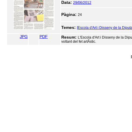
Data:
29/06/2012
Pàgina:
24
Temes:
[Escola d'Art i Disseny de la Diput
JPG
PDF
Resum:
L'Escola d'Art i Disseny de la Dipu
voltant del fet artÃ­stic.