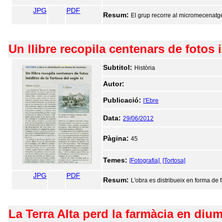
JPG
PDF
Resum:
El grup recorre al micromecenatge
Un llibre recopila centenars de fotos 
Subtitol:
Història
Autor:
Publicació:
l'Ebre
Data:
29/06/2012
Pàgina:
45
Temes:
[Fotografia]
[Tortosa]
JPG
PDF
Resum:
L'obra es distribueix en forma de f
La Terra Alta perd la farmàcia en diu