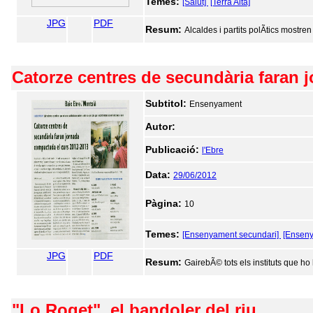
Temes:
[Salut]
[Terra Alta]
JPG
PDF
Resum:
Alcaldes i partits polÃ­tics most
Catorze centres de secundària faran 
Subtitol:
Ensenyament
Autor:
Publicació:
l'Ebre
Data:
29/06/2012
Pàgina:
10
Temes:
[Ensenyament secundari]
[Ensen
JPG
PDF
Resum:
GairebÃ© tots els instituts que ho 
"Lo Roget", el bandoler del riu