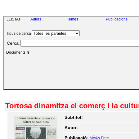
LLISTAT
Autors
Temes
Publicacions
Tipus de cerca
Cerca
:
Documents:
9
Tortosa dinamitza el comerç i la cultu
Subtitol:
Autor:
Publicació:
MÃ©s Ebre