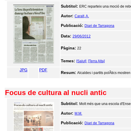
Subtitol:
ERC reparteix una moció de rebu
Autor:
Caralt, A.
Publicació:
Diari de Tarragona
Data:
29/06/2012
Pàgina:
22
Temes:
[Salut]
[Terra Alta]
JPG
PDF
Resum:
Alcaldes i partits polÃ­tics most
Focus de cultura al nucli antic
Subtitol:
Molt més que una escola d'Ensen
Autor:
M.M.
Publicació:
Diari de Tarragona