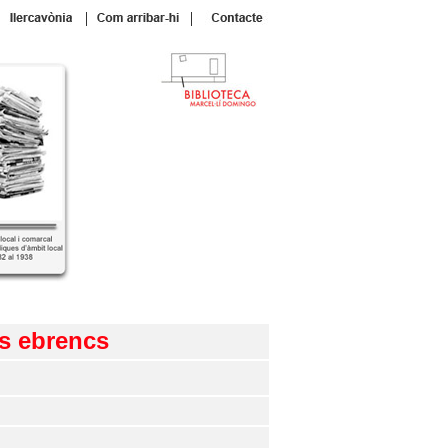
|
|
ls ebrencs