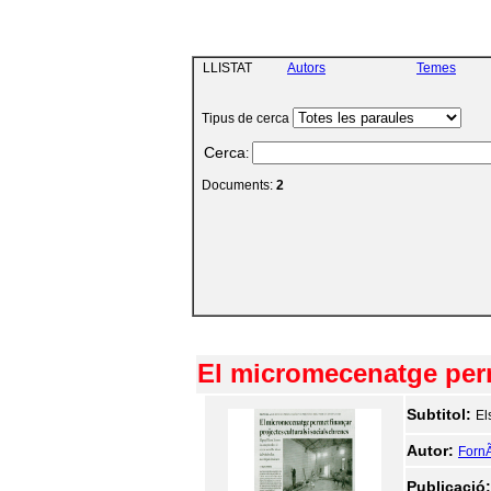
LLISTAT
Autors
Temes
Tipus de cerca
Cerca
:
Documents:
2
El micromecenatge perme
Subtitol:
El
Autor:
FornÃ
Publicació