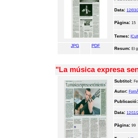
Data:
12/03
Pàgina:
15
Temes:
[Cul
JPG
PDF
Resum:
El 
"La música expresa se
Subtitol:
Fe
Autor:
FornÃ
Publicació
Data:
12/11/
Pàgina:
99