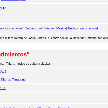
/2012
tura i espectacles]
[Subvencions]
[Internet]
[Música]
[Entitats i associacions]
grup l'Etern Retorn de Josep Bordes i el centre social Lo Maset de Deltebre han aco
ntimientos"
rran Talarn, músico de guitarra clásica
³s, S.
:
Diari de Tarragona
2011