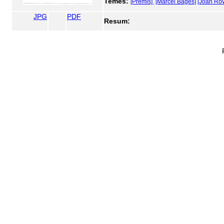
Temes:
[Premis]
[Marcel Bagés]
[Joan Rov
JPG
PDF
Resum: