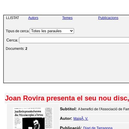
LLISTAT
Autors
Temes
Publicacions
Tipus de cerca
Cerca
:
Documents:
2
Joan Rovira presenta el seu nou disc,
Subtitol:
A benefici de l'Associació de Fam
Autor:
MaigÃ­, V.
Publicació:
Diari de Tarragona