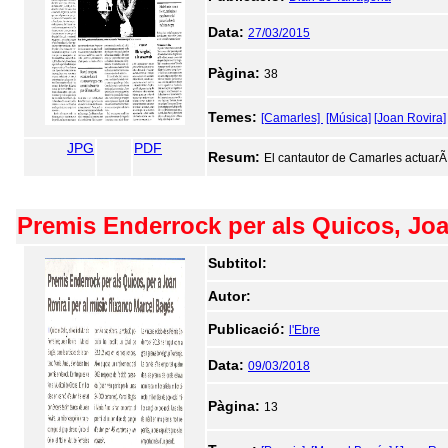
Data:
27/03/2015
Pàgina:
38
Temes:
[Camarles]
[Música]
[Joan Rovira]
JPG
PDF
Resum:
El cantautor de Camarles actuarÃ d
Premis Enderrock per als Quicos, Joa
Subtitol:
Autor:
Publicació:
l'Ebre
Data:
09/03/2018
Pàgina:
13