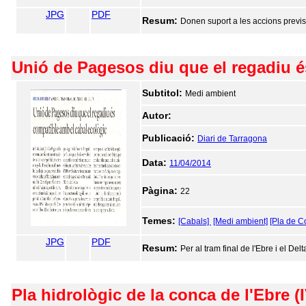
JPG
PDF
Resum:
Donen suport a les accions previst
Unió de Pagesos diu que el regadiu é
Subtitol:
Medi ambient
Autor:
Publicació:
Diari de Tarragona
Data:
11/04/2014
Pàgina:
22
Temes:
[Cabals]
[Medi ambient]
[Pla de C
JPG
PDF
Resum:
Per al tram final de l'Ebre i el Delt
Pla hidrològic de la conca de l'Ebre (I