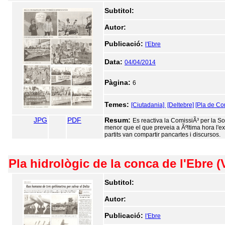
Subtitol:
Autor:
Publicació:
l'Ebre
Data:
04/04/2014
Pàgina:
6
Temes:
[Ciutadania]
[Deltebre]
[Pla de Co
JPG
PDF
Resum:
Es reactiva la ComissiÃ³ per la So
menor que el que preveia a Ãºltima hora l'ex
partits van compartir pancartes i discursos.
Pla hidrològic de la conca de l'Ebre (
Subtitol:
Autor:
Publicació:
l'Ebre