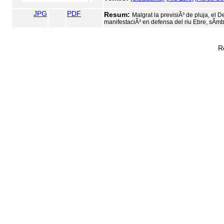
JPG
PDF
Resum:
Malgrat la previsiÃ³ de pluja, el 
manifestaciÃ³ en defensa del riu Ebre, sÃ­mbol 
R