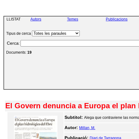
LLISTAT
Autors
Temes
Publicacions
Tipus de cerca
Cerca
:
Documents:
19
El Govern denuncia a Europa el plan h
Subtitol:
Alega que contraviene las norma
Autor:
Millan, M.
Publicació:
Diari de Tarragona