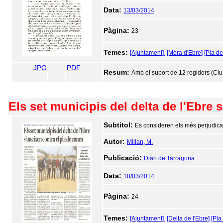
Data:
13/03/2014
Pàgina:
23
Temes:
[Ajuntament]
[Móra d'Ebre]
[Pla d
JPG
PDF
Resum:
Amb el suport de 12 regidors (Ciu,
Els set municipis del delta de l'Ebre 
Subtitol:
Es consideren els més perjudicat
Autor:
Millan, M.
Publicació:
Diari de Tarragona
Data:
18/03/2014
Pàgina:
24
Temes:
[Ajuntament]
[Delta de l'Ebre]
[Pla