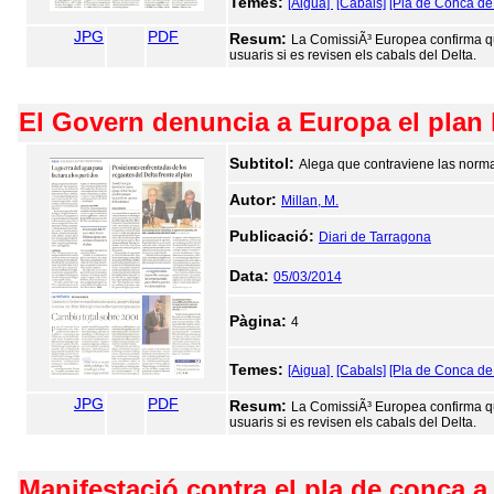
Temes:
[Aigua]
[Cabals]
[Pla de Conca de 
JPG
PDF
Resum:
La ComissiÃ³ Europea confirma qu
usuaris si es revisen els cabals del Delta.
El Govern denuncia a Europa el plan h
Subtitol:
Alega que contraviene las norma
Autor:
Millan, M.
Publicació:
Diari de Tarragona
Data:
05/03/2014
Pàgina:
4
Temes:
[Aigua]
[Cabals]
[Pla de Conca de 
JPG
PDF
Resum:
La ComissiÃ³ Europea confirma qu
usuaris si es revisen els cabals del Delta.
Manifestació contra el pla de conca a