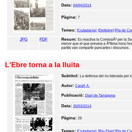
Data:
04/04/2014
Pàgina:
7
Temes:
[Ciutadania]
[Deltebre]
[Pla de Co
JPG
PDF
Resum:
Es reactiva la ComissiÃ³ per la So
menor que el que preveia a Ãºltima hora l'ex
partits van compartir pancartes i discursos.
L'Ebre torna a la lluita
Subtitol:
La defensa del riu liderada per l
Autor:
Caralt, A.
Publicació:
Diari de Tarragona
Data:
30/03/2014
Pàgina:
26
Temes:
[Ciutadania]
[Riu Ebre]
[Pla de Co