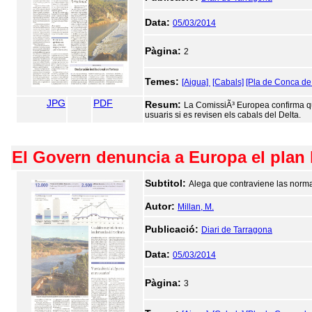
Data:
05/03/2014
Pàgina:
2
Temes:
[Aigua]
[Cabals]
[Pla de Conca de 
JPG
PDF
Resum:
La ComissiÃ³ Europea confirma qu
usuaris si es revisen els cabals del Delta.
El Govern denuncia a Europa el plan h
Subtitol:
Alega que contraviene las norma
Autor:
Millan, M.
Publicació:
Diari de Tarragona
Data:
05/03/2014
Pàgina:
3