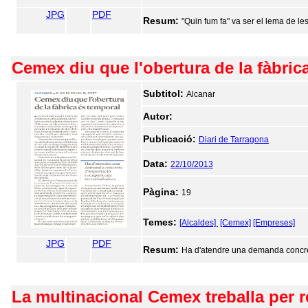
JPG
PDF
Resum:
"Quin fum fa" va ser el lema de le
Cemex diu que l'obertura de la fàbric
Subtitol:
Alcanar
Autor:
Publicació:
Diari de Tarragona
Data:
22/10/2013
Pàgina:
19
Temes:
[Alcaldes]
[Cemex]
[Empreses]
JPG
PDF
Resum:
Ha d'atendre una demanda concret
La multinacional Cemex treballa per r