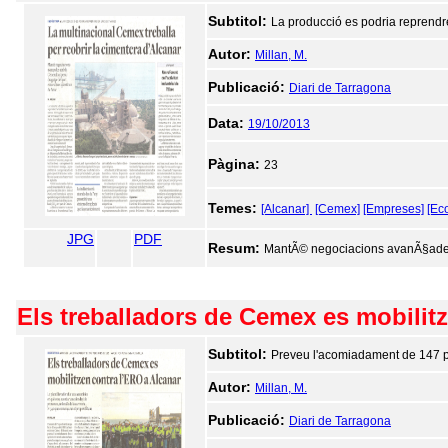
Subtitol:
La producció es podria reprend
Autor:
Millan, M.
Publicació:
Diari de Tarragona
Data:
19/10/2013
Pàgina:
23
Temes:
[Alcanar]
[Cemex]
[Empreses]
[Ec
JPG
PDF
Resum:
MantÃ© negociacions avanÃ§ades am
Els treballadors de Cemex es mobilit
Subtitol:
Preveu l'acomiadament de 147 pe
Autor:
Millan, M.
Publicació:
Diari de Tarragona