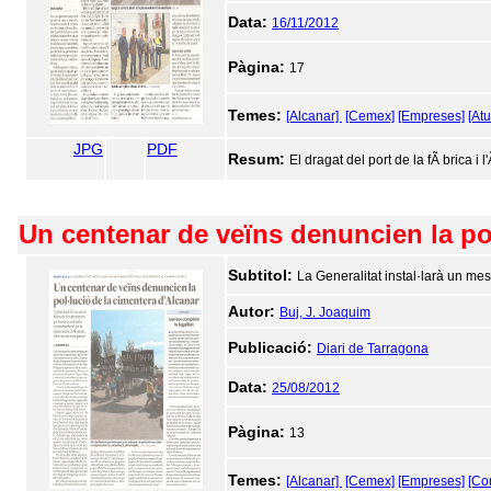
Data:
16/11/2012
Pàgina:
17
Temes:
[Alcanar]
[Cemex]
[Empreses]
[Atu
JPG
PDF
Resum:
El dragat del port de la fÃ brica i
Un centenar de veïns denuncien la pol
Subtitol:
La Generalitat instal·larà un me
Autor:
Buj, J. Joaquim
Publicació:
Diari de Tarragona
Data:
25/08/2012
Pàgina:
13
Temes:
[Alcanar]
[Cemex]
[Empreses]
[Co