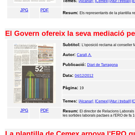
Temes:
[Alcanar]
[Cemex]
[Atur i treball]
[
JPG
PDF
Resum:
Els representants de la plantilla 
El Govern ofereix la seva mediació pe
Subtitol:
L'oposició reclama al conseller 
Autor:
Caralt, A.
Publicació:
Diari de Tarragona
Data:
04/12/2012
Pàgina:
19
Temes:
[Alcanar]
[Cemex]
[Atur i treball]
[C
JPG
PDF
Resum:
El director de Relacions Laborals
les sortides laborals pactaes a l'ERO de fa 1
La plantilla de Cemex arpova l'ERO q