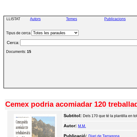
LLISTAT
Autors
Temes
Publicacions
Tipus de cerca
Cerca
:
Documents:
15
Cemex podria acomiadar 120 treballad
Subtitol:
Dels 170 que té la plantilla en to
Autor:
M.M.
Publicació:
Diari de Tarragona