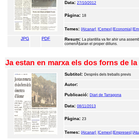
Data:
27/10/2012
Pàgina:
18
Temes:
[Alcanar]
[Cemex]
[Economia]
[Em
JPG
PDF
Resum:
La plantilla va fer ahir una asse
comenÃ§aran el proper dilluns.
Ja estan en marxa els dos forns de la
Subtitol:
Després dels treballs previs
Autor:
Publicació:
Diari de Tarragona
Data:
08/11/2013
Pàgina:
23
Temes:
[Alcanar]
[Cemex]
[Empreses]
[Atu