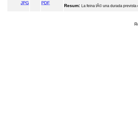
JPG
PDF
Resum:
La feina tÃ© una durada prevista 
R