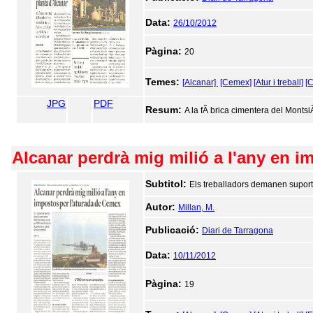
Data:
26/10/2012
Pàgina:
20
Temes:
[Alcanar]
[Cemex]
[Atur i treball]
[C
JPG
PDF
Resum:
A la fÃ brica cimentera del MontsiÃ 
Alcanar perdrà mig milió a l'any en 
Subtitol:
Els treballadors demanen suport a
Autor:
Millan, M.
Publicació:
Diari de Tarragona
Data:
10/11/2012
Pàgina:
19