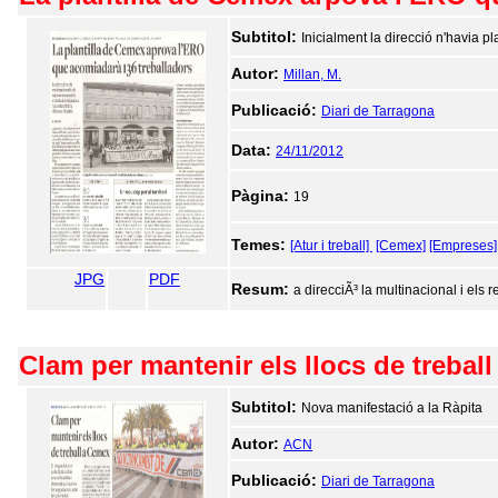
Subtitol:
Inicialment la direcció n'havia p
Autor:
Millan, M.
Publicació:
Diari de Tarragona
Data:
24/11/2012
Pàgina:
19
Temes:
[Atur i treball]
[Cemex]
[Empreses]
JPG
PDF
Resum:
a direcciÃ³ la multinacional i els 
Clam per mantenir els llocs de trebal
Subtitol:
Nova manifestació a la Ràpita
Autor:
ACN
Publicació:
Diari de Tarragona