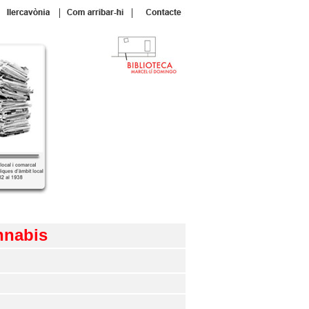
|
|
nnabis