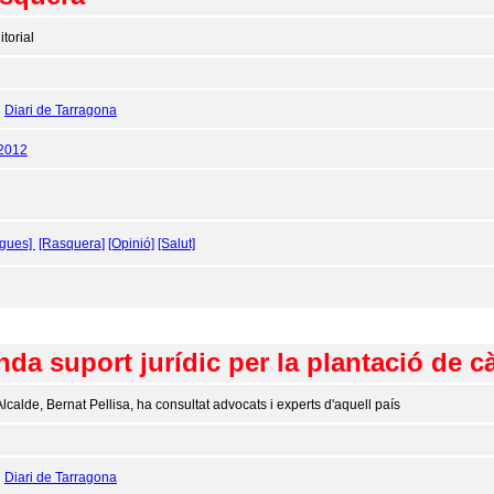
itorial
:
Diari de Tarragona
/2012
ogues]
[Rasquera]
[Opinió]
[Salut]
da suport jurídic per la plantació de c
Alcalde, Bernat Pellisa, ha consultat advocats i experts d'aquell país
:
Diari de Tarragona