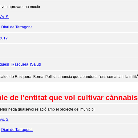
eveu aprovar una moció
³s, S.
:
Diari de Tarragona
/2012
ogues]
[Rasquera]
[Salut]
lcalde de Rasquera, Bernat Pellisa, anuncia que abandona l'ens comarcal i la militÃ n
e de l'entitat que vol cultivar cànnabi
terior nega qualsevol relació amb el projecte del municipi
³s, S.
:
Diari de Tarragona