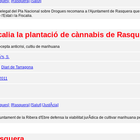
ogues]
[Rasquera]
[Salut]
delegat del Pla Nacional sobre Drogues recomana a l'Ajuntament de Rasquera que ret
l'Estat i la Fiscalia.
iscalia la plantació de cànnabis de Rasq
cepta anticrisi, cultiu de marihuana
³s, S.
:
Diari de Tarragona
2011
ogues]
[Rasquera]
[Salut]
[JustÃ­cia]
juntament de la Ribera d'Ebre defensa la viabilitat jurÃ­dica de cultivar marihuana 
asquera