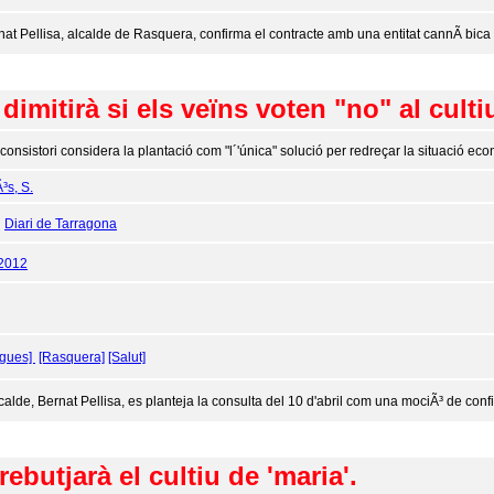
nat Pellisa, alcalde de Rasquera, confirma el contracte amb una entitat cannÃ bica
imitirà si els veïns voten "no" al cult
 consistori considera la plantació com "l´'única" solució per redreçar la situació ec
³s, S.
:
Diari de Tarragona
/2012
ogues]
[Rasquera]
[Salut]
lcalde, Bernat Pellisa, es planteja la consulta del 10 d'abril com una mociÃ³ de con
rebutjarà el cultiu de 'maria'.