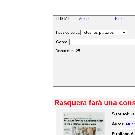
LLISTAT
Autors
Temes
Tipus de cerca
Cerca
:
Documents:
25
Rasquera farà una cons
Subtitol:
El
Autor:
Milla
Publicació