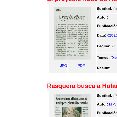
Subtitol:
Ed
Autor:
Publicació
Data:
02/03
Pàgina:
21
Temes:
[Dr
JPG
PDF
Resum:
Rasquera busca a Holan
Subtitol:
L'
Autor:
M.M.
Publicació