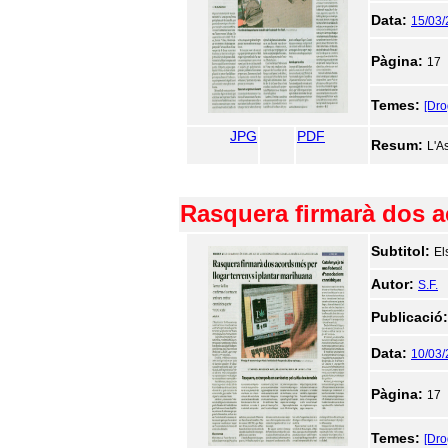
Data:
15/03/
Pàgina:
17
Temes:
[Dr
JPG
PDF
Resum:
L'A
Rasquera firmarà dos ac
Subtitol:
El
Autor:
S.F.
Publicació
Data:
10/03
Pàgina:
17
Temes:
[Dr