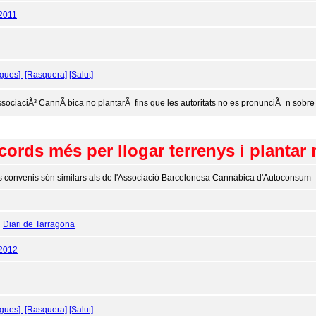
2011
ogues]
[Rasquera]
[Salut]
ssociaciÃ³ CannÃ bica no plantarÃ fins que les autoritats no es pronunciÃ¯n sobre 
ords més per llogar terrenys i plantar
s convenis són similars als de l'Associació Barcelonesa Cannàbica d'Autoconsum
:
Diari de Tarragona
/2012
ogues]
[Rasquera]
[Salut]