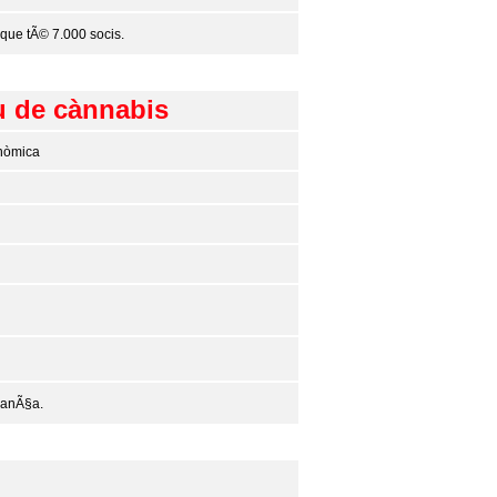
 que tÃ© 7.000 socis.
iu de cànnabis
onòmica
fianÃ§a.