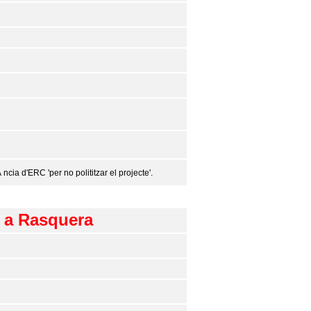
cia d'ERC 'per no polititzar el projecte'.
s a Rasquera