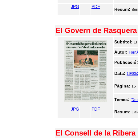
JPG
PDF
Resum:
Ber
El Govern de Rasquera d
Subtitol:
El
Autor:
FornÃ
Publicació
Data:
19/03
Pàgina:
16
Temes:
[Dr
JPG
PDF
Resum:
L'a
El Consell de la Ribera 