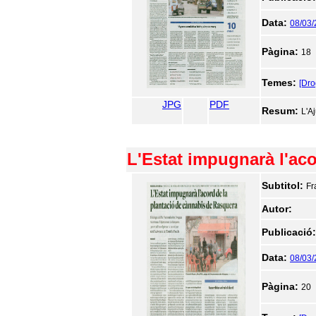
Data:
08/03
Pàgina:
18
Temes:
[Dr
JPG
PDF
Resum:
L'A
L'Estat impugnarà l'ac
Subtitol:
Fr
Autor:
Publicació
Data:
08/03
Pàgina:
20