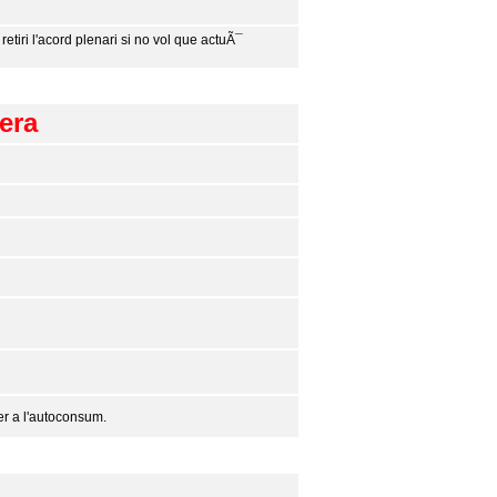
iri l'acord plenari si no vol que actuÃ¯
uera
per a l'autoconsum.