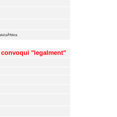
lut pÃºblica.
s convoqui "legalment"