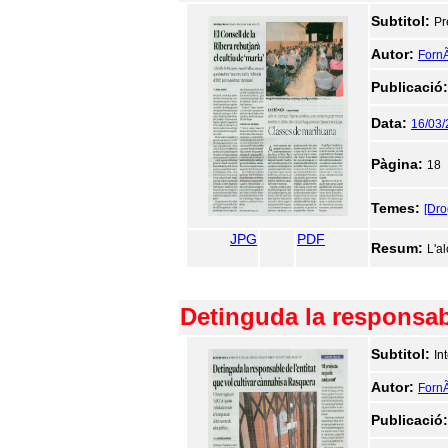
Subtitol:
Pr
Autor:
FornÃ
Publicació
Data:
16/03
Pàgina:
18
Temes:
[Dr
JPG
PDF
Resum:
L'a
Detinguda la responsabl
Subtitol:
In
Autor:
FornÃ
Publicació