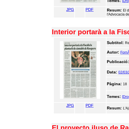
Temes:
[Dr
JPG
PDF
Resum:
El 
l'Advocacia de 
Interior portarà a la F
Subtitol:
Re
Autor:
FornÃ
Publicació
Data:
02/03/
Pàgina:
18
Temes:
[Dr
JPG
PDF
Resum:
L'A
El proyecto iluso de R