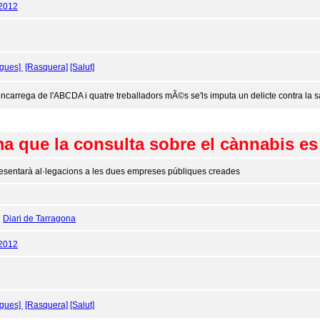
/2012
ogues]
[Rasquera]
[Salut]
'encarrega de l'ABCDA i quatre treballadors mÃ©s se'ls imputa un delicte contra la sa
a que la consulta sobre el cànnabis e
esentarà al·legacions a les dues empreses públiques creades
:
Diari de Tarragona
/2012
ogues]
[Rasquera]
[Salut]