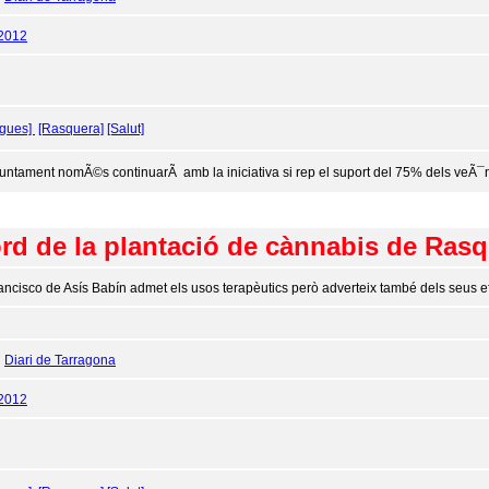
/2012
ogues]
[Rasquera]
[Salut]
juntament nomÃ©s continuarÃ amb la iniciativa si rep el suport del 75% dels veÃ¯n
ord de la plantació de cànnabis de Ras
ancisco de Asís Babín admet els usos terapèutics però adverteix també dels seus e
:
Diari de Tarragona
/2012