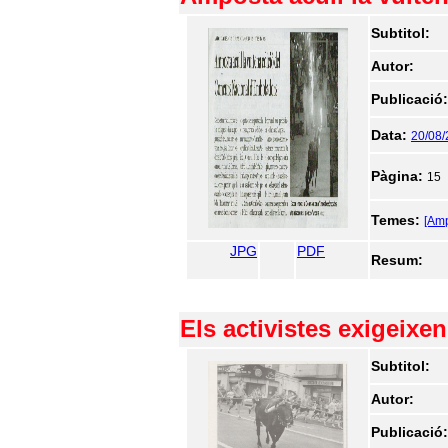
Subtitol:
Autor:
Publicació
Data:
20/08/
Pàgina:
15
Temes:
[Am
JPG
PDF
Resum:
Els activistes exigeixen
Subtitol:
Autor:
Publicació