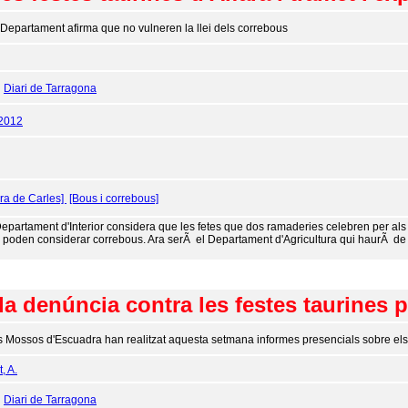
 Departament afirma que no vulneren la llei dels correbous
:
Diari de Tarragona
/2012
ara de Carles]
[Bous i correbous]
Departament d'Interior considera que les fetes que dos ramaderies celebren per als 
poden considerar correbous. Ara serÃ el Departament d'Agricultura qui haurÃ de dec
 la denúncia contra les festes taurines 
s Mossos d'Escuadra han realitzat aquesta setmana informes presencials sobre els
, A.
:
Diari de Tarragona