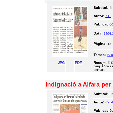
Subtitol:
El
Autor:
A.C.
Publicació
Data:
29/08
Pàgina:
13
Temes:
[Alf
JPG
PDF
Resum:
El 
perquÃ¨ no es 
animals.
Indignació a Alfara per
Subtitol:
El
Autor:
Caralt
Publicació