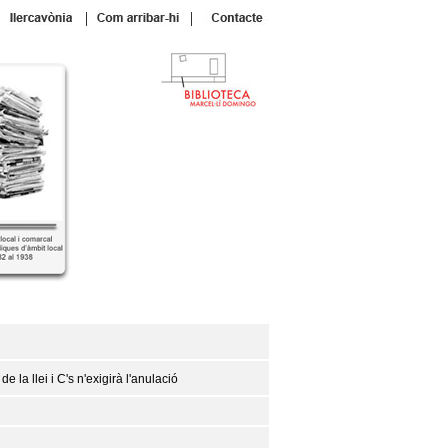
|
|
la llei i C's n'exigirà l'anulació