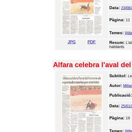
Data:
23/08
Pàgina:
12
Temes:
[Alf
JPG
PDF
Resum:
L'a
habitants.
Alfara celebra l'aval de
Subtitol:
Le
Autor:
Milla
Publicació
Data:
25/01
Pàgina:
19
Temes:
[Alf