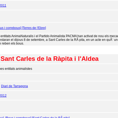
2011
us i correbous]
[Terres de l'Ebre]
 entitats AnimaNaturalis i el Partido Animalista PACMA han activat de nou els meca
taran el dijous 8 de setembre, a Sant Carles de la RÃ pita, en un acte en quÃ¨ un 
e reben els bous.
ant Carles de la Ràpita i l'Aldea
es entitats animalistes
:
Diari de Tarragona
/2012