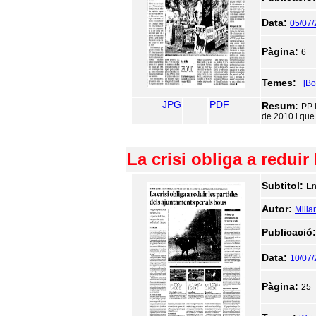
Data:
05/07/
Pàgina:
6
Temes:
[Bo
JPG
PDF
Resum:
PP i
de 2010 i que 
La crisi obliga a redui
Subtitol:
En
Autor:
Milla
Publicació
Data:
10/07/
Pàgina:
25