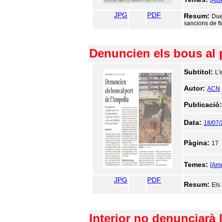
[Ald
JPG
PDF
Resum:
Due
sancions de f
Denuncien els bous al 
Subtitol:
L'
Autor:
ACN
Publicació
Data:
18/07
Pàgina:
17
Temes:
[Amp
JPG
PDF
Resum:
Els
Interior no denunciarà l