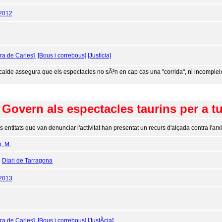
/2012
ara de Carles]
[Bous i correbous]
[Justícia]
lcalde assegura que els espectacles no sÃ³n en cap cas una "corrida", ni incompleix
l Govern als espectacles taurins per a tu
s entitats que van denunciar l'activitat han presentat un recurs d'alçada contra l'ar
n, M.
:
Diari de Tarragona
/2013
ara de Carles]
[Bous i correbous]
[JustÃ­cia]