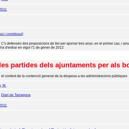
2011
us i correbous]
 C's defensen dos proposicions de llei per ajornar tres anys, en el primer cas, i anuL
ha d'entrar en vigor l'1 de gener de 2012
r les partides dels ajuntaments per als 
 el context de la contenció general de la despesa a les administracions públiques
n, M.
:
Diari de Tarragona
2011