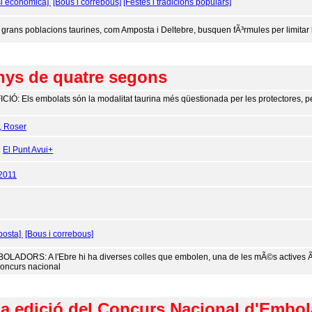
si econòmica]
[Bous i correbous]
[Festes i tradicions populars]
 grans poblacions taurines, com Amposta i Deltebre, busquen fÃ³rmules per limitar
ys de quatre segons
ICIÓ: Els embolats són la modalitat taurina més qüestionada per les protectores, 
, Roser
:
El Punt Avui+
2011
posta]
[Bous i correbous]
OLADORS: A l'Ebre hi ha diverses colles que embolen, una de les mÃ©s actives Ã©
concurs nacional
na edició del Concurs Nacional d'Embo