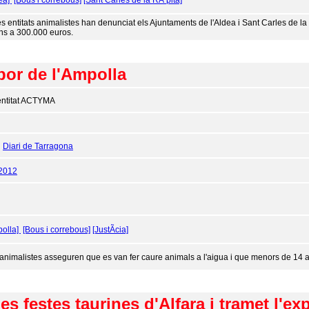
ea]
[Bous i correbous]
[Sant Carles de la RÃ pita]
s entitats animalistes han denunciat els Ajuntaments de l'Aldea i Sant Carles de la
ins a 300.000 euros.
por de l'Ampolla
entitat ACTYMA
:
Diari de Tarragona
/2012
olla]
[Bous i correbous]
[JustÃ­cia]
 animalistes asseguren que es van fer caure animals a l'aigua i que menors de 14 an
es festes taurines d'Alfara i tramet l'ex