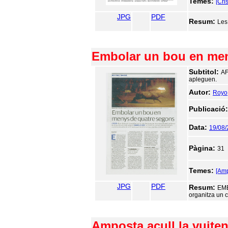
Temes:
[Cri
JPG
PDF
Resum:
Les
Embolar un bou en men
Subtitol:
AF
apleguen.
Autor:
Royo
Publicació
Data:
19/08/
Pàgina:
31
Temes:
[Am
JPG
PDF
Resum:
EMB
organitza un 
Amposta acull la vuite