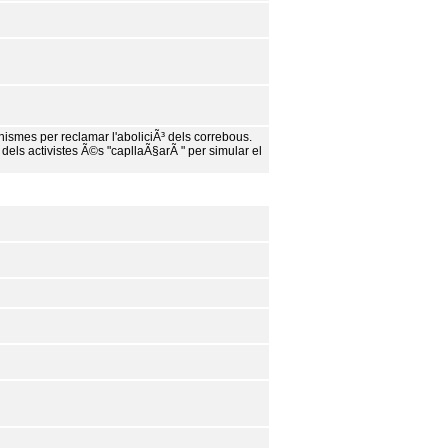
nismes per reclamar l'aboliciÃ³ dels correbous.
dels activistes Ã©s "capllaÃ§arÃ " per simular el