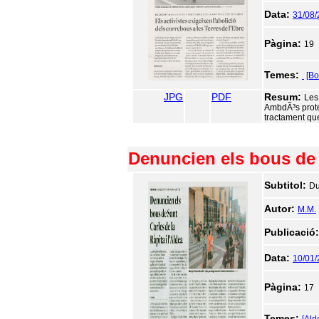
Data:
31/08/
Pàgina:
19
Temes:
[Bo
JPG
PDF
Resum:
Les
AmbdÃ³s protes
tractament qu
Denuncien els bous de S
Subtitol:
Du
Autor:
M.M.
Publicació
Data:
10/01
Pàgina:
17
Temes: