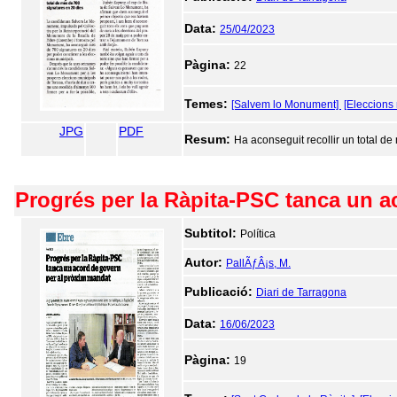
Data:
25/04/2023
Pàgina:
22
Temes:
[Salvem lo Monument]
[Eleccions
JPG
PDF
Resum:
Ha aconseguit recollir un total d
Progrés per la Ràpita-PSC tanca un a
Subtitol:
Política
Autor:
PallÃƒÂ¡s, M.
Publicació:
Diari de Tarragona
Data:
16/06/2023
Pàgina:
19