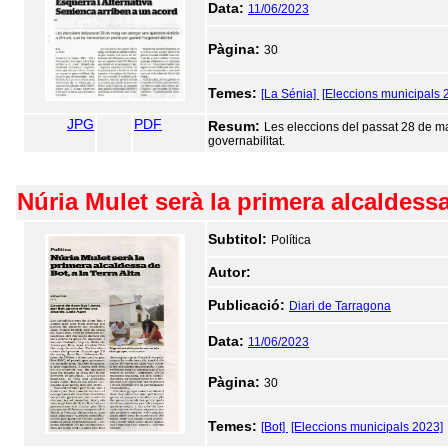
Data:
11/06/2023
Pàgina:
30
Temes:
[La Sénia]
[Eleccions municipals 
JPG
PDF
Resum:
Les eleccions del passat 28 de mai
governabilitat.
Núria Mulet serà la primera alcaldessa 
Subtitol:
Política
Autor:
Publicació:
Diari de Tarragona
Data:
11/06/2023
Pàgina:
30
Temes:
[Bot]
[Eleccions municipals 2023]