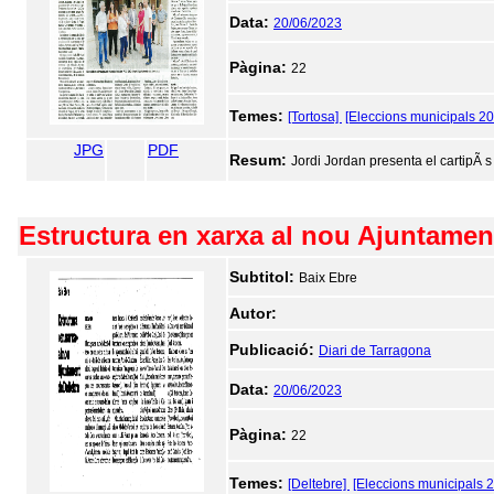
Data:
20/06/2023
Pàgina:
22
Temes:
[Tortosa]
[Eleccions municipals 2
JPG
PDF
Resum:
Jordi Jordan presenta el cartipÃ 
Estructura en xarxa al nou Ajuntamen
Subtitol:
Baix Ebre
Autor:
Publicació:
Diari de Tarragona
Data:
20/06/2023
Pàgina:
22
Temes:
[Deltebre]
[Eleccions municipals 