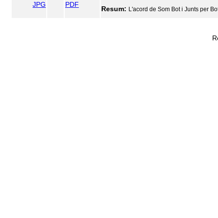
JPG
PDF
Resum:
L'acord de Som Bot i Junts per Bot 
R