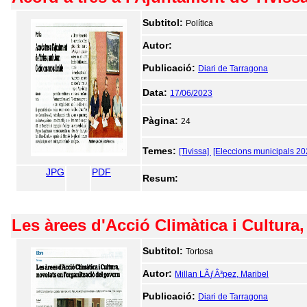
Subtitol:
Política
Autor:
Publicació:
Diari de Tarragona
Data:
17/06/2023
Pàgina:
24
Temes:
[Tivissa]
[Eleccions municipals 20
JPG
PDF
Resum:
Les àrees d'Acció Climàtica i Cultura,
Subtitol:
Tortosa
Autor:
Millan LÃƒÂ³pez, Maribel
Publicació:
Diari de Tarragona