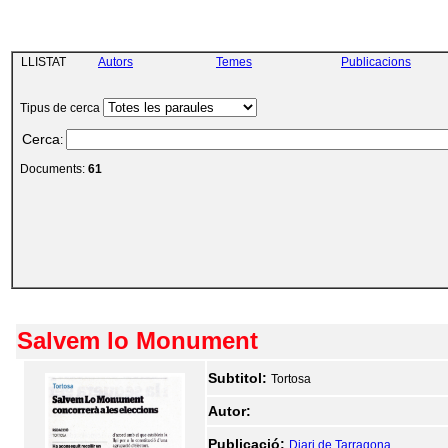
LLISTAT
Autors
Temes
Publicacions
Tipus de cerca
Cerca
:
Documents:
61
Salvem lo Monument
Subtitol:
Tortosa
Autor:
Publicació:
Diari de Tarragona