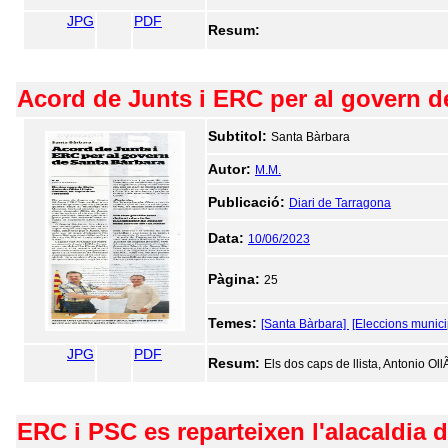
JPG
PDF
Resum:
Acord de Junts i ERC per al govern d
Subtitol:
Santa Bàrbara
Autor:
M.M.
Publicació:
Diari de Tarragona
Data:
10/06/2023
Pàgina:
25
Temes:
[Santa Bàrbara]
[Eleccions munici
JPG
PDF
Resum:
Els dos caps de llista, Antonio Oll
ERC i PSC es reparteixen l'alacaldia 