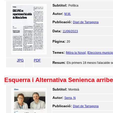
Subtitol:
Política
Autor:
M.M.
Publicació:
Diari de Tarragona
Data:
11/06/2023
Pàgina:
20
Temes:
[Móra la Nova]
[Eleccions municip
JPG
PDF
Resum:
Els primers 18 mesos l'alacalde 
Esquerra i Alternativa Senienca arrib
Subtitol:
Montsià
Autor:
Serra, N
Publicació:
Diari de Tarragona