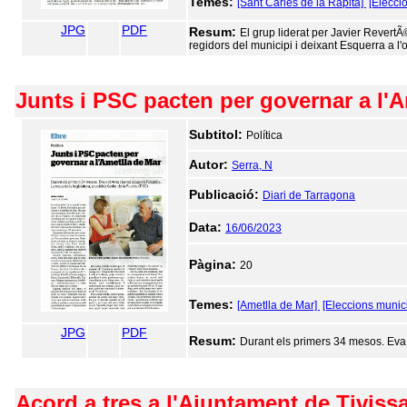
Temes:
[Sant Carles de la Ràpita]
[Elecci
JPG
PDF
Resum:
El grup liderat per Javier RevertÃ
regidors del municipi i deixant Esquerra a l'
Junts i PSC pacten per governar a l'A
Subtitol:
Política
Autor:
Serra, N
Publicació:
Diari de Tarragona
Data:
16/06/2023
Pàgina:
20
Temes:
[Ametlla de Mar]
[Eleccions munic
JPG
PDF
Resum:
Durant els primers 34 mesos. Eva 
Acord a tres a l'Ajuntament de Tivis