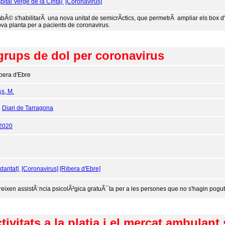
pital Verge de la Cinta]
[Coronavirus]
bÃ© s'habilitarÃ una nova unitat de semicrÃ­ctics, que permetrÃ ampliar els box d'
va planta per a pacients de coronavirus.
grups de dol per coronavirus
bera d'Ebre
¡s, M.
:
Diari de Tarragona
/2020
idaritat]
[Coronavirus]
[Ribera d'Ebre]
reixen assistÃ¨ncia psicolÃ²gica gratuÃ¯ta per a les persones que no s'hagin pogu
ivitats a la platja i el mercat ambulant