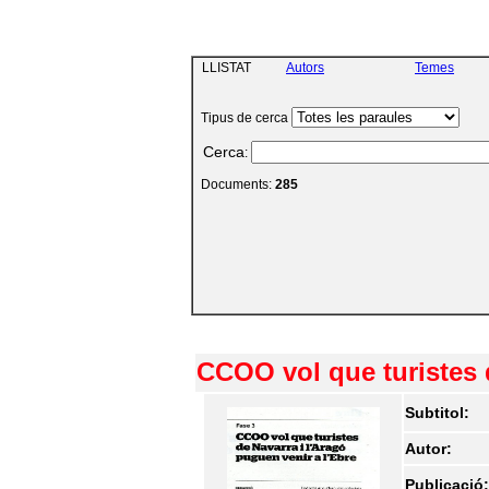
LLISTAT
Autors
Temes
Tipus de cerca
Cerca
:
Documents:
285
CCOO vol que turistes d
Subtitol:
Autor:
Publicació