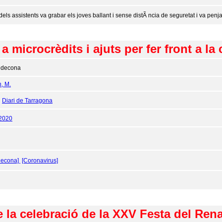
els assistents va grabar els joves ballant i sense distÃ ncia de seguretat i va penja
 microcrèdits i ajuts per fer front a la 
ldecona
n, M.
:
Diari de Tarragona
/2020
decona]
[Coronavirus]
 la celebració de la XXV Festa del Ren