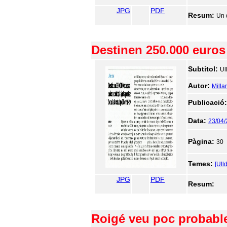
JPG
PDF
Resum:
Un d
Destinen 250.000 euros a
Subtitol:
Ul
Autor:
Milla
Publicació
Data:
23/04
Pàgina:
30
Temes:
[Ull
JPG
PDF
Resum:
Roigé veu poc probable