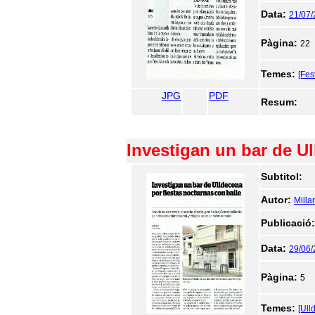
Data:
21/07
Pàgina:
22
Temes:
[Fes
JPG
PDF
Resum:
Investigan un bar de Ul
Subtitol:
Autor:
Milla
Publicació
Data:
29/06
Pàgina:
5
Temes:
[Ull