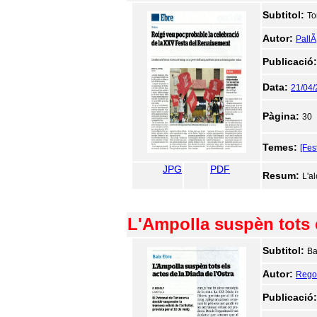
Subtitol:
To
Autor:
PallÃ
Publicació
Data:
21/04
Pàgina:
30
Temes:
[Fes
JPG
PDF
Resum:
L'a
L'Ampolla suspèn tots e
Subtitol:
Ba
Autor:
Regol
Publicació