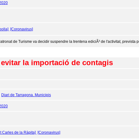
/2020
olla]
[Coronavirus]
atronat de Turisme va decidir suspendre la trentena ediciÃ³ de l'activitat, prevista 
 evitar la importació de contagis
:
Diari de Tarragona. Municipis
/2020
t Carles de la Ràpita]
[Coronavirus]