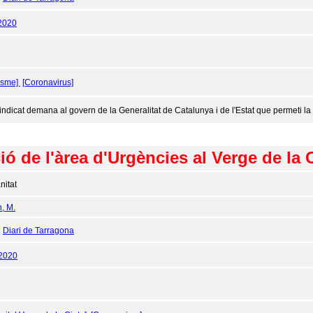
2020
isme]
[Coronavirus]
sindicat demana al govern de la Generalitat de Catalunya i de l'Estat que permeti la 
ió de l'àrea d'Urgències al Verge de la 
nitat
n, M.
:
Diari de Tarragona
/2020