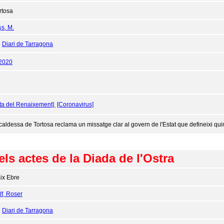
rtosa
¡s, M.
:
Diari de Tarragona
/2020
ta del Renaixement]
[Coronavirus]
lcaldessa de Tortosa reclama un missatge clar al govern de l'Estat que defineixi quin
ls actes de la Diada de l'Ostra
ix Ebre
f, Roser
:
Diari de Tarragona