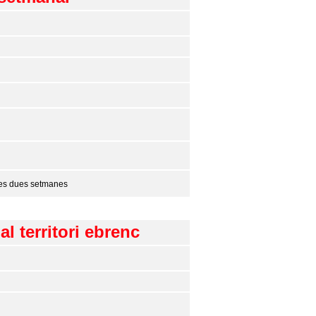
imes dues setmanes
l territori ebrenc