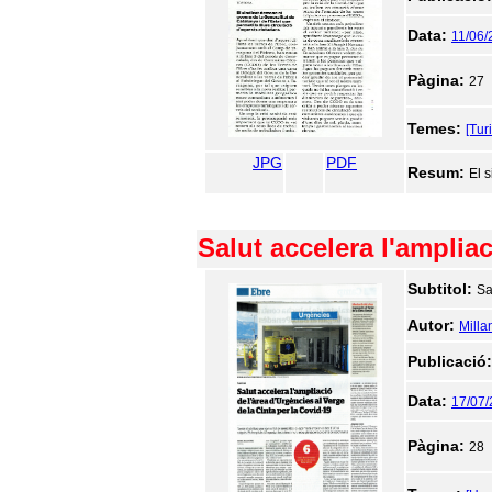
Data:
11/06/
Pàgina:
27
Temes:
[Tur
JPG
PDF
Resum:
El 
Salut accelera l'ampliac
Subtitol:
Sa
Autor:
Milla
Publicació
Data:
17/07
Pàgina:
28