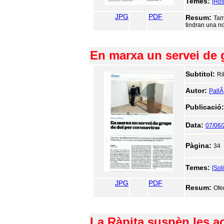
Temes:
[Hos
JPG
PDF
Resum:
Tam
tindran una no
En marxa un servei de 
Subtitol:
Ri
Autor:
PallÃ
Publicació
Data:
07/06
Pàgina:
34
Temes:
[Sol
JPG
PDF
Resum:
Ofe
La Ràpita suspèn les act