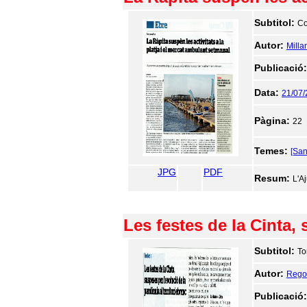
Subtitol:
Co
Autor:
Milla
Publicació
Data:
21/07
Pàgina:
22
Temes:
[San
JPG
PDF
Resum:
L'A
Les festes de la Cinta, 
Subtitol:
To
Autor:
Regol
Publicació