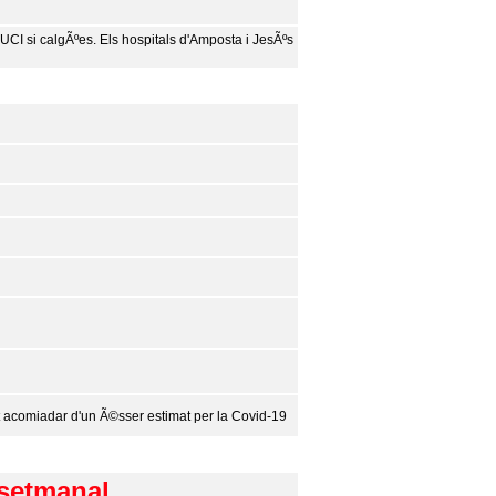
UCI si calgÃºes. Els hospitals d'Amposta i JesÃºs
t acomiadar d'un Ã©sser estimat per la Covid-19
 setmanal