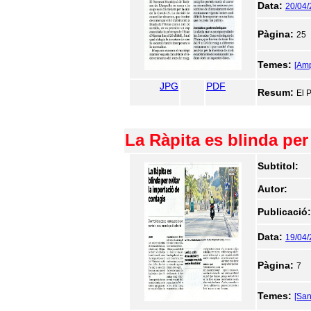
Data:
20/04
Pàgina:
25
Temes:
[Amp
JPG
PDF
Resum:
El P
La Ràpita es blinda per
Subtitol:
Autor:
Publicació
Data:
19/04
Pàgina:
7
Temes:
[San