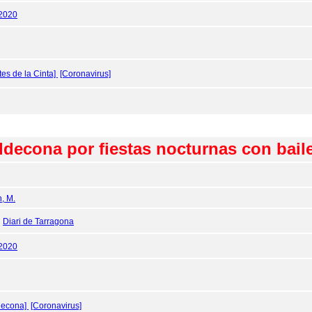
/2020
tes de la Cinta]
[Coronavirus]
ldecona por fiestas nocturnas con bail
n, M.
:
Diari de Tarragona
/2020
decona]
[Coronavirus]