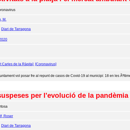
ronavirus
n, M.
:
Diari de Tarragona
/2020
t Carles de la Ràpita]
[Coronavirus]
juntament vol posar fre al repunt de casos de Covid-19 al municipi: 18 en les Ãºlt
suspeses per l'evolució de la pandèmia a
rtosa
f, Roser
:
Diari de Tarragona