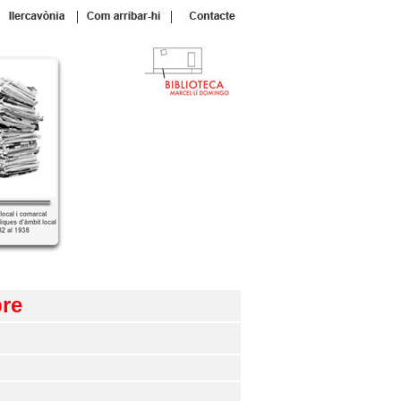
|
|
bre