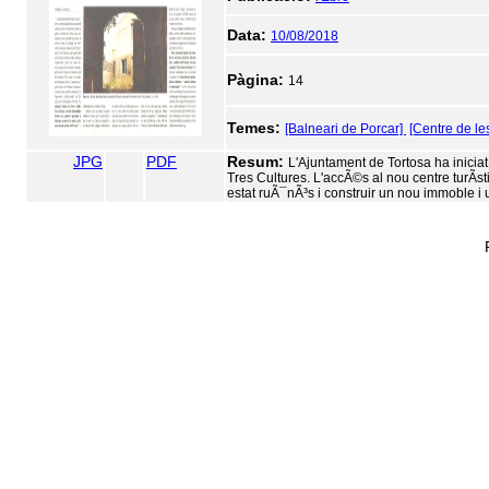
Data:
10/08/2018
Pàgina:
14
Temes:
[Balneari de Porcar]
[Centre de le
JPG
PDF
Resum:
L'Ajuntament de Tortosa ha iniciat
Tres Cultures. L'accÃ©s al nou centre turÃ­st
estat ruÃ¯nÃ³s i construir un nou immoble i