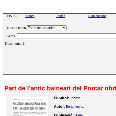
LLISTAT
Autors
Temes
Publicacions
Tipus de cerca
Cerca
:
Documents:
1
Part de l'antic balneari del Porcar ob
Subtitol:
Tortosa
Autor:
Bertomeu, L.
Publicació:
l'Ebre