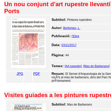
Un nou conjunt d'art rupestre llevantí
Ports
Subtitol:
Pintures rupestres
Autor:
Bertomeu, L.
Publicació:
l'Ebre
Data:
03/11/2017
Pàgina:
44
Temes:
[Art rupestre]
[Mas de Barberans]
JPG
PDF
Resum:
El Servei d'Arqueologia de la Gener
rocÃ³s al mas de barberans, dins del Parc Nat
prÃ²ximament.
Visites guiades a les pintures rupestr
Subtitol:
Mas de Barberans