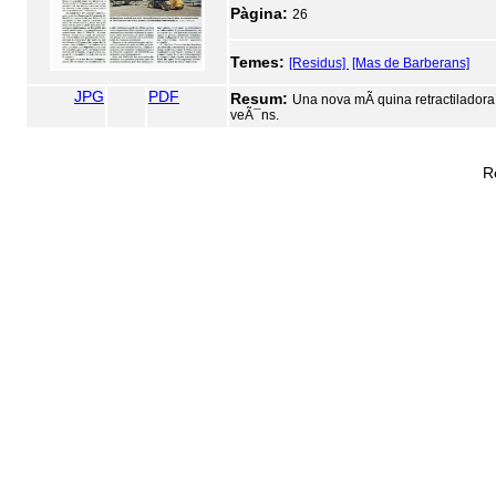
Pàgina:
26
Temes:
[Residus]
[Mas de Barberans]
JPG
PDF
Resum:
Una nova mÃ quina retractiladora 
veÃ¯ns.
R