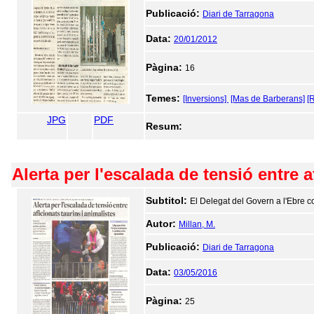
Publicació:
Diari de Tarragona
Data:
20/01/2012
Pàgina:
16
Temes:
[Inversions]
[Mas de Barberans]
[
JPG
PDF
Resum:
Alerta per l'escalada de tensió entre a
Subtitol:
El Delegat del Govern a l'Ebre 
Autor:
Millan, M.
Publicació:
Diari de Tarragona
Data:
03/05/2016
Pàgina:
25