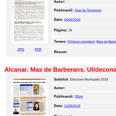
Autor:
Publicació:
Diari de Tarragona
Data:
04/03/2018
Pàgina:
29
Temes:
[Pintures rupestres]
[Mas de Barb
JPG
PDF
Resum:
Alcanar. Mas de Barberans. Ulldecon
Subtitol:
Eleccions Municipals 2019
Autor:
Publicació:
l'Ebre
Data:
31/05/2019