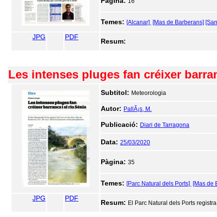
Pàgina:
16
Temes:
[Alcanar]
[Mas de Barberans]
[San
JPG
PDF
Resum:
Les intenses pluges fan créixer barran
Subtitol:
Meteorologia
Autor:
PallÃ¡s, M.
Publicació:
Diari de Tarragona
Data:
25/03/2020
Pàgina:
35
Temes:
[Parc Natural dels Ports]
[Mas de 
JPG
PDF
Resum:
El Parc Natural dels Ports regist