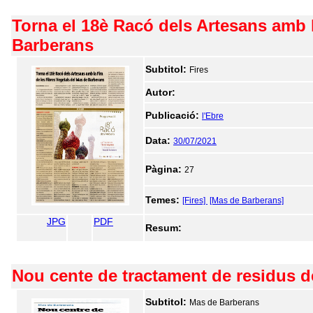
Torna el 18è Racó dels Artesans amb l
Barberans
Subtitol:
Fires
Autor:
Publicació:
l'Ebre
Data:
30/07/2021
Pàgina:
27
Temes:
[Fires]
[Mas de Barberans]
JPG
PDF
Resum:
Nou cente de tractament de residus d
Subtitol:
Mas de Barberans