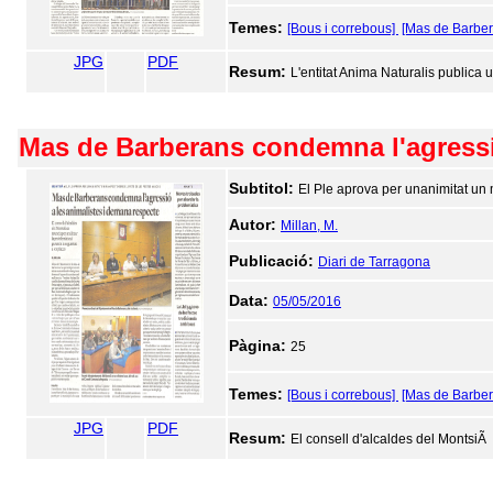
Temes:
[Bous i correbous]
[Mas de Barber
JPG
PDF
Resum:
L'entitat Anima Naturalis publica 
Mas de Barberans condemna l'agressió
Subtitol:
El Ple aprova per unanimitat un 
Autor:
Millan, M.
Publicació:
Diari de Tarragona
Data:
05/05/2016
Pàgina:
25
Temes:
[Bous i correbous]
[Mas de Barber
JPG
PDF
Resum:
El consell d'alcaldes del MontsiÃ e