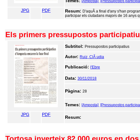
Temes:
[Amposta]
[Pressupostos participa
JPG
PDF
Resum:
D'aquÃ­ a final d'any s'han progr
participar els ciutadans majors de 16 anys q
Els primers pressupostos participatiu
Subtitol:
Pressupostos participatius
Autor:
Ruiz, ClÃ udia
Publicació:
l'Ebre
Data:
30/11/2018
Pàgina:
28
Temes:
[Amposta]
[Pressupostos participa
JPG
PDF
Resum:
Tortosa inverteix 82.000 euros en dos