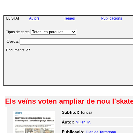
LLISTAT
Autors
Temes
Publicacions
Tipus de cerca
Cerca
:
Documents:
27
Els veïns voten ampliar de nou l'skate
Subtitol:
Tortosa
Autor:
Millan, M.
Publicació:
Diari de Tarragona