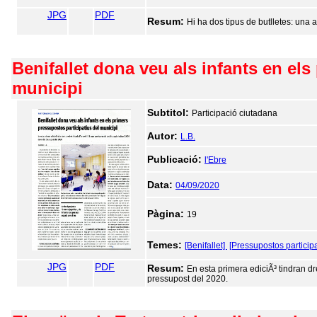
JPG
PDF
Resum:
Hi ha dos tipus de butlletes: una 
Benifallet dona veu als infants en els
municipi
Subtitol:
Participació ciutadana
Autor:
L.B.
Publicació:
l'Ebre
Data:
04/09/2020
Pàgina:
19
Temes:
[Benifallet]
[Pressupostos participa
JPG
PDF
Resum:
En esta primera ediciÃ³ tindran dr
pressupost del 2020.