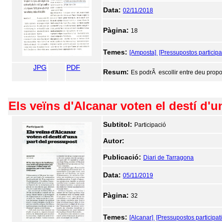
Data:
02/11/2018
Pàgina:
18
Temes:
[Amposta]
[Pressupostos participa
JPG
PDF
Resum:
Es podrÃ escollir entre deu propo
Els veïns d'Alcanar voten el destí d'
Subtitol:
Participació
Autor:
Publicació:
Diari de Tarragona
Data:
05/11/2019
Pàgina:
32
Temes:
[Alcanar]
[Pressupostos participat