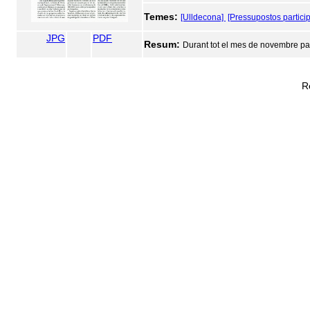
Temes:
[Ulldecona]
[Pressupostos particip
JPG
PDF
Resum:
Durant tot el mes de novembre par
R