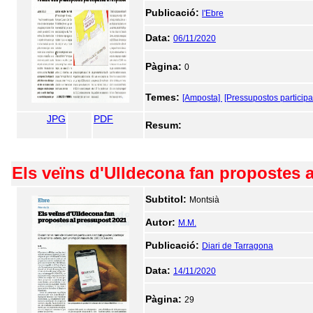
Publicació:
l'Ebre
Data:
06/11/2020
Pàgina:
0
Temes:
[Amposta]
[Pressupostos participa
JPG
PDF
Resum:
Els veïns d'Ulldecona fan propostes 
Subtitol:
Montsià
Autor:
M.M.
Publicació:
Diari de Tarragona
Data:
14/11/2020
Pàgina:
29