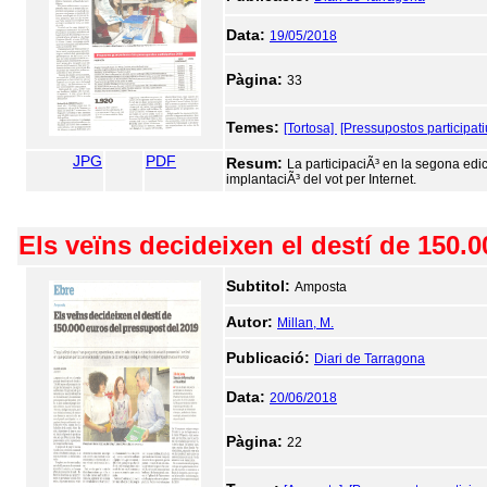
Data:
19/05/2018
Pàgina:
33
Temes:
[Tortosa]
[Pressupostos participati
JPG
PDF
Resum:
La participaciÃ³ en la segona edic
implantaciÃ³ del vot per Internet.
Els veïns decideixen el destí de 150.
Subtitol:
Amposta
Autor:
Millan, M.
Publicació:
Diari de Tarragona
Data:
20/06/2018
Pàgina:
22