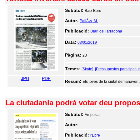
Subtitol:
Baix Ebre
Autor:
PallÃ¡s, M.
Publicació:
Diari de Tarragona
Data:
03/01/2019
Pàgina:
23
Temes:
[Skate]
[Pressupostos participatius
JPG
PDF
Resum:
Els joves de la ciutat demanaven am
La ciutadania podrà votar deu propos
Subtitol:
Amposta
Autor:
Publicació:
l'Ebre