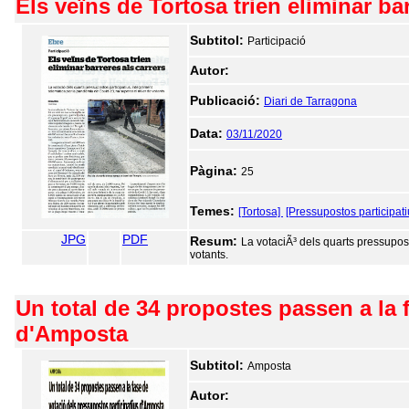
Els veïns de Tortosa trien eliminar bar
Subtitol:
Participació
Autor:
Publicació:
Diari de Tarragona
Data:
03/11/2020
Pàgina:
25
Temes:
[Tortosa]
[Pressupostos participati
JPG
PDF
Resum:
La votaciÃ³ dels quarts pressupos
votants.
Un total de 34 propostes passen a la 
d'Amposta
Subtitol:
Amposta
Autor: