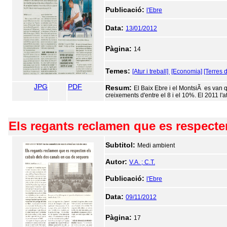
Publicació:
l'Ebre
Data:
13/01/2012
Pàgina:
14
Temes:
[Atur i treball]
[Economia]
[Terres d
JPG
PDF
Resum:
El Baix Ebre i el MontsiÃ es van q
creixements d'entre el 8 i el 10%. El 2011 l'a
Els regants reclamen que es respecte
Subtitol:
Medi ambient
Autor:
V.A. ; C.T.
Publicació:
l'Ebre
Data:
09/11/2012
Pàgina:
17