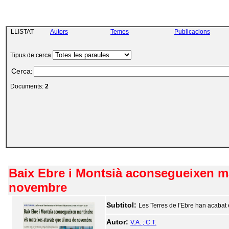
LLISTAT
Autors
Temes
Publicacions
Tipus de cerca
Cerca
:
Documents:
2
Baix Ebre i Montsià aconsegueixen ma
novembre
Subtitol:
Les Terres de l'Ebre han acaba
Autor:
V.A. ; C.T.