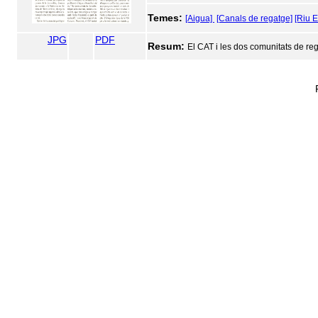
Temes:
[Aigua]
[Canals de regatge]
[Riu E
JPG
PDF
Resum:
El CAT i les dos comunitats de re