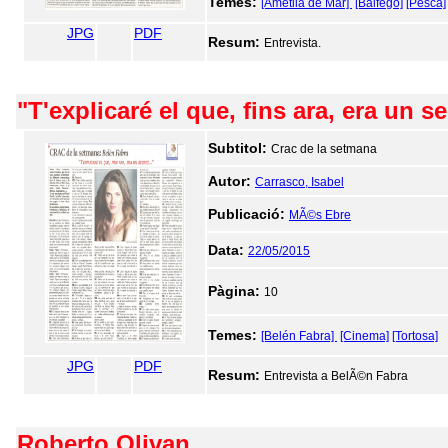
Temes:
[Ametlla de Mar]
[Balfegó]
[Pesca]
JPG
PDF
Resum:
Entrevista.
"T'explicaré el que, fins ara, era un se
Subtitol:
Crac de la setmana
Autor:
Carrasco, Isabel
Publicació:
MÃ©s Ebre
Data:
22/05/2015
Pàgina:
10
Temes:
[Belén Fabra]
[Cinema]
[Tortosa]
JPG
PDF
Resum:
Entrevista a BelÃ©n Fabra
Roberto Olivan