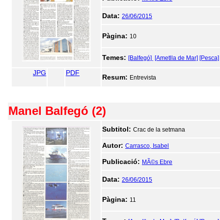
Data:
26/06/2015
Pàgina:
10
Temes:
[Balfegó]
[Ametlla de Mar]
[Pesca]
JPG
PDF
Resum:
Entrevista
Manel Balfegó (2)
Subtitol:
Crac de la setmana
Autor:
Carrasco, Isabel
Publicació:
MÃ©s Ebre
Data:
26/06/2015
Pàgina:
11