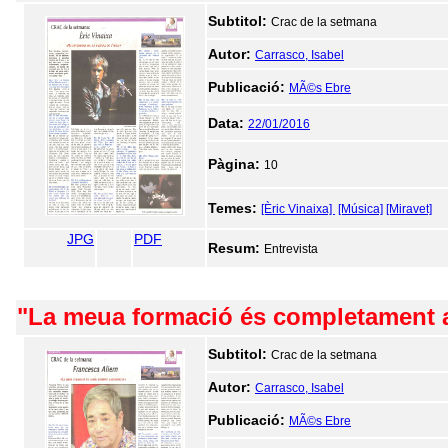
Subtitol:
Crac de la setmana
Autor:
Carrasco, Isabel
Publicació:
MÃ©s Ebre
Data:
22/01/2016
Pàgina:
10
Temes:
[Èric Vinaixa]
[Música]
[Miravet]
JPG
PDF
Resum:
Entrevista
"La meua formació és completament 
Subtitol:
Crac de la setmana
Autor:
Carrasco, Isabel
Publicació:
MÃ©s Ebre