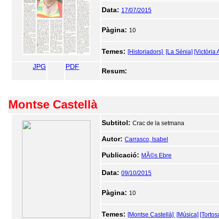
Data:
17/07/2015
Pàgina:
10
Temes:
[Historiadors]
[La Sénia]
[Victòria
JPG
PDF
Resum:
Montse Castellà
Subtitol:
Crac de la setmana
Autor:
Carrasco, Isabel
Publicació:
MÃ©s Ebre
Data:
09/10/2015
Pàgina:
10
Temes:
[Montse Castellà]
[Música]
[Tortos