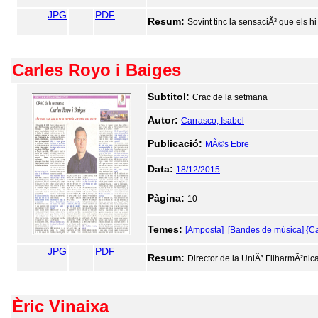
JPG
PDF
Resum:
Sovint tinc la sensaciÃ³ que els hi
Carles Royo i Baiges
Subtitol:
Crac de la setmana
Autor:
Carrasco, Isabel
Publicació:
MÃ©s Ebre
Data:
18/12/2015
Pàgina:
10
Temes:
[Amposta]
[Bandes de música]
{Ca
JPG
PDF
Resum:
Director de la UniÃ³ FilharmÃ²nic
Èric Vinaixa