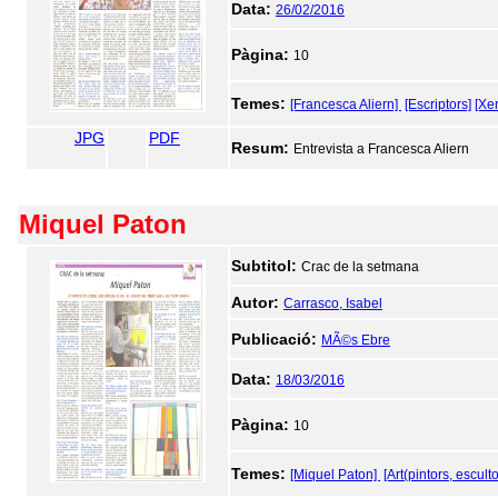
Data:
26/02/2016
Pàgina:
10
Temes:
[Francesca Aliern]
[Escriptors]
[Xer
JPG
PDF
Resum:
Entrevista a Francesca Aliern
Miquel Paton
Subtitol:
Crac de la setmana
Autor:
Carrasco, Isabel
Publicació:
MÃ©s Ebre
Data:
18/03/2016
Pàgina:
10
Temes:
[Miquel Paton]
[Art(pintors, esculto