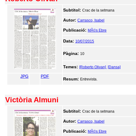
Subtitol:
Crac de la setmana
Autor:
Carrasco, Isabel
Publicació:
MÃ©s Ebre
Data:
10/07/2015
Pàgina:
10
Temes:
[Roberto Olivan]
[Dansa]
JPG
PDF
Resum:
Entrevista.
Victòria Almuni
Subtitol:
Crac de la setmana
Autor:
Carrasco, Isabel
Publicació:
MÃ©s Ebre