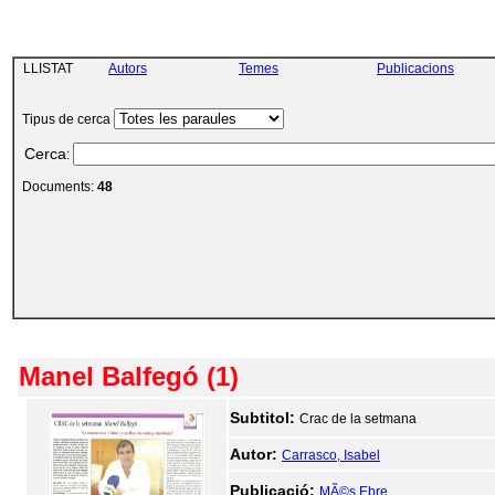
LLISTAT
Autors
Temes
Publicacions
Tipus de cerca
Cerca
:
Documents:
48
Manel Balfegó (1)
Subtitol:
Crac de la setmana
Autor:
Carrasco, Isabel
Publicació:
MÃ©s Ebre