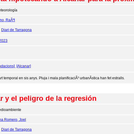
teorología
no, RaÃºl
:
Diari de Tarragona
/2023
ndacions]
[Alcanar]
t temporal en sis anys. Pluja i mala planificaciÃ³ urbanÃ­stica han fet estralls.
 y el peligro de la regresión
dioambiente
na Romero, Joel
:
Diari de Tarragona