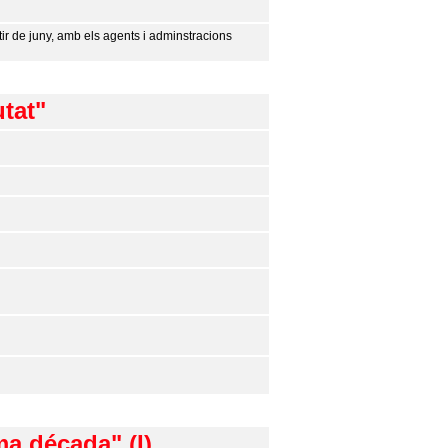
ir de juny, amb els agents i adminstracions
utat"
ma década" (I)