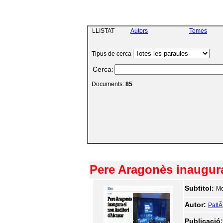
LLISTAT
Autors
Temes
Tipus de cerca
Cerca
:
Documents:
85
Pere Aragonès inaugura
Subtitol:
Mo
Autor:
PallÃ
Publicació