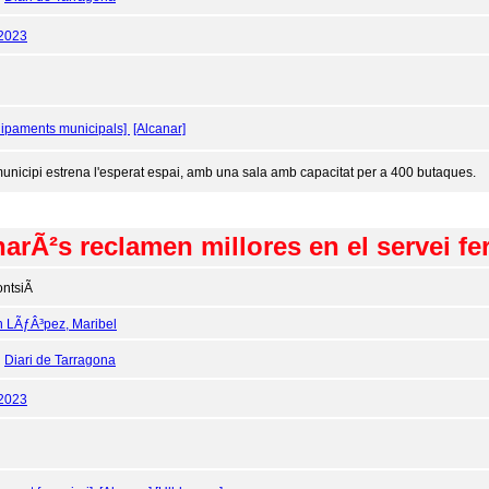
/2023
ipaments municipals]
[Alcanar]
municipi estrena l'esperat espai, amb una sala amb capacitat per a 400 butaques.
arÃ²s reclamen millores en el servei fer
ntsiÃ
n LÃƒÂ³pez, Maribel
:
Diari de Tarragona
/2023