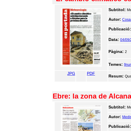
Subtitol:
Me
Autor:
Cosa
Publicació
Data:
04/09
Pàgina:
2
Temes:
[Inu
JPG
PDF
Resum:
Quar
Ebre: la zona de Alcanar
Subtitol:
Me
Autor:
Medi
Publicació