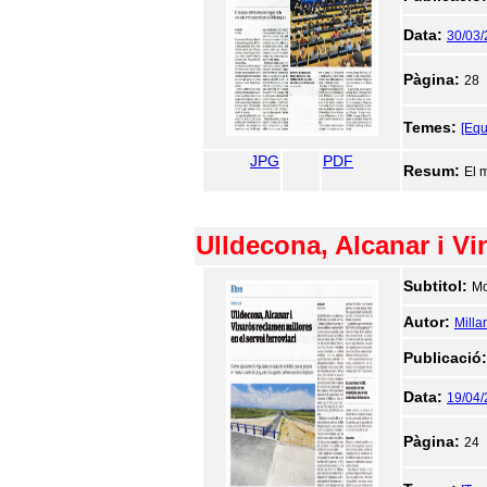
Data:
30/03
Pàgina:
28
Temes:
[Equ
JPG
PDF
Resum:
El 
Ulldecona, Alcanar i Vin
Subtitol:
Mo
Autor:
Milla
Publicació
Data:
19/04
Pàgina:
24