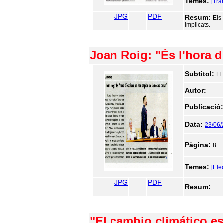
Temes:
[Tra
JPG
PDF
Resum:
Els
implicats.
Joan Roig: "És l'hora d
Subtitol:
El
Autor:
Publicació
Data:
23/06
Pàgina:
8
Temes:
[Ele
JPG
PDF
Resum:
"El cambio climático es