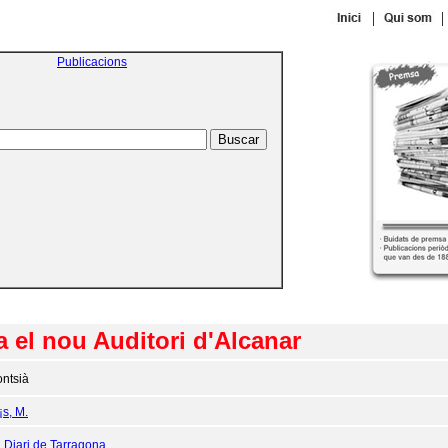
|
|
Publicacions
 el nou Auditori d'Alcanar
ntsià
¡s, M.
:
Diari de Tarragona