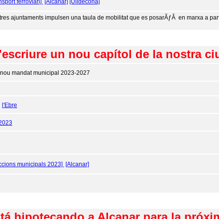
nsport ferroviari]
[Alcanar]
[Ulldecona]
 tres ajuntaments impulsen una taula de mobilitat que es posarÃƒÂ en marxa a part
'escriure un nou capítol de la nostra ci
 nou mandat municipal 2023-2027
:
l'Ebre
/2023
ccions municipals 2023]
[Alcanar]
tá hipotecando a Alcanar para la próxi