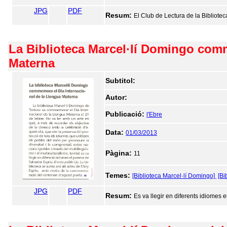
JPG
PDF
Resum:
El Club de Lectura de la Bibliote
La Biblioteca Marcel·lí Domingo comm
Materna
Subtitol:
Autor:
Publicació:
l'Ebre
Data:
01/03/2013
Pàgina:
11
Temes:
[Biblioteca Marcel·lí Domingo]
[Bi
JPG
PDF
Resum:
Es va llegir en diferents idiomes 