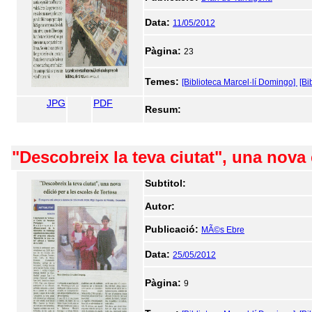
Data:
11/05/2012
Pàgina:
23
Temes:
[Biblioteca Marcel·lí Domingo]
[Bi
JPG
PDF
Resum:
"Descobreix la teva ciutat", una nova 
Subtitol:
Autor:
Publicació:
MÃ©s Ebre
Data:
25/05/2012
Pàgina:
9