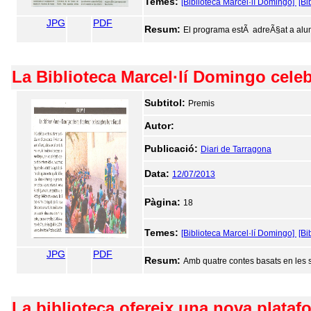
Temes:
[Biblioteca Marcel·lí Domingo]
[Bi
JPG
PDF
Resum:
El programa estÃ adreÃ§at a alumne
La Biblioteca Marcel·lí Domingo celeb
Subtitol:
Premis
Autor:
Publicació:
Diari de Tarragona
Data:
12/07/2013
Pàgina:
18
Temes:
[Biblioteca Marcel·lí Domingo]
[Bi
JPG
PDF
Resum:
Amb quatre contes basats en les 
La biblioteca ofereix una nova platafo