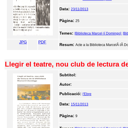
Data:
23/11/2013
Pàgina:
25
Temes:
[Biblioteca Marcel·lí Domingo]
[Bi
JPG
PDF
Resum:
Acte a la Biblioteca MarcelÂ·lÃ­ 
Llegir el teatre, nou club de lectura 
Subtitol:
Autor:
Publicació:
l'Ebre
Data:
15/11/2013
Pàgina:
9