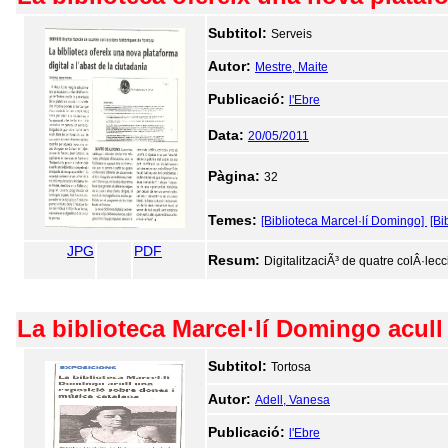
Subtitol:
Serveis
Autor:
Mestre, Maite
Publicació:
l'Ebre
Data:
20/05/2011
Pàgina:
32
Temes:
[Biblioteca Marcel·lí Domingo]
[Bi
JPG
PDF
Resum:
DigitalitzaciÃ³ de quatre colÂ·lec
La biblioteca Marcel·lí Domingo acul
Subtitol:
Tortosa
Autor:
Adell, Vanesa
Publicació:
l'Ebre