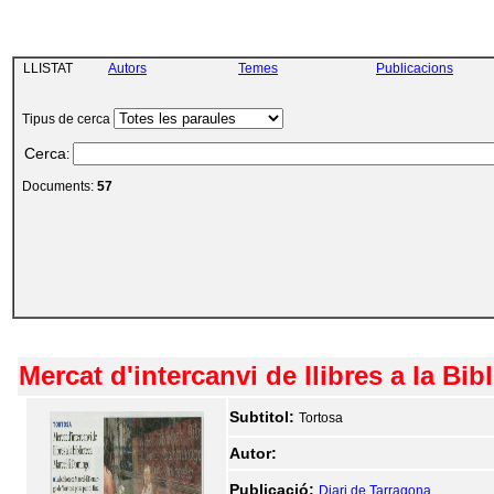
LLISTAT
Autors
Temes
Publicacions
Tipus de cerca
Cerca
:
Documents:
57
Mercat d'intercanvi de llibres a la Bi
Subtitol:
Tortosa
Autor:
Publicació:
Diari de Tarragona