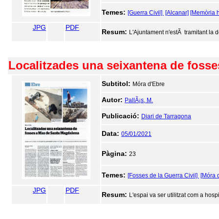
Temes:
[Guerra Civil]
[Alcanar]
[Memòria h
JPG
PDF
Resum:
L'Ajuntament n'estÃ tramitant la dec
Localitzades una seixantena de foss
Subtitol:
Móra d'Ebre
Autor:
PallÃ¡s, M.
Publicació:
Diari de Tarragona
Data:
05/01/2021
Pàgina:
23
Temes:
[Fosses de la Guerra Civil]
[Móra 
JPG
PDF
Resum:
L'espai va ser utilitzat com a hosp