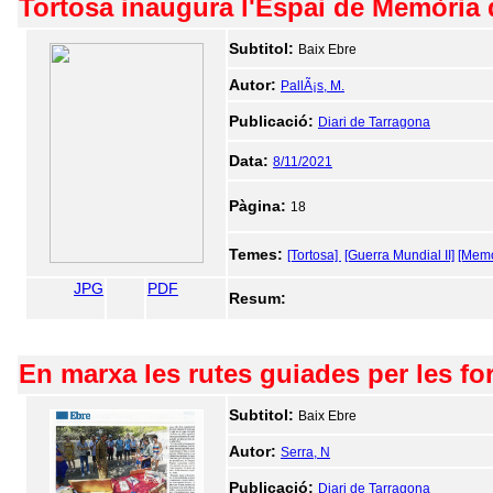
Tortosa inaugura l'Espai de Memòria d
Subtitol:
Baix Ebre
Autor:
PallÃ¡s, M.
Publicació:
Diari de Tarragona
Data:
8/11/2021
Pàgina:
18
Temes:
[Tortosa]
[Guerra Mundial II]
[Memò
JPG
PDF
Resum:
En marxa les rutes guiades per les for
Subtitol:
Baix Ebre
Autor:
Serra, N
Publicació:
Diari de Tarragona