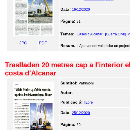
Data:
19/12/2020
Pàgina:
31
Temes:
[Cases d'Alcanar]
[Guerra Civil]
[M
JPG
PDF
Resum:
L'Ajuntament vol iniciar un projecte
Traslladen 20 metres cap a l'interior 
costa d'Alcanar
Subtitol:
Patrimoni
Autor:
Publicació:
l'Ebre
Data:
25/12/2020
Pàgina:
30