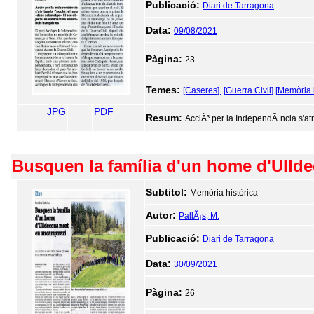
Publicació:
Diari de Tarragona
Data:
09/08/2021
Pàgina:
23
Temes:
[Caseres]
[Guerra Civil]
[Memòria h
JPG
PDF
Resum:
AcciÃ³ per la IndependÃ¨ncia s'atri
Busquen la família d'un home d'Ulld
Subtitol:
Memòria històrica
Autor:
PallÃ¡s, M.
Publicació:
Diari de Tarragona
Data:
30/09/2021
Pàgina:
26