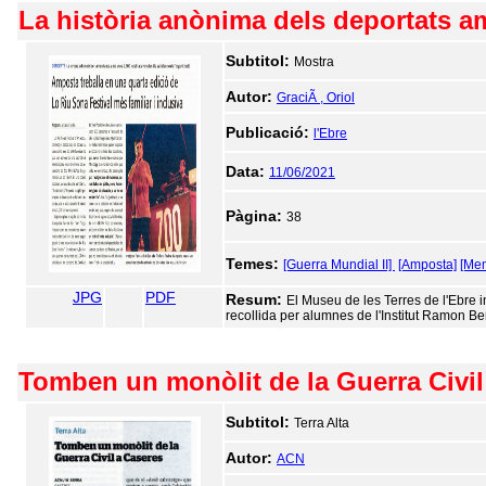
La història anònima dels deportats a
Subtitol:
Mostra
Autor:
GraciÃ , Oriol
Publicació:
l'Ebre
Data:
11/06/2021
Pàgina:
38
Temes:
[Guerra Mundial II]
[Amposta]
[Mem
JPG
PDF
Resum:
El Museu de les Terres de l'Ebre i
recollida per alumnes de l'Institut Ramon B
Tomben un monòlit de la Guerra Civil
Subtitol:
Terra Alta
Autor:
ACN