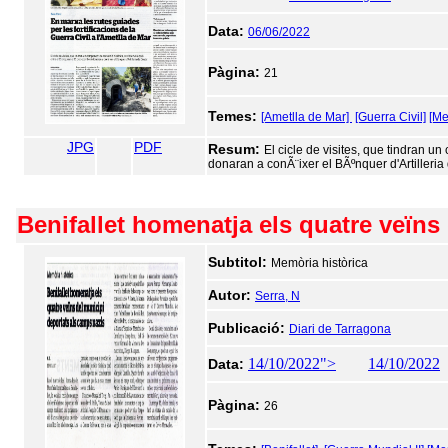
Data:
06/06/2022
Pàgina:
21
Temes:
[Ametlla de Mar]
[Guerra Civil]
[Me
JPG
PDF
Resum:
El cicle de visites, que tindran u
donaran a conÃ¨ixer el BÃºnquer d'Artilleria
Benifallet homenatja els quatre veïns
Subtitol:
Memòria històrica
Autor:
Serra, N
Publicació:
Diari de Tarragona
14/10/2022">
14/10/2022
Data:
Pàgina:
26