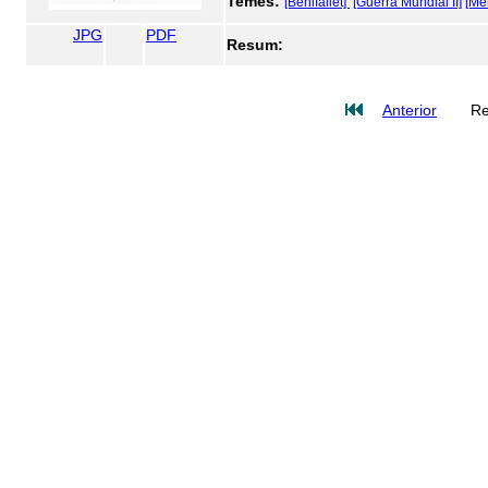
Temes:
[Benifallet]
[Guerra Mundial II]
[Me
JPG
PDF
Resum:
Anterior
Re