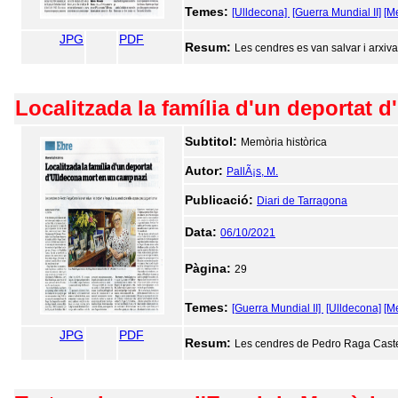
Temes:
[Ulldecona]
[Guerra Mundial II]
[M
JPG
PDF
Resum:
Les cendres es van salvar i arxiv
Localitzada la família d'un deportat 
Subtitol:
Memòria històrica
Autor:
PallÃ¡s, M.
Publicació:
Diari de Tarragona
Data:
06/10/2021
Pàgina:
29
Temes:
[Guerra Mundial II]
[Ulldecona]
[M
JPG
PDF
Resum:
Les cendres de Pedro Raga Castel