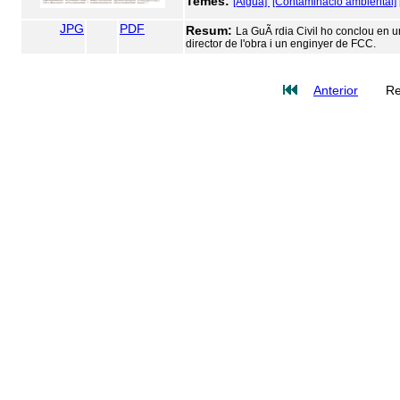
Temes:
[Aigua]
[Contaminació ambiental]
JPG
PDF
Resum:
La GuÃ rdia Civil ho conclou en un
director de l'obra i un enginyer de FCC.
Anterior
Re