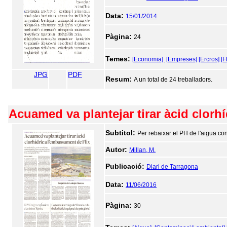
Data:
15/01/2014
Pàgina:
24
Temes:
[Economia]
[Empreses]
[Ercros]
[F
JPG
PDF
Resum:
A un total de 24 treballadors.
Acuamed va plantejar tirar àcid clorh
Subtitol:
Per rebaixar el PH de l'aigua c
Autor:
Millan, M.
Publicació:
Diari de Tarragona
Data:
11/06/2016
Pàgina:
30