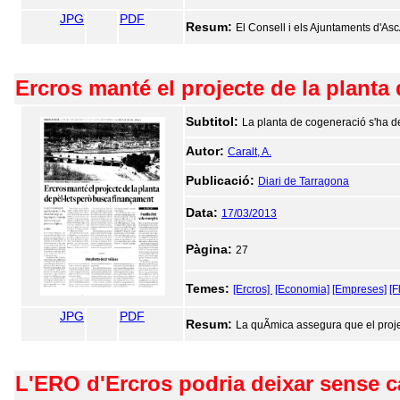
JPG
PDF
Resum:
El Consell i els Ajuntaments d'Asc
Ercros manté el projecte de la planta
Subtitol:
La planta de cogeneració s'ha de
Autor:
Caralt, A.
Publicació:
Diari de Tarragona
Data:
17/03/2013
Pàgina:
27
Temes:
[Ercros]
[Economia]
[Empreses]
[F
JPG
PDF
Resum:
La quÃ­mica assegura que el proje
L'ERO d'Ercros podria deixar sense ca