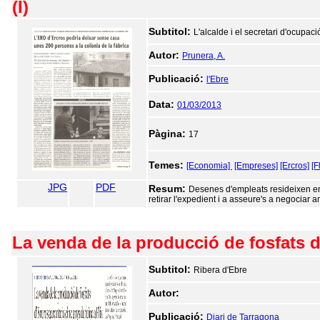
(I)
Subtitol:
L'alcalde i el secretari d'ocupa
Autor:
Prunera, A.
Publicació:
l'Ebre
Data:
01/03/2013
Pàgina:
17
Temes:
[Economia]
[Empreses]
[Ercros]
[F
JPG
PDF
Resum:
Desenes d'empleats resideixen en 
retirar l'expedient i a asseure's a negociar a
La venda de la producció de fosfats d
Subtitol:
Ribera d'Ebre
Autor:
Publicació:
Diari de Tarragona