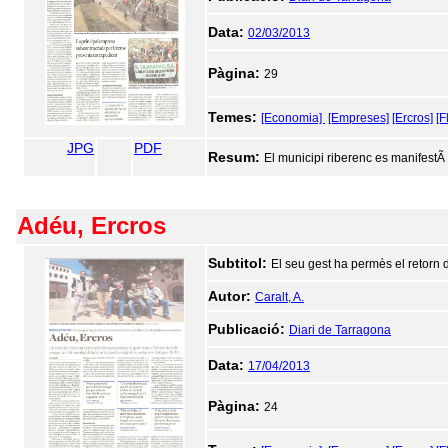
Data:
02/03/2013
Pàgina:
29
Temes:
[Economia]
[Empreses]
[Ercros]
[F
JPG
PDF
Resum:
El municipi riberenc es manifestÃ
Adéu, Ercros
Subtitol:
El seu gest ha permès el retorn
Autor:
Caralt, A.
Publicació:
Diari de Tarragona
Data:
17/04/2013
Pàgina:
24