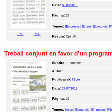
Data:
05/03/2013
Pàgina:
27
Temes:
[Empreses]
[Ercros]
[Economia]
[F
JPG
PDF
Resum:
OpiniÃ³.
Treball conjunt en favor d'un program
Subtitol:
Economia
Autor:
Publicació:
l'Ebre
Data:
27/07/2012
Pàgina:
33
Temes:
[Ascó]
[Economia]
[Empreses]
[Fli