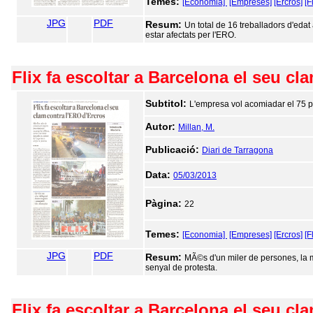
Temes:
[Economia]
[Empreses]
[Ercros]
[F
JPG
PDF
Resum:
Un total de 16 treballadors d'edat
estar afectats per l'ERO.
Flix fa escoltar a Barcelona el seu cl
Subtitol:
L'empresa vol acomiadar el 75 pe
Autor:
Millan, M.
Publicació:
Diari de Tarragona
Data:
05/03/2013
Pàgina:
22
Temes:
[Economia]
[Empreses]
[Ercros]
[F
JPG
PDF
Resum:
MÃ©s d'un miler de persones, la m
senyal de protesta.
Flix fa escoltar a Barcelona el seu cla