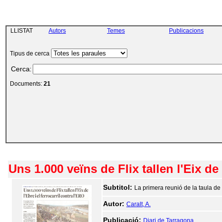
LLISTAT
Autors
Temes
Publicacions
Tipus de cerca
Cerca
:
Documents:
21
Uns 1.000 veïns de Flix tallen l'Eix de 
Subtitol:
La primera reunió de la taula d
Autor:
Caralt, A.
Publicació:
Diari de Tarragona