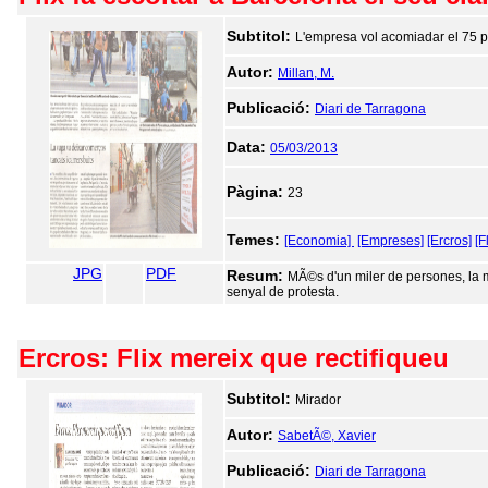
Subtitol:
L'empresa vol acomiadar el 75 pe
Autor:
Millan, M.
Publicació:
Diari de Tarragona
Data:
05/03/2013
Pàgina:
23
Temes:
[Economia]
[Empreses]
[Ercros]
[F
JPG
PDF
Resum:
MÃ©s d'un miler de persones, la m
senyal de protesta.
Ercros: Flix mereix que rectifiqueu
Subtitol:
Mirador
Autor:
SabetÃ©, Xavier
Publicació:
Diari de Tarragona