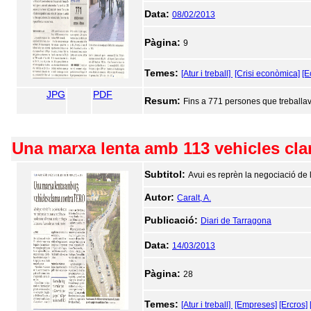
Data:
08/02/2013
Pàgina:
9
Temes:
[Atur i treball]
[Crisi econòmica]
[E
JPG
PDF
Resum:
Fins a 771 persones que treballav
Una marxa lenta amb 113 vehicles cl
Subtitol:
Avui es reprèn la negociació de 
Autor:
Caralt, A.
Publicació:
Diari de Tarragona
Data:
14/03/2013
Pàgina:
28
Temes:
[Atur i treball]
[Empreses]
[Ercros]