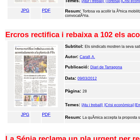
Temes:
[Atur i treball]
[Tortosa]
[Crisi econ
JPG
PDF
Resum:
Tortosa va acollir la Ãºnica mobil
convocatÃ²ria.
Ercros rectifica i rebaixa a 102 els a
Subtitol:
Els sindicats mostren la seva sa
Autor:
Caralt, A.
Publicació:
Diari de Tarragona
Data:
09/03/2012
Pàgina:
28
Temes:
[Atu i treball]
[Crisi econòmica]
[E
JPG
PDF
Resum:
La quÃ­mica accepta la proposta si
La Sénia reclama un pla urgent per red