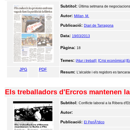
Subtitol:
Última setmana de negociacions 
Autor:
Millan, M.
Publicació:
Diari de Tarragona
Data:
19/03/2013
Pàgina:
18
Temes:
[Atur i treball]
[Crisi econòmica]
[E
JPG
PDF
Resum:
L'alcalde i els regidors es tancara
Els treballadors d'Ercros mantenen la l
Subtitol:
Conflicte laboral a la Ribera d'E
Autor:
Publicació:
El PeriÃ³dico