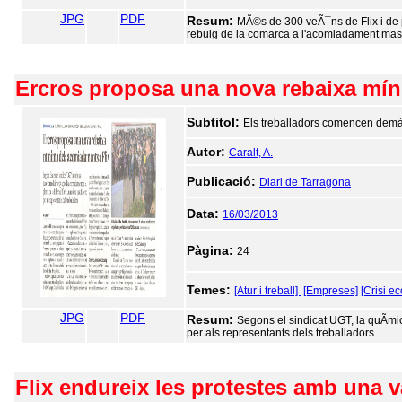
JPG
PDF
Resum:
MÃ©s de 300 veÃ¯ns de Flix i de p
rebuig de la comarca a l'acomiadament mass
Ercros proposa una nova rebaixa mín
Subtitol:
Els treballadors comencen demà
Autor:
Caralt, A.
Publicació:
Diari de Tarragona
Data:
16/03/2013
Pàgina:
24
Temes:
[Atur i treball]
[Empreses]
[Crisi e
JPG
PDF
Resum:
Segons el sindicat UGT, la quÃ­mi
per als representants dels treballadors.
Flix endureix les protestes amb una va