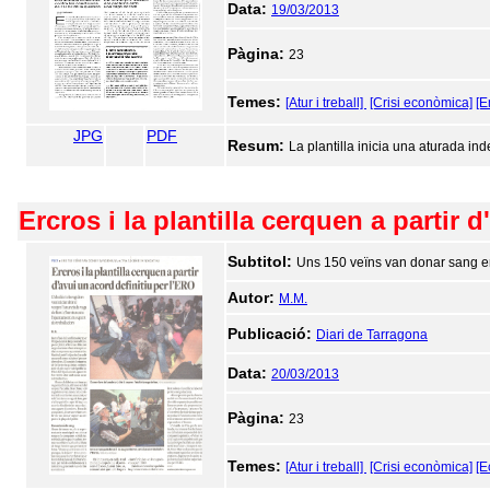
Data:
19/03/2013
Pàgina:
23
Temes:
[Atur i treball]
[Crisi econòmica]
[E
JPG
PDF
Resum:
La plantilla inicia una aturada in
Ercros i la plantilla cerquen a partir 
Subtitol:
Uns 150 veïns van donar sang en 
Autor:
M.M.
Publicació:
Diari de Tarragona
Data:
20/03/2013
Pàgina:
23
Temes:
[Atur i treball]
[Crisi econòmica]
[E