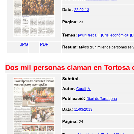
Data:
22-02-13
Pàgina:
23
Temes:
[Atur i treball]
[Crisi econòmica]
[E
JPG
PDF
Resum:
MÃ©s d'un miler de persones es va
Dos mil personas claman en Tortosa c
Subtitol:
Autor:
Caralt, A.
Publicació:
Diari de Tarragona
Data:
11/03/2013
Pàgina:
24