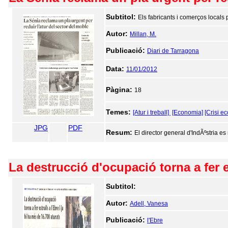
Subtitol:
Els fabricants i comerços locals 
Autor:
Millan, M.
Publicació:
Diari de Tarragona
Data:
11/01/2012
Pàgina:
18
Temes:
[Atur i treball]
[Economia]
[Crisi e
JPG
PDF
Resum:
El director general d'IndÃºstria es
La destrucció d'ocupació torna a fer es
Subtitol:
Autor:
Adell, Vanesa
Publicació:
l'Ebre