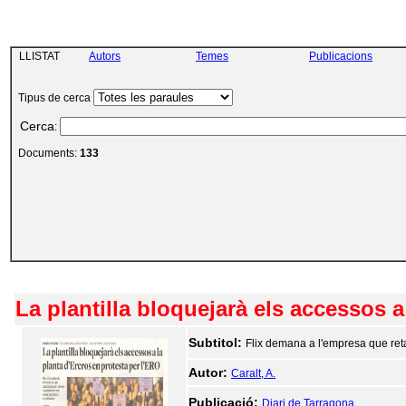
LLISTAT
Autors
Temes
Publicacions
Tipus de cerca
Cerca
:
Documents:
133
La plantilla bloquejarà els accessos a
Subtitol:
Flix demana a l'empresa que reta
Autor:
Caralt, A.
Publicació:
Diari de Tarragona