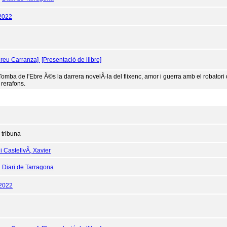
2022
dreu Carranza]
[Presentació de llibre]
Tomba de l'Ebre Ã©s la darrera novelÂ·la del flixenc, amor i guerra amb el robatori
 rerafons.
 tribuna
i CastellvÃ­, Xavier
:
Diari de Tarragona
/2022