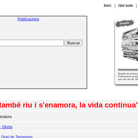
|
|
Publicacions
ambé riu i s'enamora, la vida continua" 
teratura
, Gloria
:
Diari de Tarragona