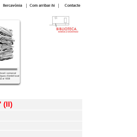
|
|
(II)