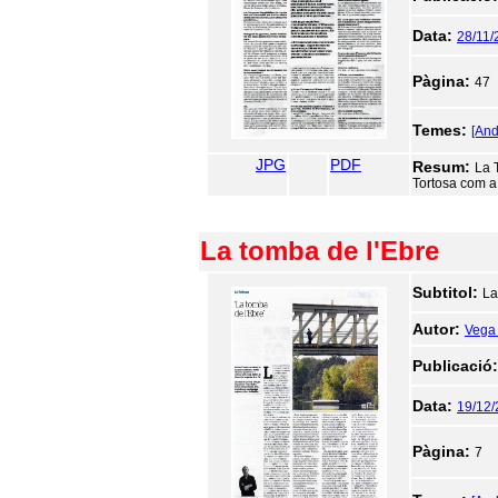
Data:
28/11/
Pàgina:
47
Temes:
[An
JPG
PDF
Resum:
La 
Tortosa com a
La tomba de l'Ebre
Subtitol:
La
Autor:
Vega 
Publicació
Data:
19/12
Pàgina:
7