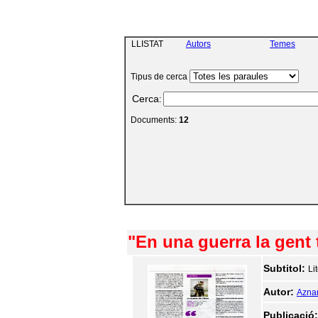
LLISTAT
Autors
Temes
Tipus de cerca
Cerca
:
Documents:
12
"En una guerra la gent t
Subtitol:
Li
Autor:
Aznar
Publicació