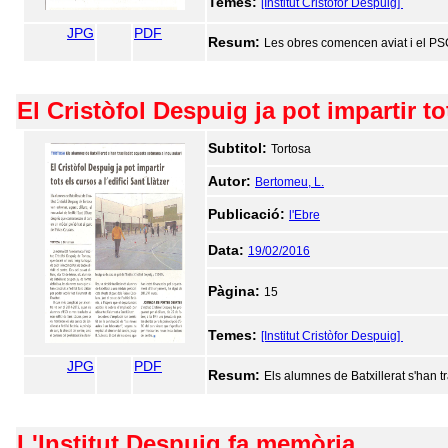
Temes:
[Institut Cristòfor Despuig]
JPG
PDF
Resum:
Les obres comencen aviat i el PSC, 
El Cristòfol Despuig ja pot impartir tot
Subtitol:
Tortosa
Autor:
Bertomeu, L.
Publicació:
l'Ebre
Data:
19/02/2016
Pàgina:
15
Temes:
[Institut Cristòfor Despuig]
JPG
PDF
Resum:
Els alumnes de Batxillerat s'han t
L'Institut Despuig fa memòria