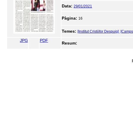
Data:
29/01/2021
Pàgina:
16
Temes:
[Institut Cristòfor Despuig]
[Camps 
JPG
PDF
Resum: