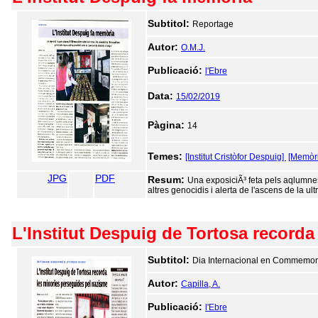
Subtitol:
Reportage
Autor:
O.M.J.
Publicació:
l'Ebre
Data:
15/02/2019
Pàgina:
14
Temes:
[Institut Cristòfor Despuig]
[Memòri
JPG
PDF
Resum:
Una exposiciÃ³ feta pels aqlumnes
altres genocidis i alerta de l'ascens de la ul
L'Institut Despuig de Tortosa record
Subtitol:
Dia Internacional en Commemorac
Autor:
Capilla, A.
Publicació:
l'Ebre