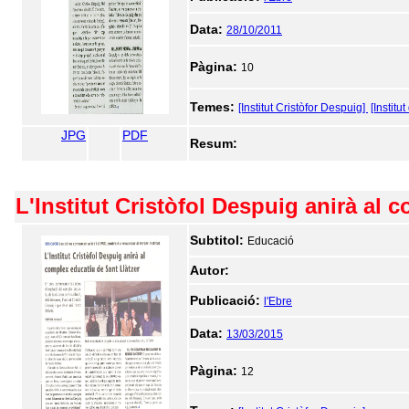
Data:
28/10/2011
Pàgina:
10
Temes:
[Institut Cristòfor Despuig]
[Institu
JPG
PDF
Resum:
L'Institut Cristòfol Despuig anirà al 
Subtitol:
Educació
Autor:
Publicació:
l'Ebre
Data:
13/03/2015
Pàgina:
12