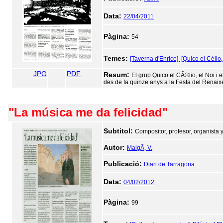
Data:
22/04/2011
Pàgina:
54
Temes:
[Taverna d'Enrico]
[Quico el Célio,
JPG
PDF
Resum:
El grup Quico el CÃ©lio, el Noi i 
des de fa quinze anys a la Festa del Renai
"La música me da felicidad"
Subtitol:
Compositor, profesor, organista y
Autor:
MaigÃ­, V.
Publicació:
Diari de Tarragona
Data:
04/02/2012
Pàgina:
99