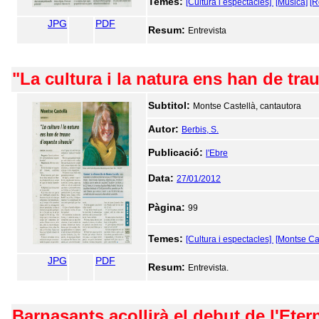
Temes:
[Cultura i espectacles]
[Música]
[R
JPG
PDF
Resum:
Entrevista
"La cultura i la natura ens han de tra
Subtitol:
Montse Castellà, cantautora
Autor:
Berbis, S.
Publicació:
l'Ebre
Data:
27/01/2012
Pàgina:
99
Temes:
[Cultura i espectacles]
[Montse Cas
JPG
PDF
Resum:
Entrevista.
Barnasants acollirà el debut de l'Ete