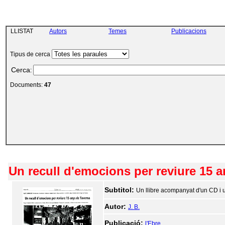
LLISTAT
Autors
Temes
Publicacions
Tipus de cerca
Cerca
:
Documents:
47
Un recull d'emocions per reviure 15 
Subtitol:
Un llibre acompanyat d'un CD i un
Autor:
J. B.
Publicació:
l'Ebre