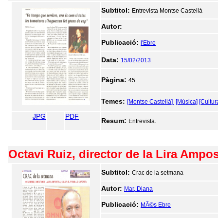
Subtitol:
Entrevista Montse Castellà
Autor:
Publicació:
l'Ebre
Data:
15/02/2013
Pàgina:
45
Temes:
[Montse Castellà]
[Música]
[Cultur
JPG
PDF
Resum:
Entrevista.
Octavi Ruiz, director de la Lira Ampo
Subtitol:
Crac de la setmana
Autor:
Mar, Diana
Publicació:
MÃ©s Ebre