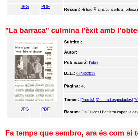
JPG
PDF
Resum:
Hi haurÃ cinc concerts a Tortosa i
"La barraca" culmina l'èxit amb l'obt
Subtitol:
Autor:
Publicació:
l'Ebre
Data:
02/03/2012
Pàgina:
46
Temes:
[Premis]
[Cultura i espectacles]
[M
JPG
PDF
Resum:
Els Quicos i Botifarra copen la ca
Fa temps que sembro, ara és com si t