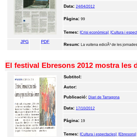
Data:
24/04/2012
Pàgina:
99
Temes:
[Crisi econòmica]
[Cultura i espec
JPG
PDF
Resum:
La vuitena ediciÃ³ de les jornades 
El festival Ebresons 2012 mostra les
Subtitol:
Autor:
Publicació:
Diari de Tarragona
Data:
17/10/2012
Pàgina:
19
Temes:
[Cultura i espectacles]
[Ebresons]