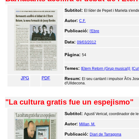
Subtitol:
El líder de Pepet i Marieta s'end
Autor:
C.F.
Publicació:
l'Ebre
Data:
09/03/2012
Pàgina:
54
Temes:
[Etern Retorn (Grup musical)]
[Cul
JPG
PDF
Resum:
El seu cantant i impulsor Ã©s Jos
d'Ulldecona.
"La cultura gratis fue un espejismo"
Subtitol:
Agustí Vericat, coordinador de le
Autor:
Millan, M.
Publicació:
Diari de Tarragona