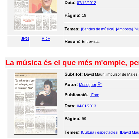
Data:
07/12/2012
Pàgina:
18
Temes:
[Bandes de música]
[Amposta]
[Mú
JPG
PDF
Resum:
Entrevista.
La música és el que més m'omple, pe
Subtitol:
David Mauri, impulsor de Males 
Autor:
Meseguer, Ã”.
Publicació:
l'Ebre
Data:
04/01/2013
Pàgina:
99
Temes:
[Cultura i espectacles]
[David Maur