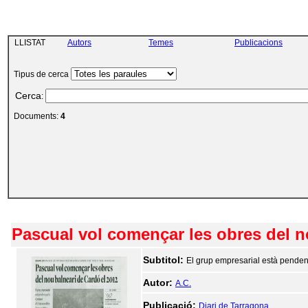
LLISTAT
Autors
Temes
Publicacions
Tipus de cerca
Cerca
:
Documents:
4
Pascual vol començar les obres del n
Subtitol:
El grup empresarial està pendent
Autor:
A.C.
Publicació:
Diari de Tarragona