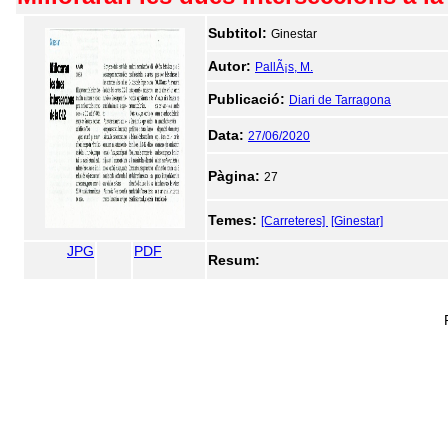
Subtitol:
Ginestar
Autor:
PallÃ¡s, M.
Publicació:
Diari de Tarragona
Data:
27/06/2020
Pàgina:
27
Temes:
[Carreteres]
[Ginestar]
JPG
PDF
Resum: