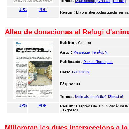
Temes:
[Ajuntament]
[Ginestar]
[Política]
JPG
PDF
Resum:
El consistori podria quedar en man
Allau de donacionas al Refugi d'anim
Subtitol:
Ginestar
Autor:
Messeguer FerrÃ©, N.
Publicació:
Diari de Tarragona
Data:
12/02/2019
Pàgina:
33
Temes:
[Animals domèstics]
[Ginestar]
JPG
PDF
Resum:
DesprÃ©s de la publicaciÃ³ de la n
105 gossos.
Milloraran les dues interseccions a la