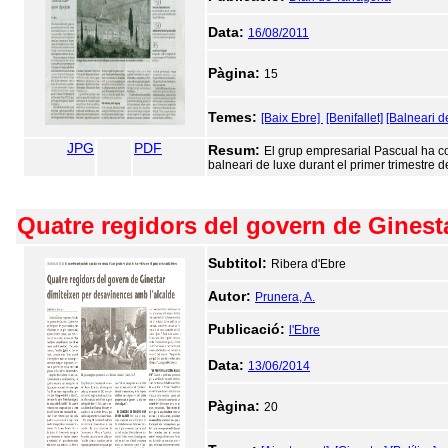
Data:
16/08/2011
Pàgina:
15
Temes:
[Baix Ebre]
[Benifallet]
[Balneari d
JPG
PDF
Resum:
El grup empresarial Pascual ha com
balneari de luxe durant el primer trimestre 
Quatre regidors del govern de Ginest
Subtitol:
Ribera d'Ebre
Autor:
Prunera, A.
Publicació:
l'Ebre
Data:
13/06/2014
Pàgina:
20