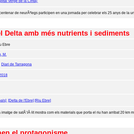
pital Verge de la Cinta]
centenar de neurÃ²legs participen en una jornada per celebrar els 25 anys de la uni
el Delta amb més nutrients i sediments
u Ebre
n, M.
:
Diari de Tarragona
/2018
als]
[Delta de l'Ebre]
[Riu Ebre]
 imatge de satÃ¨lÂ·lit mostra com els materials que porta el riu han arribat 20 km 
nen el protagonisme