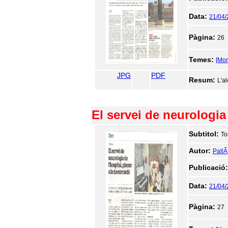
Data:
21/04
Pàgina:
26
Temes:
[Mon
JPG
PDF
Resum:
L'a
El servei de neurologia
Subtitol:
To
Autor:
PallÃ
Publicació
Data:
21/04
Pàgina:
27