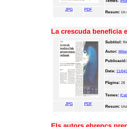
Temes:
[Hos
JPG
PDF
Resum:
Un 
La crescuda beneficia 
Subtitol:
Ri
Autor:
Milla
Publicació
Data:
21/04
Pàgina:
28
Temes:
[Cab
JPG
PDF
Resum:
Una
Els autors ebrencs pre