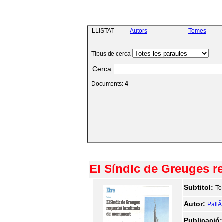
LLISTAT
Autors
Temes
Tipus de cerca
Cerca
:
Documents:
4
El Síndic de Greuges r
Subtitol:
To
Autor:
PallÃ
Publicació