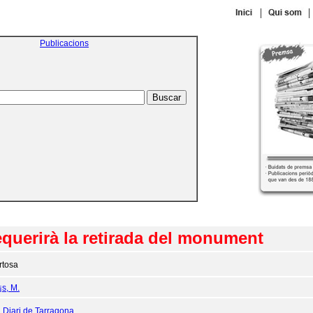
|
|
Publicacions
equerirà la retirada del monument
rtosa
¡s, M.
:
Diari de Tarragona