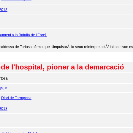
/2018
ument a la Batalla de l'Ebre]
lcaldessa de Tortosa afirma que s'impulsarÃ la seua reinterpretaciÃ³ tal com van esco
 de l'hospital, pioner a la demarcació
rtosa
¡s, M.
:
Diari de Tarragona
/2018