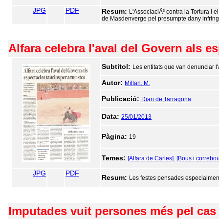
JPG
PDF
Resum:
L'AssociaciÃ³ contra la Tortura i
de Masdenverge pel presumpte dany infringit 
Alfara celebra l'aval del Govern als es
Subtitol:
Les entitats que van denunciar l'
Autor:
Millan, M.
Publicació:
Diari de Tarragona
Data:
25/01/2013
Pàgina:
19
Temes:
[Alfara de Carles]
[Bous i correbo
JPG
PDF
Resum:
Les festes pensades especialment 
Imputades vuit persones més pel cas 