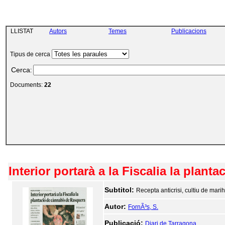
LLISTAT
Autors
Temes
Publicacions
Tipus de cerca
Cerca
:
Documents:
22
Interior portarà a la Fiscalia la plan
Subtitol:
Recepta anticrisi, cultiu de mar
Autor:
FornÃ³s, S.
Publicació:
Diari de Tarragona