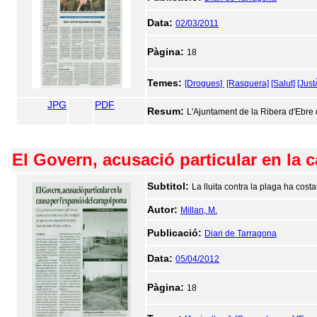
Data:
02/03/2011
Pàgina:
18
Temes:
[Drogues]
[Rasquera]
[Salut]
[Just
JPG
PDF
Resum:
L'Ajuntament de la Ribera d'Ebre d
El Govern, acusació particular en la 
Subtitol:
La lluita contra la plaga ha costa
Autor:
Millan, M.
Publicació:
Diari de Tarragona
Data:
05/04/2012
Pàgina:
18