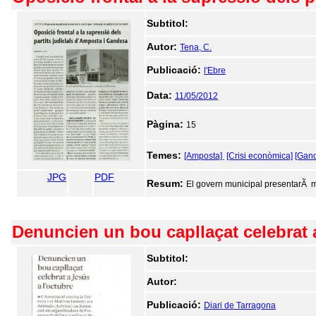
Subtitol:
Autor:
Tena, C.
Publicació:
l'Ebre
Data:
11/05/2012
Pàgina:
15
Temes:
[Amposta]
[Crisi econòmica]
[Gan
JPG
PDF
Resum:
El govern municipal presentarÃ moc
Denuncien un bou capllaçat celebrat 
Subtitol:
Autor:
Publicació:
Diari de Tarragona