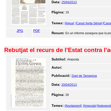
Data:
25/04/2013
Pàgina:
19
Temes:
[Aigua]
[Canal Xerta-Sénia]
[Cana
JPG
PDF
Resum:
En un informe assegura que la pre
Rebutjat el recurs de l'Estat contra l'
Subtitol:
Amposta
Autor:
Publicació:
Diari de Tarragona
Data:
20/04/2013
Pàgina:
28
Temes:
[Ajuntament]
[Amposta]
[Independ