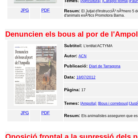
Temes:
[Agricultura]
[Caragol poma]
[Fau
JPG
PDF
Resum:
El Jutjat d'InstrucciÃ³ nÃºmero 5
d'animals exÃ²tics Promotora Barna.
Denuncien els bous al por de l'Ampol
Subtitol:
L'entitat ACTYMA
Autor:
ACN
Publicació:
Diari de Tarragona
Data:
18/07/2012
Pàgina:
17
Temes:
[Ampolla]
[Bous i correbous]
[JustÃ
JPG
PDF
Resum:
Els animalistes asseguren que es 
Oposició frontal a la supressió dels 