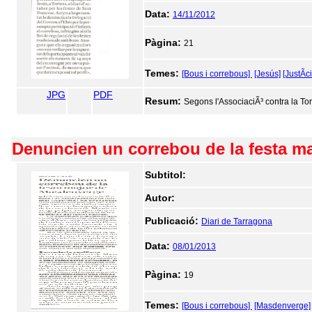
Data:
14/11/2012
Pàgina:
21
Temes:
[Bous i correbous]
[Jesús]
[JustÃ­c
JPG
PDF
Resum:
Segons l'AssociaciÃ³ contra la Tort
Denuncien un correbou de la festa m
Subtitol:
Autor:
Publicació:
Diari de Tarragona
Data:
08/01/2013
Pàgina:
19
Temes:
[Bous i correbous]
[Masdenverge]