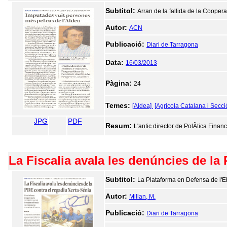
Subtitol:
Arran de la fallida de la Coopera
Autor:
ACN
Publicació:
Diari de Tarragona
Data:
16/03/2013
Pàgina:
24
Temes:
[Aldea]
[Agrícola Catalana i Secci
JPG
PDF
Resum:
L'antic director de PolÃ­tica Financer
La Fiscalia avala les denúncies de la
Subtitol:
La Plataforma en Defensa de l'E
Autor:
Millan, M.
Publicació:
Diari de Tarragona