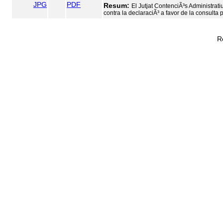
JPG
PDF
Resum:
El Jutjat ContenciÃ³s Administrati
contra la declaraciÃ³ a favor de la consult
R